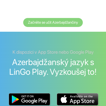
Začněte se učit Azerbajdžančiny
K dispozici v App Store nebo Google Play
Azerbajdžanský jazyk s
LinGo Play. Vyzkoušej to!