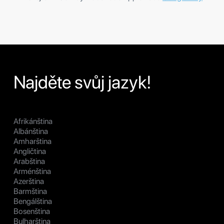
Najděte svůj jazyk!
Afrikánština
Albánština
Amharština
Angličtina
Arabština
Arménština
Azerština
Barmština
Bengálština
Bosenština
Bulharština