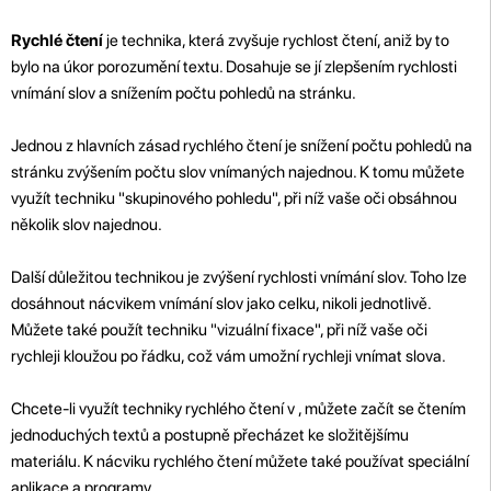
Rychlé čtení
je technika, která zvyšuje rychlost čtení, aniž by to
bylo na úkor porozumění textu. Dosahuje se jí zlepšením rychlosti
vnímání slov a snížením počtu pohledů na stránku.
Jednou z hlavních zásad rychlého čtení je snížení počtu pohledů na
stránku zvýšením počtu slov vnímaných najednou. K tomu můžete
využít techniku "skupinového pohledu", při níž vaše oči obsáhnou
několik slov najednou.
Další důležitou technikou je zvýšení rychlosti vnímání slov. Toho lze
dosáhnout nácvikem vnímání slov jako celku, nikoli jednotlivě.
Můžete také použít techniku "vizuální fixace", při níž vaše oči
rychleji kloužou po řádku, což vám umožní rychleji vnímat slova.
Chcete-li využít techniky rychlého čtení v , můžete začít se čtením
jednoduchých textů a postupně přecházet ke složitějšímu
materiálu. K nácviku rychlého čtení můžete také používat speciální
aplikace a programy.