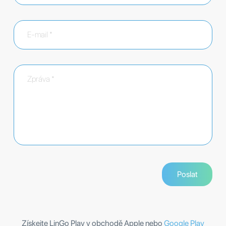
Získejte LinGo Play v obchodě Apple nebo
Google Play