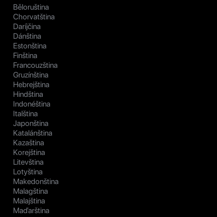
Běloruština
Chorvatština
Daríjčina
Dánština
Estonština
Finština
Francouzština
Gruzínština
Hebrejština
Hindština
Indonéština
Italština
Japonština
Katalánština
Kazaština
Korejština
Litevština
Lotyština
Makedonština
Malagština
Malajština
Maďarština