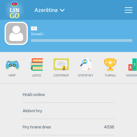
Azerština
Úroveň
/
HRÁT
LEKCE
CERTIFIKÁT
STATISTIKY
TURNAJ
HODNO
Hráči online
Aktivní hry
Hry hrané dnes
4536