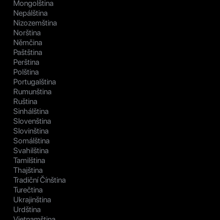
Mongolština
Nepálština
Nizozemština
Norština
Němčina
Paštština
Perština
Polština
Portugalština
Rumunština
Ruština
Sinhálština
Slovenština
Slovinština
Somálština
Svahilština
Tamilština
Thajština
Tradiční Čínština
Turečtina
Ukrajinština
Urdština
Vietnamština