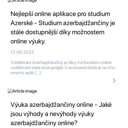
Nejlepší online aplikace pro studium
Azerské - Studium azerbajdžančiny je
stále dostupnější díky možnostem
online výuky.
12.08.2023
Vzdělávání Azerbajdžančiny je díky možnostem online
vzdělávání stále dostupnější. V současné době je na trhu
mnoho aplik […]
Výuka azerbajdžančiny online - Jaké
jsou výhody a nevýhody výuky
azerbajdžančiny online?