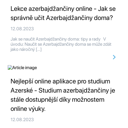
Lekce azerbajdžančiny online - Jak se
správně učit Azerbajdžančiny doma?
12.08.2023
Jak se naučit Azerbajdžančiny doma: tipy a rady V
úvodu: Naučit se Azerbajdžančiny doma se může zdát
jako náročný […]
Nejlepší online aplikace pro studium
Azerské - Studium azerbajdžančiny je
stále dostupnější díky možnostem
online výuky.
12.08.2023