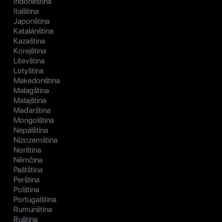
Indonéština
Italština
Japonština
Katalánština
Kazaština
Korejština
Litevština
Lotyština
Makedonština
Malagština
Malajština
Maďarština
Mongolština
Nepálština
Nizozemština
Norština
Němčina
Paštština
Perština
Polština
Portugalština
Rumunština
Ruština