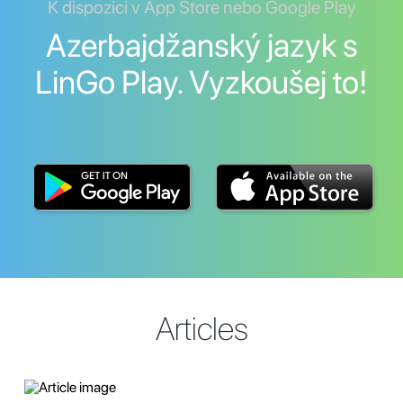
K dispozici v App Store nebo Google Play
Azerbajdžanský jazyk s
LinGo Play. Vyzkoušej to!
Articles