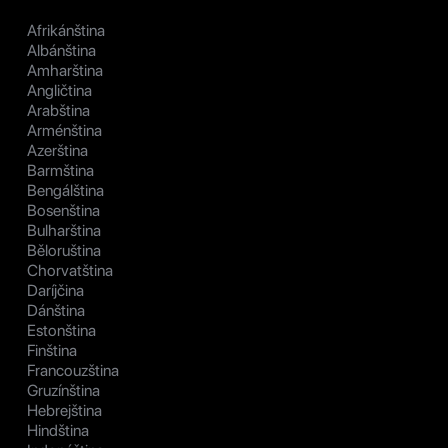
Afrikánština
Albánština
Amharština
Angličtina
Arabština
Arménština
Azerština
Barmština
Bengálština
Bosenština
Bulharština
Běloruština
Chorvatština
Daríjčina
Dánština
Estonština
Finština
Francouzština
Gruzínština
Hebrejština
Hindština