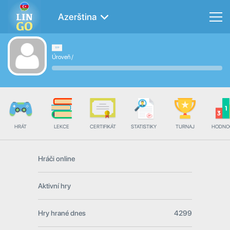
Azerština
Úroveň
/
HRÁT
LEKCE
CERTIFIKÁT
STATISTIKY
TURNAJ
HODNO
Hráči online
Aktivní hry
Hry hrané dnes
4299