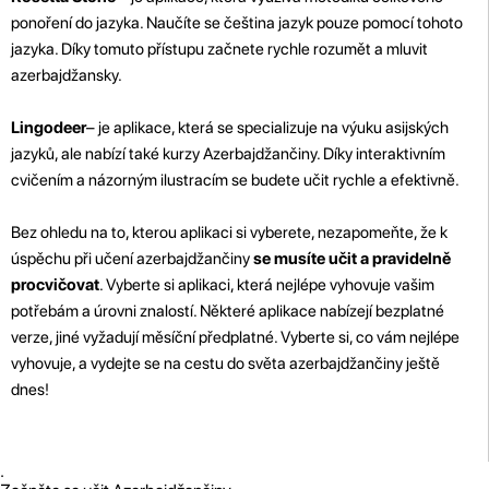
ponoření do jazyka. Naučíte se čeština jazyk pouze pomocí tohoto
jazyka. Díky tomuto přístupu začnete rychle rozumět a mluvit
azerbajdžansky.
Lingodeer
– je aplikace, která se specializuje na výuku asijských
jazyků, ale nabízí také kurzy Azerbajdžančiny. Díky interaktivním
cvičením a názorným ilustracím se budete učit rychle a efektivně.
Bez ohledu na to, kterou aplikaci si vyberete, nezapomeňte, že k
úspěchu při učení azerbajdžančiny
se musíte učit a pravidelně
procvičovat
. Vyberte si aplikaci, která nejlépe vyhovuje vašim
potřebám a úrovni znalostí. Některé aplikace nabízejí bezplatné
verze, jiné vyžadují měsíční předplatné. Vyberte si, co vám nejlépe
vyhovuje, a vydejte se na cestu do světa azerbajdžančiny ještě
dnes!
.