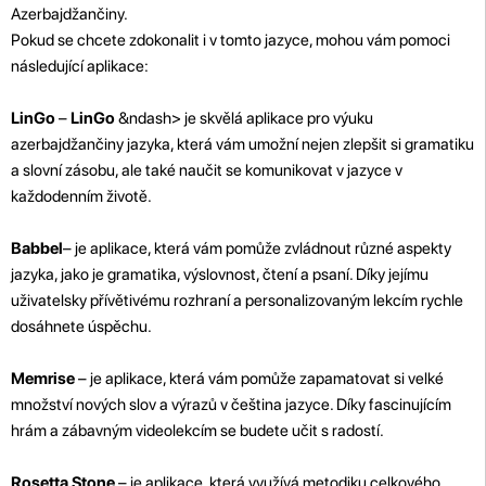
Azerbajdžančiny.
Pokud se chcete zdokonalit i v tomto jazyce, mohou vám pomoci
následující aplikace:
LinGo
–
LinGo
&ndash> je skvělá aplikace pro výuku
azerbajdžančiny jazyka, která vám umožní nejen zlepšit si gramatiku
a slovní zásobu, ale také naučit se komunikovat v jazyce v
každodenním životě.
Babbel
– je aplikace, která vám pomůže zvládnout různé aspekty
jazyka, jako je gramatika, výslovnost, čtení a psaní. Díky jejímu
uživatelsky přívětivému rozhraní a personalizovaným lekcím rychle
dosáhnete úspěchu.
Memrise
– je aplikace, která vám pomůže zapamatovat si velké
množství nových slov a výrazů v čeština jazyce. Díky fascinujícím
hrám a zábavným videolekcím se budete učit s radostí.
Rosetta Stone
– je aplikace, která využívá metodiku celkového