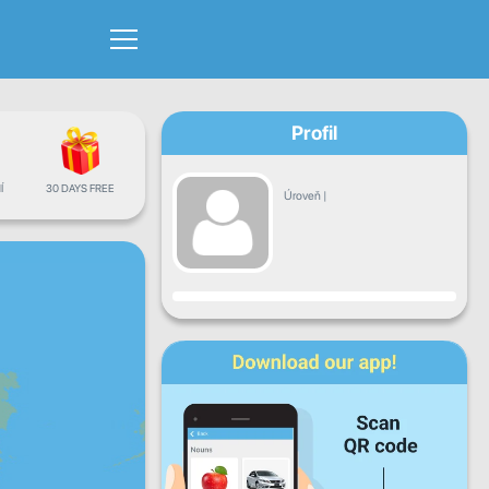
Profil
Í
30 DAYS FREE
Úroveň
|
Pokrok
Po
Út
St
Čt