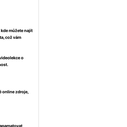
, kde můžete najít
ěta, což vám
videolekce o
nost.
 online zdroje,
zapamatovat