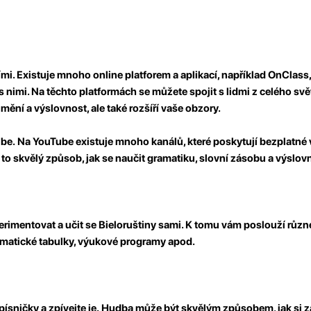
ími
. Existuje mnoho online platforem a aplikací, například OnClass
 nimi. Na těchto platformách se můžete spojit s lidmi z celého sv
ění a výslovnost, ale také rozšíří vaše obzory.
ube.
Na YouTube existuje mnoho kanálů, které poskytují bezplatné 
 to skvělý způsob, jak se naučit gramatiku, slovní zásobu a výslov
rimentovat a učit se Bieloruštiny sami. K tomu vám poslouží různé
ramatické tabulky, výukové programy apod.
ísničky a zpívejte je.
Hudba může být skvělým způsobem, jak si 