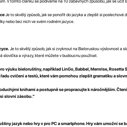
jším. V tomto článku se podíváme na 10 zábavných způsobů, jak se učit 
yce
Je to skvělý způsob, jak se ponořit do jazyka a zlepšit si poslechové
itulky nebo bez nich ve svém rodném jazyce.
zyce.
Je to skvělý způsob, jak si zvyknout na Bieloruskou výslovnost a sl
 slovíčka a výrazy, které můžete v budoucnu používat.
pro výuku bieloruštiny, například LinGo, Babbel, Memrise, Rosetta 
í řadu cvičení a testů, které vám pomohou zlepšit gramatiku a slovn
noduchými knihami a postupně se propracujte k náročnějším. Čte
 si slovní zásobu."
uštiny jazyk
nebo hry v pro PC a smartphone. Hry vám umožní se ba