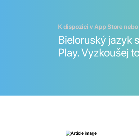
K dispozici v App Store nebo
Bieloruský jazyk 
Play. Vyzkoušej to