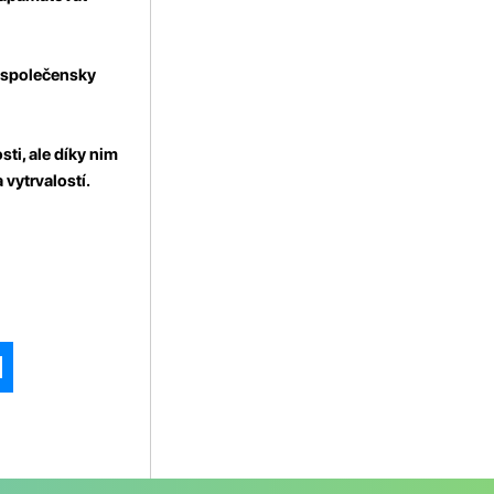
e společensky
ti, ale díky nim
vytrvalostí.