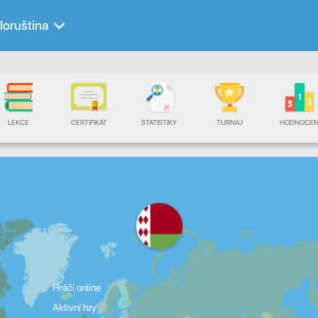
loruština
LEKCE
CERTIFIKÁT
STATISTIKY
TURNAJ
HODNOCEN
Hráči online
Aktivní hry