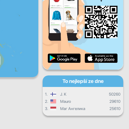
Pá
So
Ne
Denní pokrok
Měsíční pokrok
Certifikát
Celkový postup
To nejlepší ze dne
1.
J. K
50260
2.
Mauro
29610
3.
Маг Ангелика
25610