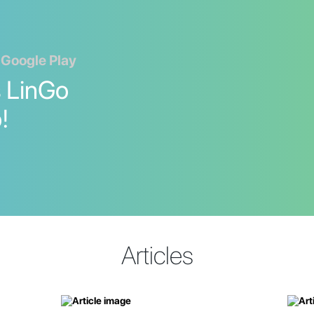
 Google Play
s LinGo
!
Articles