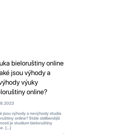
uka bieloruštiny online
Jaké jsou výhody a
výhody výuky
eloruštiny online?
08.2023
 jsou výhody a nevýhody studia
oruštiny online? Stále oblíbenější
ostí je studium bieloruštiny
ne. […]