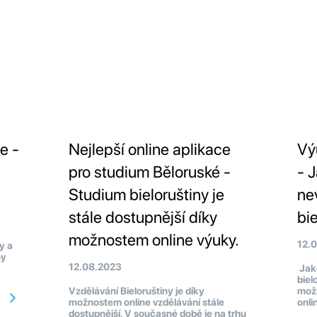
e -
Nejlepší online aplikace
Vý
pro studium Běloruské -
- 
Studium bieloruštiny je
ne
stále dostupnější díky
bi
možnostem online výuky.
12.
y a
ny
12.08.2023
Jaké
biel
Vzdělávání Bieloruštiny je díky
možn
možnostem online vzdělávání stále
onli
dostupnější. V současné době je na trhu