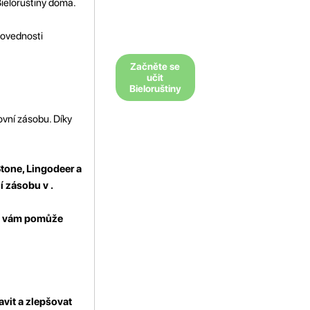
Bieloruštiny doma.
 dovednosti
Začněte se
učit
Bieloruštiny
ovní zásobu. Díky
Stone, Lingodeer a
í zásobu v .
ní vám pomůže
vit a zlepšovat