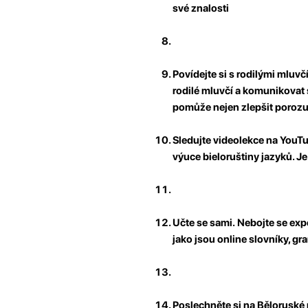
své znalosti
Povídejte si s rodilými mluvč
rodilé mluvčí a komunikovat s
pomůže nejen zlepšit porozum
Sledujte videolekce na YouT
výuce bieloruštiny jazyků. Je
Učte se sami.
Nebojte se expe
jako jsou online slovníky, g
Poslechněte si na Běloruské p