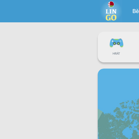
Bě
HRÁT