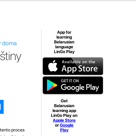
App for
learning
ny doma
Belarusian
language
štiny
LinGo Play
Get
Belarusian
learning app
LinGo Play on
Apple Store
or
Google
 tento proces
Play