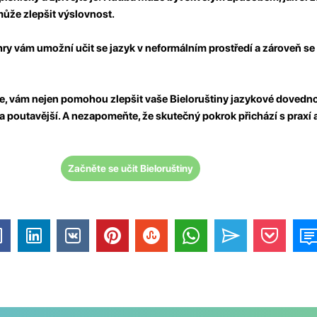
může zlepšit výslovnost.
ry vám umožní učit se jazyk v neformálním prostředí a zároveň s
ýše, vám nejen pomohou zlepšit vaše Bieloruštiny jazykové dovednos
poutavější. A nezapomeňte, že skutečný pokrok přichází s praxí a 
Začněte se učit Bieloruštiny