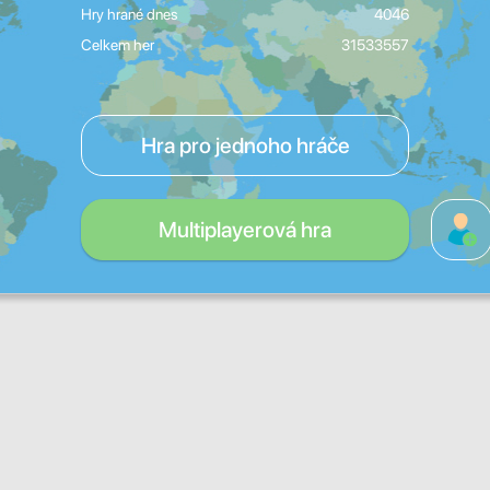
Hry hrané dnes
4046
Celkem her
31533557
Hra pro jednoho hráče
Multiplayerová hra