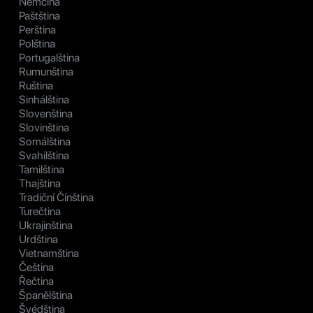
Němčina
Paštština
Perština
Polština
Portugalština
Rumunština
Ruština
Sinhálština
Slovenština
Slovinština
Somálština
Svahilština
Tamilština
Thajština
Tradiční Čínština
Turečtina
Ukrajinština
Urdština
Vietnamština
Čeština
Řečtina
Španělština
Švédština