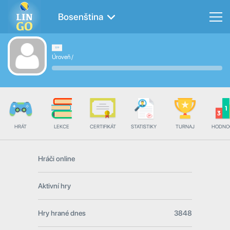
Bosenština
Úroveň
/
HRÁT
LEKCE
CERTIFIKÁT
STATISTIKY
TURNAJ
HODNO
Hráči online
Aktivní hry
Hry hrané dnes
3848