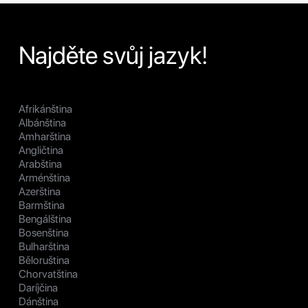
Najděte svůj jazyk!
Afrikánština
Albánština
Amharština
Angličtina
Arabština
Arménština
Azerština
Barmština
Bengálština
Bosenština
Bulharština
Běloruština
Chorvatština
Daríjčina
Dánština