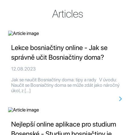
Articles
Lekce bosniačtiny online - Jak se
správně učit Bosniačtiny doma?
12.08.2023
Jak se naučit Bosniačtiny doma: tipy a rady V úvodu:
Naučit se Bosniačtiny doma se může zdát jako náročný
úkol, z […]
Nejlepší online aplikace pro studium
Bosenské - Studium bosniačtiny je