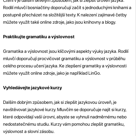
Čtení v je dalším skvělým způsobem, jak si zlepšit úroveň jazyka.
Rodilí mluvčí bosniačtiny doporučují začít s jednoduchými knihami a
postupně přecházet na složitější texty. K nalezení zajímavé četby
můžete využít také online zdroje, jako jsou knihovny a blogy.
Praktikujte gramatiku a výslovnost
Gramatika a výslovnost jsou klíčovými aspekty výuky jazyka. Rodilí
mluvčí doporučují procvičovat gramatiku a výslovnost v průběhu
celého procesu učení jazyka. Ke zlepšení gramatiky a výslovnosti
můžete využít online zdroje, jako je například LinGo.
Vyhledávejte jazykové kurzy
Dalším dobrým způsobem, jak si zlepšit jazykovou úroveň, je
navštěvovat jazykové kurzy. Mluvčím se doporučuje najít si kurzy,
které odpovídají vaší úrovni, abyste se vyhnuli nadměrnému nebo
nedostatečnému studiu. Kurzy vám pomohou zlepšit gramatiku,
výslovnost a slovní zásobu.