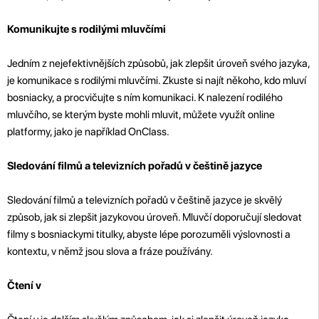
Komunikujte s rodilými mluvčími
Jedním z nejefektivnějších způsobů, jak zlepšit úroveň svého jazyka,
je komunikace s rodilými mluvčími. Zkuste si najít někoho, kdo mluví
bosniacky, a procvičujte s ním komunikaci. K nalezení rodilého
mluvčího, se kterým byste mohli mluvit, můžete využít online
platformy, jako je například OnClass.
Sledování filmů a televizních pořadů v češtině jazyce
Sledování filmů a televizních pořadů v češtině jazyce je skvělý
způsob, jak si zlepšit jazykovou úroveň. Mluvčí doporučují sledovat
filmy s bosniackymi titulky, abyste lépe porozuměli výslovnosti a
kontextu, v němž jsou slova a fráze používány.
Čtení v