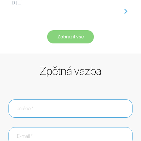
D […]
Zobrazit vše
Zpětná vazba