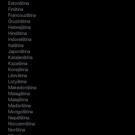
Estonština
Finština
Francouzština
Gruzínština
Hebrejština
Hindština
Indonéština
Italština
Japonština
Katalánština
Kazaština
Korejština
Litevština
Lotyština
Makedonština
Malagština
Malajština
Maďarština
Mongolština
Nepálština
Nizozemština
Norština