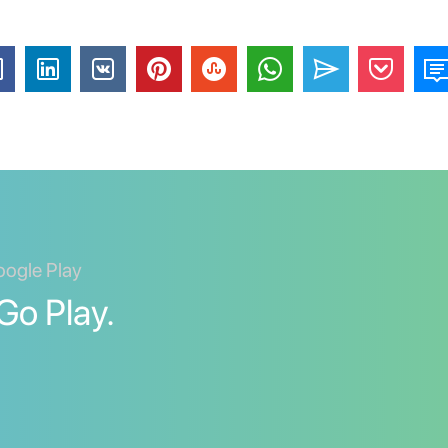
oogle Play
Go Play.