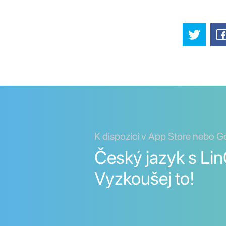
K dispozici v App Store nebo G
Český jazyk s Lin
Vyzkoušej to!