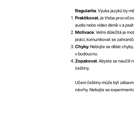
Regularita
. Výuka jazyků by mě
Praktikovat.
Je třeba procvičov
audio nebo video deník v a psát
Motivace
. Velmi důležitá je m
práci, komunikovat se zahraničn
Chyby.
Nebojte se dělat chyby.
v budoucnu.
Zopakovat
. Abyste se naučili 
češtiny.
Učení češtiny může být zábavné
návrhy. Nebojte se experimentova