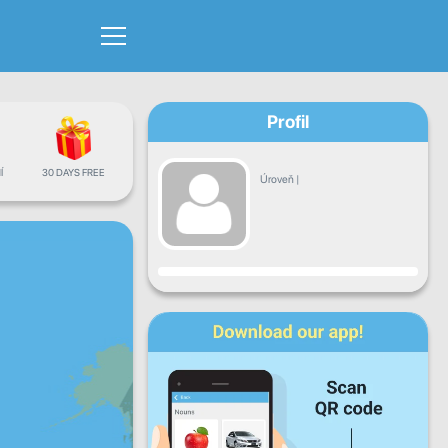
Profil
Í
30 DAYS FREE
Úroveň
|
Pokrok
Po
Út
St
Čt