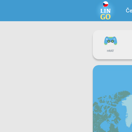
Če
HRÁT