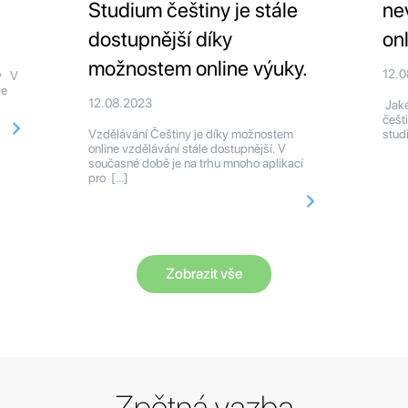
Studium češtiny je stále
ne
dostupnější díky
on
možnostem online výuky.
12.
dy V
že
12.08.2023
Jaké
češt
Vzdělávání Češtiny je díky možnostem
stud
online vzdělávání stále dostupnější. V
současné době je na trhu mnoho aplikací
pro […]
Zobrazit vše
Zpětná vazba