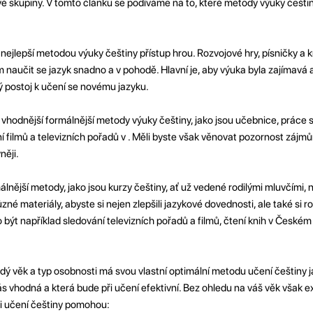
 skupiny. V tomto článku se podíváme na to, které metody výuky češti
 nejlepší metodou výuky češtiny přístup hrou. Rozvojové hry, písničky a k
aučit se jazyk snadno a v pohodě. Hlavní je, aby výuka byla zajímavá 
 postoj k učení se novému jazyku.
 vhodnější formálnější metody výuky češtiny, jako jsou učebnice, práce 
í filmů a televizních pořadů v . Měli byste však věnovat pozornost záj
něji.
lnější metody, jako jsou kurzy češtiny, ať už vedené rodilými mluvčími, 
zné materiály, abyste si nejen zlepšili jazykové dovednosti, ale také si roz
o být například sledování televizních pořadů a filmů, čtení knih v Českém
dý věk a typ osobnosti má svou vlastní optimální metodu učení češtiny j
vás vhodná a která bude při učení efektivní. Bez ohledu na váš věk však e
ři učení češtiny pomohou: