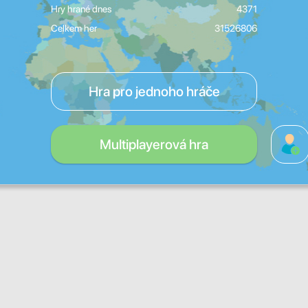
Hry hrané dnes
4371
Celkem her
31526806
Hra pro jednoho hráče
Multiplayerová hra