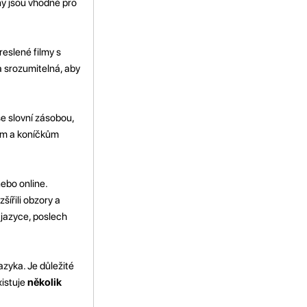
ny jsou vhodné pro
reslené filmy s
a srozumitelná, aby
se slovní zásobou,
mům a koníčkům
nebo online.
šířili obzory a
 jazyce, poslech
azyka. Je důležité
xistuje
několik