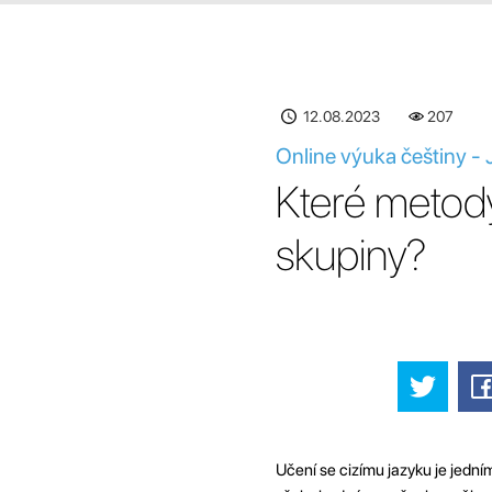
12.08.2023
207
Online výuka češtiny -
Které metody
skupiny?
Učení se cizímu jazyku je jedn