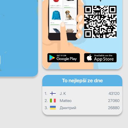
Pá
So
Ne
Denní pokrok
Měsíční pokrok
Certifikát
Celkový postup
To nejlepší ze dne
1.
J. K
43120
2.
Matteo
27060
3.
Дмитрий
26880