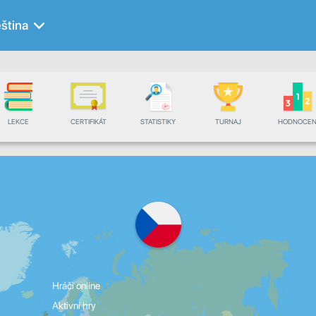
ština
LEKCE
CERTIFIKÁT
STATISTIKY
TURNAJ
HODNOCEN
Hráči online
Aktivní hry