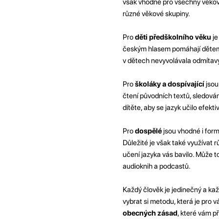
však vhodné pro všechny věkové
různé věkové skupiny.
Pro
děti předškolního věku
je
českým hlasem pomáhají dětem n
v dětech nevyvolávala odmítavý
Pro
školáky a dospívající
jsou
čtení původních textů, sledován
dítěte, aby se jazyk učilo efektiv
Pro
dospělé
jsou vhodné i formá
Důležité je však také využívat rů
učení jazyka vás bavilo. Může t
audioknih a podcastů.
Každý člověk je jedinečný a kaž
vybrat si metodu, která je pro 
obecných zásad
, které vám p