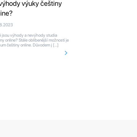
výhody výuky češtiny
line?
08.2023
 jsou výhody a nevýhody studia
iny online? Stále oblíbenější možností je
ium češtiny online. Důvodem j […]