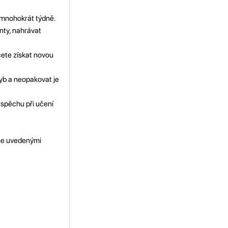
ž mnohokrát týdně.
nty, nahrávat
hcete získat novou
hyb a neopakovat je
 úspěchu při učení
ýše uvedenými