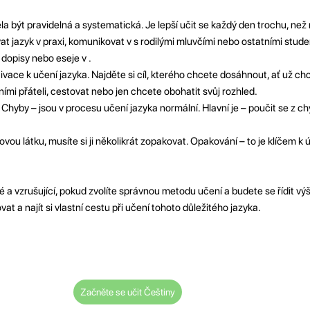
la být pravidelná a systematická. Je lepší učit se každý den trochu, ne
at jazyk v praxi, komunikovat v s rodilými mluvčími nebo ostatními stude
 dopisy nebo eseje v .
otivace k učení jazyka. Najděte si cíl, kterého chcete dosáhnout, ať už c
ími přáteli, cestovat nebo jen chcete obohatit svůj rozhled.
 Chyby – jsou v procesu učení jazyka normální. Hlavní je – poučit se z c
novou látku, musíte si ji několikrát zopakovat. Opakování – to je klíčem k
 a vzrušující, pokud zvolíte správnou metodu učení a budete se řídit v
t a najít si vlastní cestu při učení tohoto důležitého jazyka.
Začněte se učit Češtiny