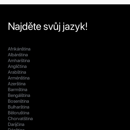
Najděte svůj jazyk!
Afrikánština
Albánština
Amharština
Angličtina
Arabština
Arménština
Azerština
Barmština
Bengálština
Bosenština
Bulharština
Běloruština
Chorvatština
Daríjčina