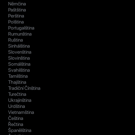
Němčina
Paštština
Perština
Polština
Portugalština
Rumunština
Ruština
Sinhálština
Slovenština
Slovinština
Somálština
Svahilština
Tamilština
Thajština
Tradiční Čínština
Turečtina
Ukrajinština
Urdština
Vietnamština
Čeština
Řečtina
Španělština