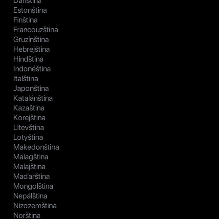
Dánština
Estonština
Finština
Francouzština
Gruzínština
Hebrejština
Hindština
Indonéština
Italština
Japonština
Katalánština
Kazaština
Korejština
Litevština
Lotyština
Makedonština
Malagština
Malajština
Maďarština
Mongolština
Nepálština
Nizozemština
Norština