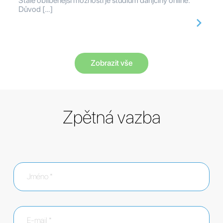
Stále oblíbenější možností je studium daríjčiny online.
Důvod […]
Zobrazit vše
Zpětná vazba