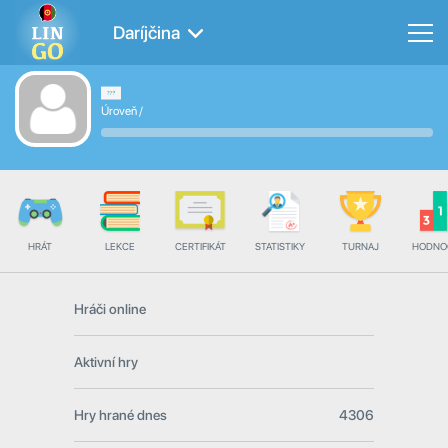
Daríjčina
Úroveň
/
HRÁT
LEKCE
CERTIFIKÁT
STATISTIKY
TURNAJ
HODNO
Hráči online
Aktivní hry
Hry hrané dnes
4306