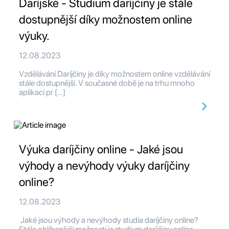
Daríjské - Studium daríjčiny je stále
dostupnější díky možnostem online
výuky.
12.08.2023
Vzdělávání Daríjčiny je díky možnostem online vzdělávání
stále dostupnější. V současné době je na trhu mnoho
aplikací pr […]
Výuka daríjčiny online - Jaké jsou
výhody a nevýhody výuky daríjčiny
online?
12.08.2023
Jaké jsou výhody a nevýhody studia daríjčiny online?