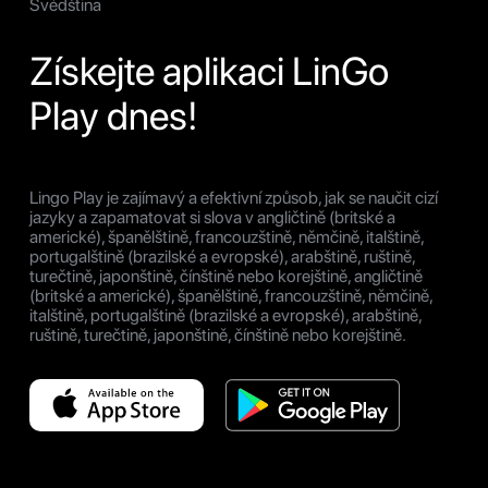
Švédština
Získejte aplikaci LinGo
Play dnes!
Lingo Play je zajímavý a efektivní způsob, jak se naučit cizí
jazyky a zapamatovat si slova v angličtině (britské a
americké), španělštině, francouzštině, němčině, italštině,
portugalštině (brazilské a evropské), arabštině, ruštině,
turečtině, japonštině, čínštině nebo korejštině, angličtině
(britské a americké), španělštině, francouzštině, němčině,
italštině, portugalštině (brazilské a evropské), arabštině,
ruštině, turečtině, japonštině, čínštině nebo korejštině.