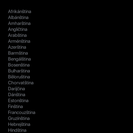
Afrikánština
Albánština
Amharština
Angličtina
Arabština
Arménština
Azerština
Barmština
Bengálština
Bosenština
Bulharština
Běloruština
Chorvatština
Daríjčina
Dánština
Estonština
Finština
Francouzština
Gruzínština
Hebrejština
Hindština