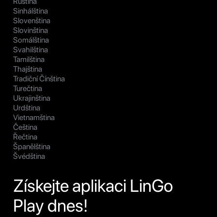
Ruština
Sinhálština
Slovenština
Slovinština
Somálština
Svahilština
Tamilština
Thajština
Tradiční Čínština
Turečtina
Ukrajinština
Urdština
Vietnamština
Čeština
Řečtina
Španělština
Švédština
Získejte aplikaci LinGo
Play dnes!