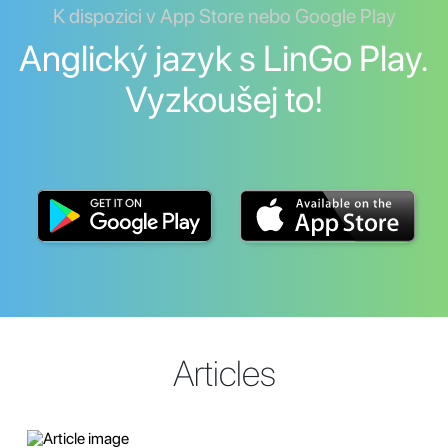
K dispozici v App Store nebo Google Play
Anglický jazyk s LinGo Play.
Vyzkoušej to!
Articles