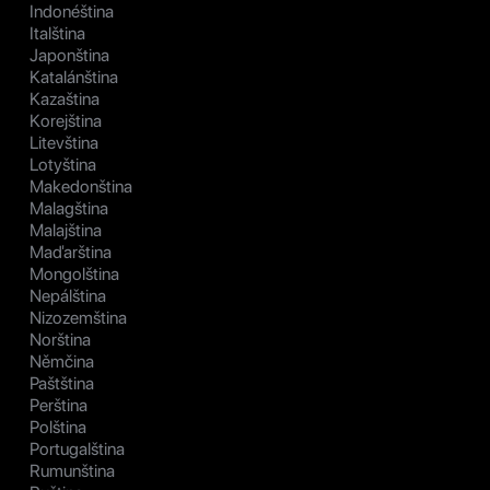
Indonéština
Italština
Japonština
Katalánština
Kazaština
Korejština
Litevština
Lotyština
Makedonština
Malagština
Malajština
Maďarština
Mongolština
Nepálština
Nizozemština
Norština
Němčina
Paštština
Perština
Polština
Portugalština
Rumunština