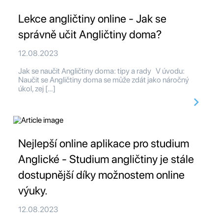
Lekce angličtiny online - Jak se
správně učit Angličtiny doma?
12.08.2023
Jak se naučit Angličtiny doma: tipy a rady V úvodu:
Naučit se Angličtiny doma se může zdát jako náročný
úkol, zej […]
Nejlepší online aplikace pro studium
Anglické - Studium angličtiny je stále
dostupnější díky možnostem online
výuky.
12.08.2023