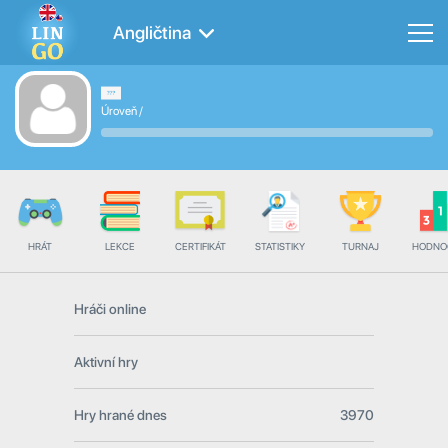
Angličtina
Úroveň
/
HRÁT
LEKCE
CERTIFIKÁT
STATISTIKY
TURNAJ
HODNO
Hráči online
Aktivní hry
Hry hrané dnes
3970