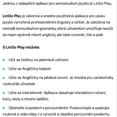
Jednou z nejlepších aplikací pro samostudium jazyků je LinGo Play.
LinGo Pla
y je výkonná a snadno použitelná aplikace pro výuku
jazyků vytvořená profesionálními lingvisty a učiteli. Je založena na
metodě komunikativní gramatiky, která uživatelům umožňuje naučit
se nejen správně mluvit anglicky, ale také rozumět, číst a psát.
S LinGo Play můžete:
Učit se češtinu na jakémkoli zařízení:
Učte se Angličtiny kdykoli:
Učte se Angličtiny na jakékoli úrovni: Je vhodná pro začátečníky
i pokročilé uživatele.
Učte se interaktivně: Aplikace obsahuje interaktivní cvičení,
kvízy, úkoly a mnoho dalšího.
Obohaťte si poslech s porozuměním: Poslouchejte a opakujte
zvukové a video klipy v a výrazně si zlepšíte porozumění poslechu.