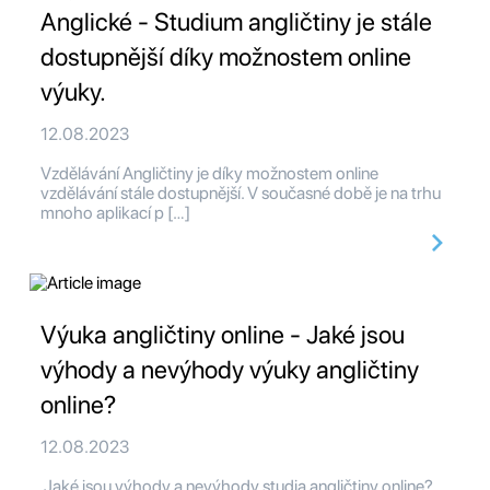
Anglické - Studium angličtiny je stále
dostupnější díky možnostem online
výuky.
12.08.2023
Vzdělávání Angličtiny je díky možnostem online
vzdělávání stále dostupnější. V současné době je na trhu
mnoho aplikací p […]
Výuka angličtiny online - Jaké jsou
výhody a nevýhody výuky angličtiny
online?
12.08.2023
Jaké jsou výhody a nevýhody studia angličtiny online?