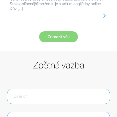
Stále oblíbenější možností je studium angličtiny online.
Dův […]
Zobrazit vše
Zpětná vazba