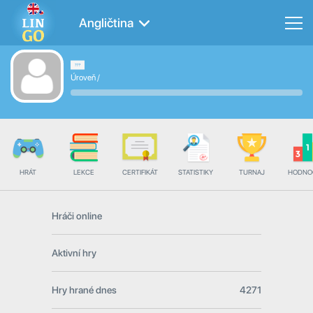
Angličtina
Úroveň
/
HRÁT
LEKCE
CERTIFIKÁT
STATISTIKY
TURNAJ
HODNO
Hráči online
Aktivní hry
Hry hrané dnes
4271