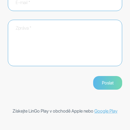
Získejte LinGo Play v obchodě Apple nebo
Google Play