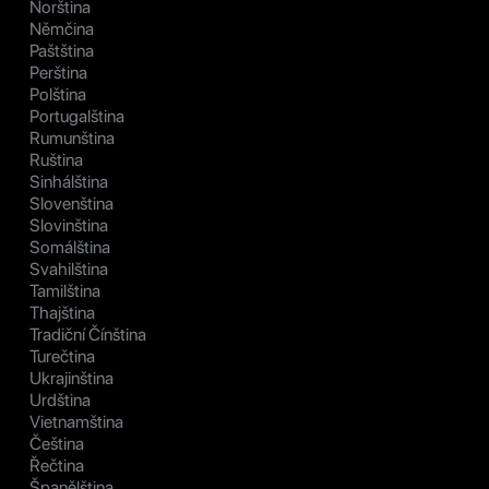
Norština
Němčina
Paštština
Perština
Polština
Portugalština
Rumunština
Ruština
Sinhálština
Slovenština
Slovinština
Somálština
Svahilština
Tamilština
Thajština
Tradiční Čínština
Turečtina
Ukrajinština
Urdština
Vietnamština
Čeština
Řečtina
Španělština