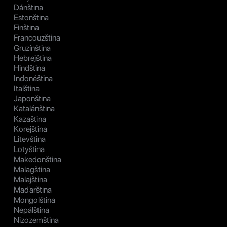
Dánština
Estonština
Finština
Francouzština
Gruzínština
Hebrejština
Hindština
Indonéština
Italština
Japonština
Katalánština
Kazaština
Korejština
Litevština
Lotyština
Makedonština
Malagština
Malajština
Maďarština
Mongolština
Nepálština
Nizozemština