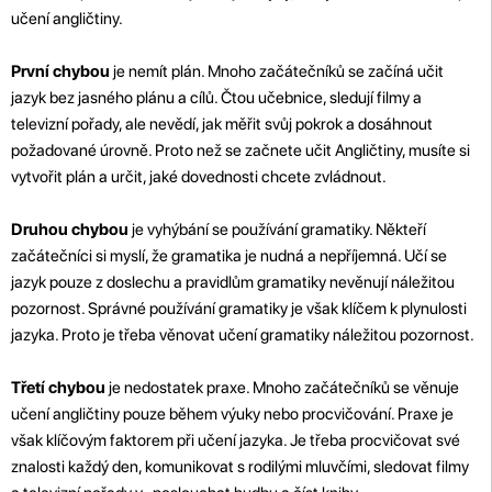
učení angličtiny.
První chybou
je nemít plán. Mnoho začátečníků se začíná učit
jazyk bez jasného plánu a cílů. Čtou učebnice, sledují filmy a
televizní pořady, ale nevědí, jak měřit svůj pokrok a dosáhnout
požadované úrovně. Proto než se začnete učit Angličtiny, musíte si
vytvořit plán a určit, jaké dovednosti chcete zvládnout.
Druhou chybou
je vyhýbání se používání gramatiky. Někteří
začátečníci si myslí, že gramatika je nudná a nepříjemná. Učí se
jazyk pouze z doslechu a pravidlům gramatiky nevěnují náležitou
pozornost. Správné používání gramatiky je však klíčem k plynulosti
jazyka. Proto je třeba věnovat učení gramatiky náležitou pozornost.
Třetí chybou
je nedostatek praxe. Mnoho začátečníků se věnuje
učení angličtiny pouze během výuky nebo procvičování. Praxe je
však klíčovým faktorem při učení jazyka. Je třeba procvičovat své
znalosti každý den, komunikovat s rodilými mluvčími, sledovat filmy