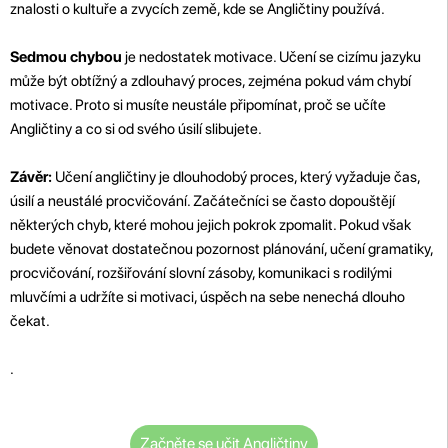
znalosti o kultuře a zvycích země, kde se Angličtiny používá.
Sedmou chybou
je nedostatek motivace. Učení se cizímu jazyku
může být obtížný a zdlouhavý proces, zejména pokud vám chybí
motivace. Proto si musíte neustále připomínat, proč se učíte
Angličtiny a co si od svého úsilí slibujete.
Závěr:
Učení angličtiny je dlouhodobý proces, který vyžaduje čas,
úsilí a neustálé procvičování. Začátečníci se často dopouštějí
některých chyb, které mohou jejich pokrok zpomalit. Pokud však
budete věnovat dostatečnou pozornost plánování, učení gramatiky,
procvičování, rozšiřování slovní zásoby, komunikaci s rodilými
mluvčími a udržíte si motivaci, úspěch na sebe nenechá dlouho
čekat.
.
Začněte se učit Angličtiny