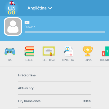
Angličtina
Úroveň
/
HRÁT
LEKCE
CERTIFIKÁT
STATISTIKY
TURNAJ
HODNO
Hráči online
Aktivní hry
Hry hrané dnes
3955