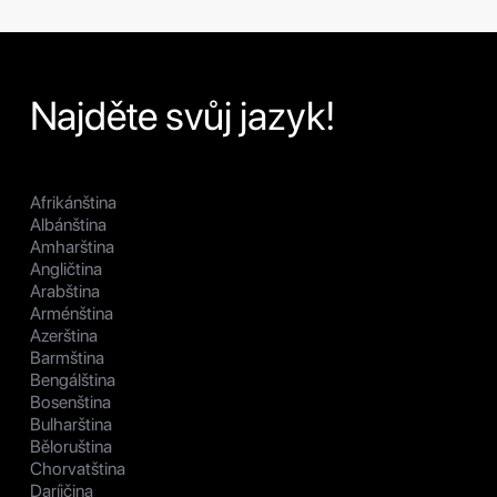
Najděte svůj jazyk!
Afrikánština
Albánština
Amharština
Angličtina
Arabština
Arménština
Azerština
Barmština
Bengálština
Bosenština
Bulharština
Běloruština
Chorvatština
Daríjčina