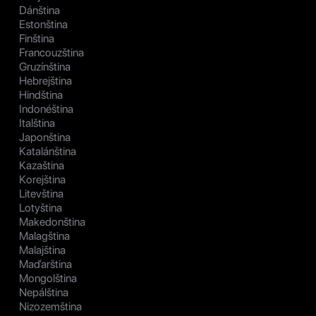
Dánština
Estonština
Finština
Francouzština
Gruzínština
Hebrejština
Hindština
Indonéština
Italština
Japonština
Katalánština
Kazaština
Korejština
Litevština
Lotyština
Makedonština
Malagština
Malajština
Maďarština
Mongolština
Nepálština
Nizozemština