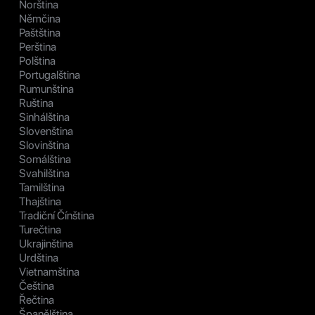
Norština
Němčina
Paštština
Perština
Polština
Portugalština
Rumunština
Ruština
Sinhálština
Slovenština
Slovinština
Somálština
Svahilština
Tamilština
Thajština
Tradiční Čínština
Turečtina
Ukrajinština
Urdština
Vietnamština
Čeština
Řečtina
Španělština