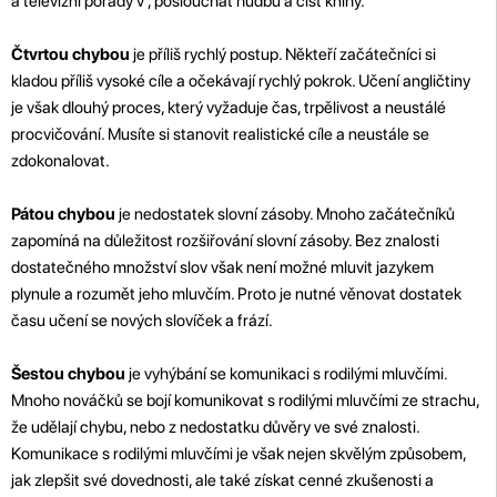
a televizní pořady v , poslouchat hudbu a číst knihy.
Čtvrtou chybou
je příliš rychlý postup. Někteří začátečníci si
kladou příliš vysoké cíle a očekávají rychlý pokrok. Učení angličtiny
je však dlouhý proces, který vyžaduje čas, trpělivost a neustálé
procvičování. Musíte si stanovit realistické cíle a neustále se
zdokonalovat.
Pátou chybou
je nedostatek slovní zásoby. Mnoho začátečníků
zapomíná na důležitost rozšiřování slovní zásoby. Bez znalosti
dostatečného množství slov však není možné mluvit jazykem
plynule a rozumět jeho mluvčím. Proto je nutné věnovat dostatek
času učení se nových slovíček a frází.
Šestou chybou
je vyhýbání se komunikaci s rodilými mluvčími.
Mnoho nováčků se bojí komunikovat s rodilými mluvčími ze strachu,
že udělají chybu, nebo z nedostatku důvěry ve své znalosti.
Komunikace s rodilými mluvčími je však nejen skvělým způsobem,
jak zlepšit své dovednosti, ale také získat cenné zkušenosti a