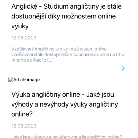
Anglické - Studium angličtiny je stále
dostupnější díky možnostem online
výuky.
12.08.2023
Vzdělávání Angličtiny je díky možnostem online
vzdělávání stále dostupnější. V současné době je na trhu
mnoho aplikací p […]
Výuka angličtiny online - Jaké jsou
výhody a nevýhody výuky angličtiny
online?
12.08.2023
Jaké jsou výhody a nevýhody studia angličtiny online?