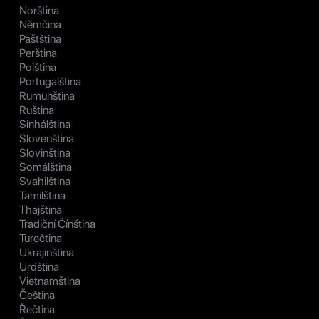
Norština
Němčina
Paštština
Perština
Polština
Portugalština
Rumunština
Ruština
Sinhálština
Slovenština
Slovinština
Somálština
Svahilština
Tamilština
Thajština
Tradiční Čínština
Turečtina
Ukrajinština
Urdština
Vietnamština
Čeština
Řečtina