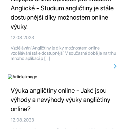
Anglické - Studium angličtiny je stále
dostupnější díky možnostem online
výuky.
12.08.2023
Vzdělávání Angličtiny je díky možnostem online
vzdělávání stále dostupnější. V současné době je na trhu
mnoho aplikací p […]
Výuka angličtiny online - Jaké jsou
výhody a nevýhody výuky angličtiny
online?
12.08.2023