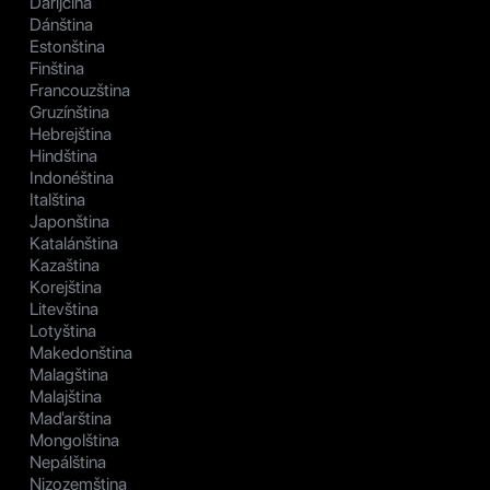
Daríjčina
Dánština
Estonština
Finština
Francouzština
Gruzínština
Hebrejština
Hindština
Indonéština
Italština
Japonština
Katalánština
Kazaština
Korejština
Litevština
Lotyština
Makedonština
Malagština
Malajština
Maďarština
Mongolština
Nepálština
Nizozemština