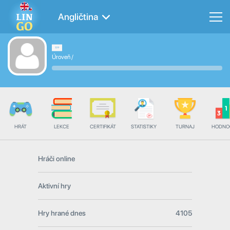
Angličtina
Úroveň
/
HRÁT
LEKCE
CERTIFIKÁT
STATISTIKY
TURNAJ
HODNO
Hráči online
Aktivní hry
Hry hrané dnes
4105