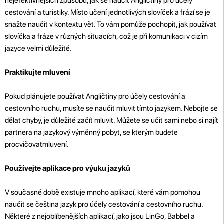
nejefektivnějších způsobů, jak se naučit Angličtiny pro účely
cestování a turistiky. Místo učení jednotlivých slovíček a frází se je
snažte naučit v kontextu vět. To vám pomůže pochopit, jak používat
slovíčka a fráze v různých situacích, což je při komunikaci v cizím
jazyce velmi důležité.
Praktikujte mluvení
Pokud plánujete používat Angličtiny pro účely cestování a
cestovního ruchu, musíte se naučit mluvit tímto jazykem. Nebojte se
dělat chyby, je důležité začít mluvit. Můžete se učit sami nebo si najít
partnera na jazykový výměnný pobyt, se kterým budete
procvičovat
mluvení.
Používejte aplikace pro výuku jazyků
V současné době existuje mnoho aplikací, které vám pomohou
naučit se čeština jazyk pro účely cestování a cestovního ruchu.
Některé z nejoblíbenějších aplikací, jako jsou LinGo, Babbel a