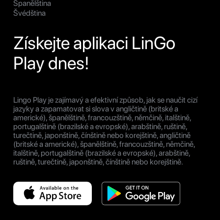
Španělština
Švédština
Získejte aplikaci LinGo
Play dnes!
Lingo Play je zajímavý a efektivní způsob, jak se naučit cizí
jazyky a zapamatovat si slova v angličtině (britské a
americké), španělštině, francouzštině, němčině, italštině,
portugalštině (brazilské a evropské), arabštině, ruštině,
turečtině, japonštině, čínštině nebo korejštině, angličtině
(britské a americké), španělštině, francouzštině, němčině,
italštině, portugalštině (brazilské a evropské), arabštině,
ruštině, turečtině, japonštině, čínštině nebo korejštině.