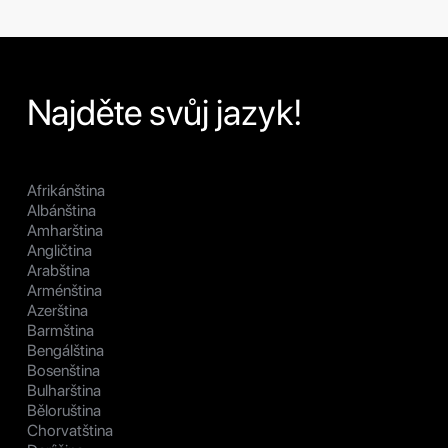
Najděte svůj jazyk!
Afrikánština
Albánština
Amharština
Angličtina
Arabština
Arménština
Azerština
Barmština
Bengálština
Bosenština
Bulharština
Běloruština
Chorvatština