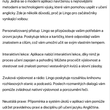
nuly. Jedná se o moderní aplikaci navrženou s nejnovějšími
metodami a technologiemi výuky, které vám pomohou uspět v učení
anglicky. Zde je několik důvodů, proč je Lingo pro začátečníky
vynikající volbou:
Personalizovaný přístup: Lingo se přizpůsobuje vašim potřebám a
úrovni jazyka. Poskytuje lekce a kartičky, které odpovídají vašim
znalostem a cílům, což vám umožní učit se svým vlastním tempem.
Interaktivní lekce: Aplikace nabízí interaktivní lekce, díky nimž je
proces učení zapojen a pohodlný. Můžete procvičit výslovnost a
otestovat své znalosti pomocí vestavěných kvízů a slovní zásoby.
Zvuková výslovnost a rádio: Lingo poskytuje rozsáhlou knihovnu
rozhlasových stanic a podcastů. Poslech rozmanitých dialogů vám
pomůže zvládnout nativní výslovnost a porozumění řeči.
Neustálá praxe: Připomínka a systém úkolů v aplikaci vám pomůže
udržet pravidelnou praxi a disciplínu při učení jazyku Angličtina.