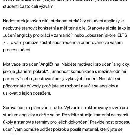
studenti často čelí výzvám:
Nedostatek jasných cílů: překonat překážky při učení anglicky je
nezbytné stanovit konkrétní a měřitelné cíle. Stanovte si cíle, jako je
„učení anglicky pro práci v zahraničí“ nebo „dosažení skóre IELTS
7“. To vám pomůže zůstat soustředěno a orientováno ve vašem
procesu učení.
Motivace pro učení Angličtina: Najděte motivaci pro učení anglicky,
jako je „kariérní pokrok“, „Snadnost komunikace s mezinárodními
partnery“ nebo „cestování bez jazykových bariér“. Neustále si
připomínáte důvody, proč jste se rozhodli naučit se anglicky a
usilovat o jejich dosažení.
Správa času a plánování studie: Vytvořte strukturovaný rozvrh pro
studium anglicky a držte se ho. Rozdělte studijní materiál na menší
úkoly a stanovte termíny pro jejich dokončení. Pravidelnost procesu
učení vám pomůže udržet pokrok a posílit materiál, který jste se