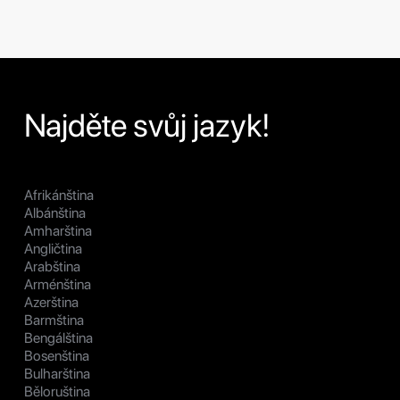
Najděte svůj jazyk!
Afrikánština
Albánština
Amharština
Angličtina
Arabština
Arménština
Azerština
Barmština
Bengálština
Bosenština
Bulharština
Běloruština