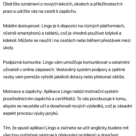
Obdržíte oznámení o nových lekcích, úkolech a příležitostech k
praxi a udržíte vás na cestě k úspěchu.
Mobilní dostupnost: Lingo je k dispozici na různých platformách,
včetně smartphonů a tabletů, což je vhodné používat kdykoli a
kdekoli. Můžete se naučit i na cestách nebo během přestávek mezi
úkoly.
Podpůrná komunita: Lingo vám umožňuje komunikovat s ostatními
uživateli v online zápasech. Vestavěný systém podpory a zpětné
vazby vám pomůže vyřešit jakékoli dotazy nebo překonat obtíže.
Motivace a úspěchy: Aplikace Lingo nabízí motivační systém
prostřednictvím úspěchů a certifikátů. To vás povzbuzuje k tomu,
abyste se neustále učí a dosahovali nových výsledků, což je zásadní
aspekt procesu výuky jazyků.
Tím, že spustí aplikaci Lingo a začnete se učit anglicky, budete mít
všechny potřebné nástroje k překonání problémů a dosažení