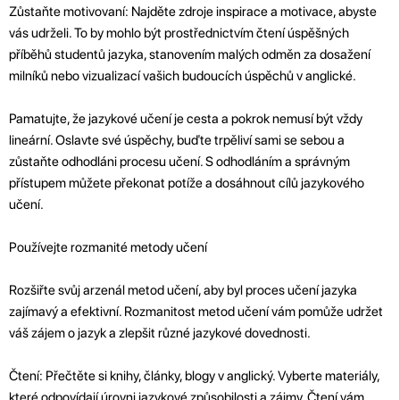
Zůstaňte motivovaní: Najděte zdroje inspirace a motivace, abyste
vás udrželi. To by mohlo být prostřednictvím čtení úspěšných
příběhů studentů jazyka, stanovením malých odměn za dosažení
milníků nebo vizualizací vašich budoucích úspěchů v anglické.
Pamatujte, že jazykové učení je cesta a pokrok nemusí být vždy
lineární. Oslavte své úspěchy, buďte trpěliví sami se sebou a
zůstaňte odhodláni procesu učení. S odhodláním a správným
přístupem můžete překonat potíže a dosáhnout cílů jazykového
učení.
Používejte rozmanité metody učení
Rozšiřte svůj arzenál metod učení, aby byl proces učení jazyka
zajímavý a efektivní. Rozmanitost metod učení vám pomůže udržet
váš zájem o jazyk a zlepšit různé jazykové dovednosti.
Čtení: Přečtěte si knihy, články, blogy v anglický. Vyberte materiály,
které odpovídají úrovni jazykové způsobilosti a zájmy. Čtení vám