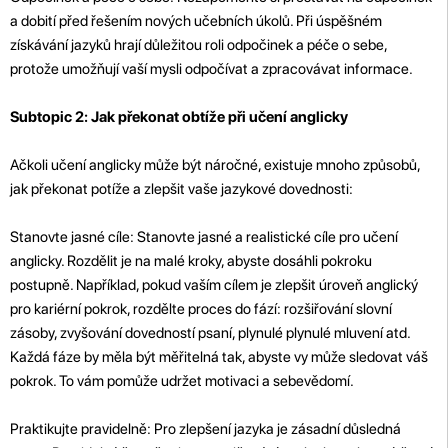
a dobití před řešením nových učebních úkolů. Při úspěšném
získávání jazyků hrají důležitou roli odpočinek a péče o sebe,
protože umožňují vaší mysli odpočívat a zpracovávat informace.
Subtopic 2: Jak překonat obtíže při učení anglicky
Ačkoli učení anglicky může být náročné, existuje mnoho způsobů,
jak překonat potíže a zlepšit vaše jazykové dovednosti:
Stanovte jasné cíle: Stanovte jasné a realistické cíle pro učení
anglicky. Rozdělit je na malé kroky, abyste dosáhli pokroku
postupně. Například, pokud vaším cílem je zlepšit úroveň anglický
pro kariérní pokrok, rozdělte proces do fází: rozšiřování slovní
zásoby, zvyšování dovedností psaní, plynulé plynulé mluvení atd.
Každá fáze by měla být měřitelná tak, abyste vy může sledovat váš
pokrok. To vám pomůže udržet motivaci a sebevědomí.
Praktikujte pravidelně: Pro zlepšení jazyka je zásadní důsledná