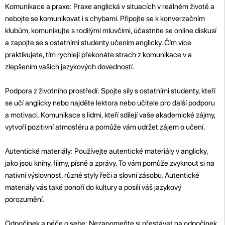
Komunikace a praxe: Praxe anglická v situacích v reálném životě a
nebojte se komunikovat i s chybami. Připojte se k konverzačním
klubům, komunikujte s rodilými mluvčími, účastníte se online diskusí
a zapojte se s ostatními studenty učením anglicky. Čím více
praktikujete, tím rychleji překonáte strach z komunikace v a
zlepšením vašich jazykových dovedností.
Podpora z životního prostředí: Spojte síly s ostatními studenty, kteří
se učí anglicky nebo najděte lektora nebo učitele pro další podporu
a motivaci. Komunikace s lidmi, kteří sdílejí vaše akademické zájmy,
vytvoří pozitivní atmosféru a pomůže vám udržet zájem o učení.
Autentické materiály: Používejte autentické materiály v anglicky,
jako jsou knihy, filmy, písně a zprávy. To vám pomůže zvyknout si na
nativní výslovnost, různé styly řeči a slovní zásobu. Autentické
materiály vás také ponoří do kultury a posílí váš jazykový
porozumění.
Odpočinek a péče o sebe: Nezapomeňte si přestávat na odpočinek