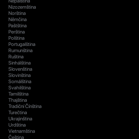
Nepálština
Nizozemština
Norština
Němčina
Paštština
Perština
Polština
Portugalština
Rumunština
Ruština
Sinhálština
Slovenština
Slovinština
Somálština
Svahilština
Tamilština
Thajština
Tradiční Čínština
Turečtina
Ukrajinština
Urdština
Vietnamština
Čeština