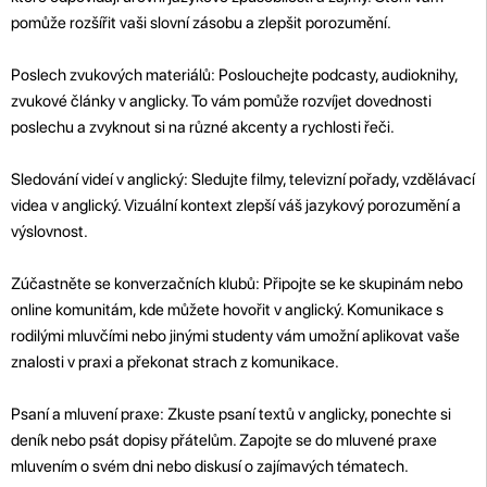
pomůže rozšířit vaši slovní zásobu a zlepšit porozumění.
Poslech zvukových materiálů: Poslouchejte podcasty, audioknihy,
zvukové články v anglicky. To vám pomůže rozvíjet dovednosti
poslechu a zvyknout si na různé akcenty a rychlosti řeči.
Sledování videí v anglický: Sledujte filmy, televizní pořady, vzdělávací
videa v anglický. Vizuální kontext zlepší váš jazykový porozumění a
výslovnost.
Zúčastněte se konverzačních klubů: Připojte se ke skupinám nebo
online komunitám, kde můžete hovořit v anglický. Komunikace s
rodilými mluvčími nebo jinými studenty vám umožní aplikovat vaše
znalosti v praxi a překonat strach z komunikace.
Psaní a mluvení praxe: Zkuste psaní textů v anglicky, ponechte si
deník nebo psát dopisy přátelům. Zapojte se do mluvené praxe
mluvením o svém dni nebo diskusí o zajímavých tématech.