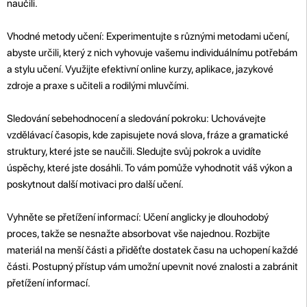
naučili.
Vhodné metody učení: Experimentujte s různými metodami učení,
abyste určili, který z nich vyhovuje vašemu individuálnímu potřebám
a stylu učení. Využijte efektivní online kurzy, aplikace, jazykové
zdroje a praxe s učiteli a rodilými mluvčími.
Sledování sebehodnocení a sledování pokroku: Uchovávejte
vzdělávací časopis, kde zapisujete nová slova, fráze a gramatické
struktury, které jste se naučili. Sledujte svůj pokrok a uvidíte
úspěchy, které jste dosáhli. To vám pomůže vyhodnotit váš výkon a
poskytnout další motivaci pro další učení.
Vyhněte se přetížení informací: Učení anglicky je dlouhodobý
proces, takže se nesnažte absorbovat vše najednou. Rozbijte
materiál na menší části a přiděťte dostatek času na uchopení každé
části. Postupný přístup vám umožní upevnit nové znalosti a zabránit
přetížení informací.