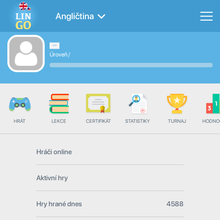
Angličtina
Úroveň
/
HRÁT
LEKCE
CERTIFIKÁT
STATISTIKY
TURNAJ
HODNO
Hráči online
Aktivní hry
Hry hrané dnes
4588