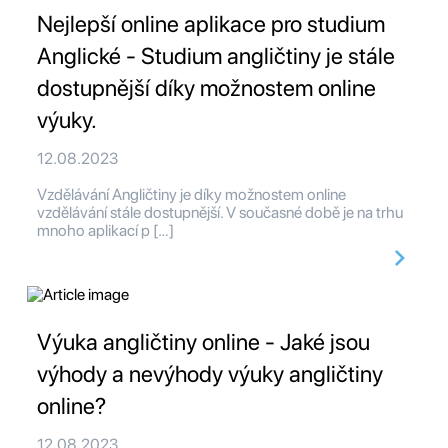
Nejlepší online aplikace pro studium
Anglické - Studium angličtiny je stále
dostupnější díky možnostem online
výuky.
12.08.2023
Vzdělávání Angličtiny je díky možnostem online
vzdělávání stále dostupnější. V současné době je na trhu
mnoho aplikací p […]
Výuka angličtiny online - Jaké jsou
výhody a nevýhody výuky angličtiny
online?
12.08.2023