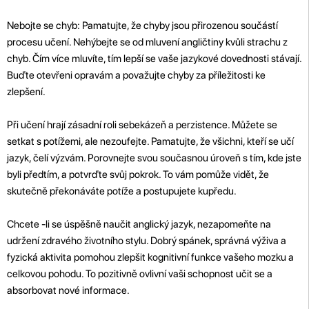
Nebojte se chyb: Pamatujte, že chyby jsou přirozenou součástí
procesu učení. Nehýbejte se od mluvení angličtiny kvůli strachu z
chyb. Čím více mluvíte, tím lepší se vaše jazykové dovednosti stávají.
Buďte otevřeni opravám a považujte chyby za příležitosti ke
zlepšení.
Při učení hrají zásadní roli sebekázeň a perzistence. Můžete se
setkat s potížemi, ale nezoufejte. Pamatujte, že všichni, kteří se učí
jazyk, čelí výzvám. Porovnejte svou současnou úroveň s tím, kde jste
byli předtím, a potvrďte svůj pokrok. To vám pomůže vidět, že
skutečně překonáváte potíže a postupujete kupředu.
Chcete -li se úspěšně naučit anglický jazyk, nezapomeňte na
udržení zdravého životního stylu. Dobrý spánek, správná výživa a
fyzická aktivita pomohou zlepšit kognitivní funkce vašeho mozku a
celkovou pohodu. To pozitivně ovlivní vaši schopnost učit se a
absorbovat nové informace.