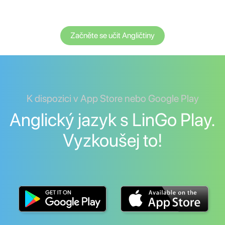
Začněte se učit Angličtiny
K dispozici v App Store nebo Google Play
Anglický jazyk s LinGo Play.
Vyzkoušej to!