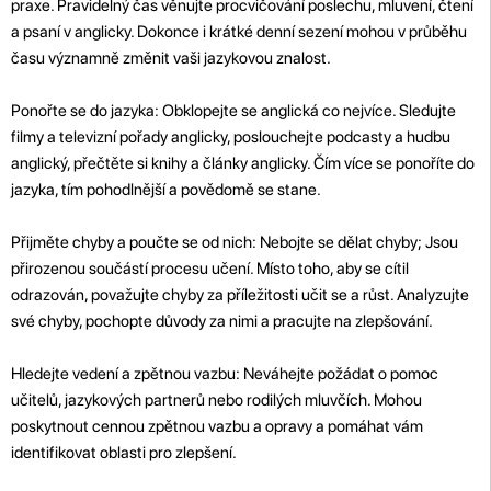
praxe. Pravidelný čas věnujte procvičování poslechu, mluvení, čtení
a psaní v anglicky. Dokonce i krátké denní sezení mohou v průběhu
času významně změnit vaši jazykovou znalost.
Ponořte se do jazyka: Obklopejte se anglická co nejvíce. Sledujte
filmy a televizní pořady anglicky, poslouchejte podcasty a hudbu
anglický, přečtěte si knihy a články anglicky. Čím více se ponoříte do
jazyka, tím pohodlnější a povědomě se stane.
Přijměte chyby a poučte se od nich: Nebojte se dělat chyby; Jsou
přirozenou součástí procesu učení. Místo toho, aby se cítil
odrazován, považujte chyby za příležitosti učit se a růst. Analyzujte
své chyby, pochopte důvody za nimi a pracujte na zlepšování.
Hledejte vedení a zpětnou vazbu: Neváhejte požádat o pomoc
učitelů, jazykových partnerů nebo rodilých mluvčích. Mohou
poskytnout cennou zpětnou vazbu a opravy a pomáhat vám
identifikovat oblasti pro zlepšení.