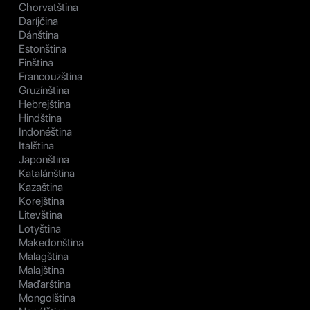
Chorvatština
Daríjčina
Dánština
Estonština
Finština
Francouzština
Gruzínština
Hebrejština
Hindština
Indonéština
Italština
Japonština
Katalánština
Kazaština
Korejština
Litevština
Lotyština
Makedonština
Malagština
Malajština
Maďarština
Mongolština