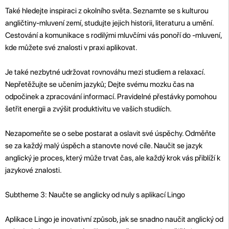
Také hledejte inspiraci z okolního světa. Seznamte se s kulturou
angličtiny-mluvení zemí, studujte jejich historii, literaturu a umění.
Cestování a komunikace s rodilými mluvčími vás ponoří do -mluvení,
kde můžete své znalosti v praxi aplikovat.
Je také nezbytné udržovat rovnováhu mezi studiem a relaxací.
Nepřetěžujte se učením jazyků; Dejte svému mozku čas na
odpočinek a zpracování informací. Pravidelné přestávky pomohou
šetřit energii a zvýšit produktivitu ve vašich studiích.
Nezapomeňte se o sebe postarat a oslavit své úspěchy. Odměňte
se za každý malý úspěch a stanovte nové cíle. Naučit se jazyk
anglický je proces, který může trvat čas, ale každý krok vás přiblíží k
jazykové znalosti.
Subtheme 3: Naučte se anglicky od nuly s aplikací Lingo
Aplikace Lingo je inovativní způsob, jak se snadno naučit anglický od