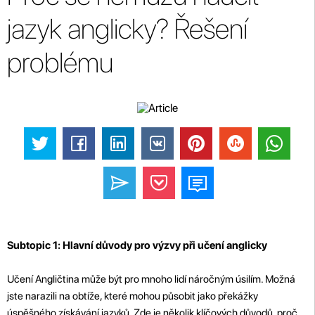
jazyk anglicky? Řešení
problému
Subtopic 1: Hlavní důvody pro výzvy při učení anglicky
Učení Angličtina může být pro mnoho lidí náročným úsilím. Možná
jste narazili na obtíže, které mohou působit jako překážky
úspěšného získávání jazyků. Zde je několik klíčových důvodů, proč