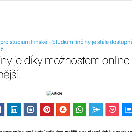
 pro studium Finské - Studium fínčiny je stále dostupně
y.
iny je díky možnostem online
ější.
ostem online vzdělávání stále dostupnější. V současné době je na trhu 