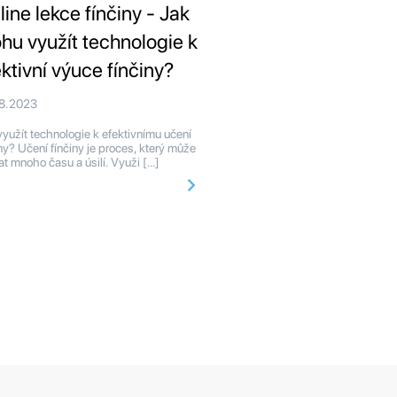
line lekce fínčiny - Jak
hu využít technologie k
ektivní výuce fínčiny?
08.2023
využít technologie k efektivnímu učení
iny? Učení fínčiny je proces, který může
at mnoho času a úsilí. Využi […]