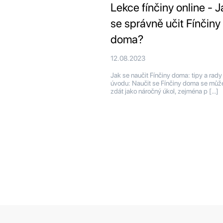
Lekce fínčiny online - J
se správně učit Fínčiny
doma?
12.08.2023
Jak se naučit Fínčiny doma: tipy a rad
úvodu: Naučit se Fínčiny doma se můž
zdát jako náročný úkol, zejména p […]