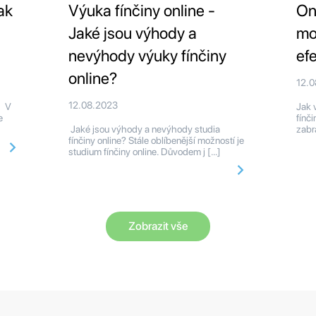
ak
Výuka fínčiny online -
On
Jaké jsou výhody a
mo
nevýhody výuky fínčiny
ef
online?
12.
12.08.2023
y V
Jak 
e
fínč
Jaké jsou výhody a nevýhody studia
zabr
fínčiny online? Stále oblíbenější možností je
studium fínčiny online. Důvodem j […]
Zobrazit vše