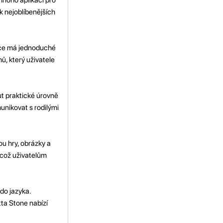
k nejoblíbenějších
kace má jednoduché
ů, který uživatele
ut praktické úrovně
unikovat s rodilými
ou hry, obrázky a
 což uživatelům
do jazyka.
tta Stone nabízí