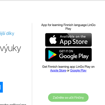
App for learning Finnish language LinGo
Play
jší díky
 výuky
Get Finnish learning app LinGo Play on
Apple Store
or
Google Play
Začněte se učit Fínčiny
mnoho aplikací pro