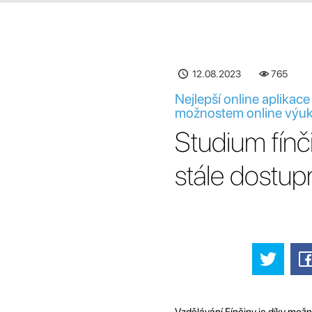
12.08.2023
765
Nejlepší online aplikace
možnostem online výuk
Studium fínč
stále dostupn
Vzdělávání Fínčiny je díky možn