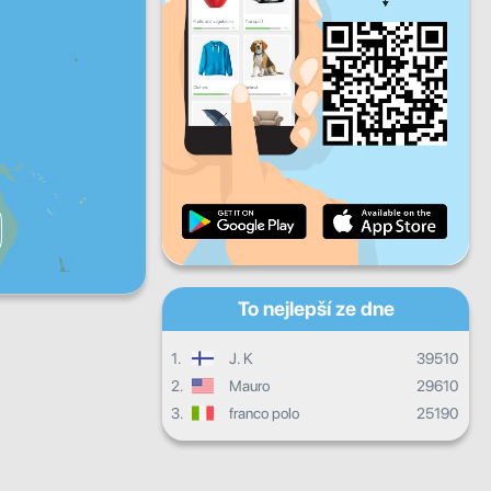
Pá
So
Ne
Denní pokrok
Měsíční pokrok
Certifikát
Celkový postup
To nejlepší ze dne
1.
J. K
39510
2.
Mauro
29610
3.
franco polo
25190