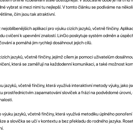
dné vybrat si mezi nimi tu nejlepší. V tomto článku se podíváme na několi
ětlíme, čím jsou tak atraktivní.
z nejoblíbenějších aplikací pro výuku cizích jazyků, včetně fínčiny. Apli
adu cvičení k upevnění znalostí. LinGo poskytuje systém odměn a úspěch
ování a pomáhá jim rychleji dosáhnout jejich cílů.
cizích jazyků, včetně fínčiny, jejímž cílem je pomoci uživatelům dosáhno
cvičení, která se zaměřují na každodenní komunikaci, a také možnost kom
u jazyků, včetně fínčiny, která využívá interaktivní metody výuky, jako js
uku prostřednictvím zapamatování slovíček a frází na podvědomé úrovni,
nalosti.
o výuku jazyků, včetně fínčiny, která využívá metodiku úplného ponoření 
áze a slovíčka se učí v kontextu a bez překladu do rodného jazyka. Rose
ní.