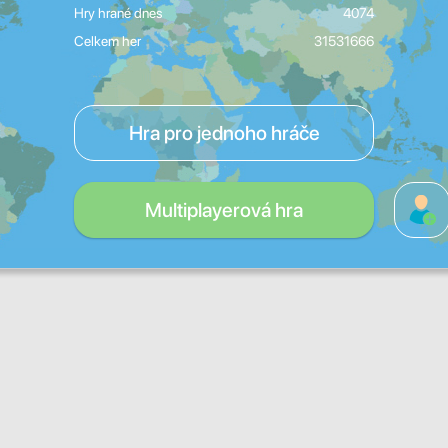
Hry hrané dnes
4074
Celkem her
31531666
Hra pro jednoho hráče
Multiplayerová hra