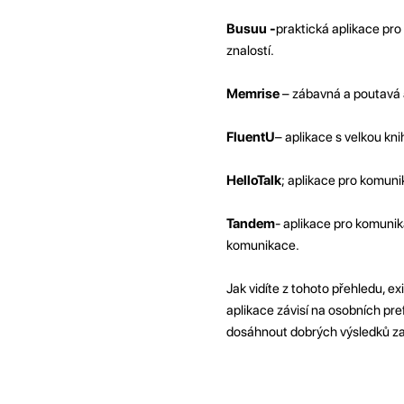
Busuu -
praktická aplikace pro 
znalostí.
Memrise
– zábavná a poutavá a
FluentU
– aplikace s velkou kni
HelloTalk
; aplikace pro komunik
Tandem
- aplikace pro komunik
komunikace.
Jak vidíte z tohoto přehledu, e
aplikace závisí na osobních pre
dosáhnout dobrých výsledků za 