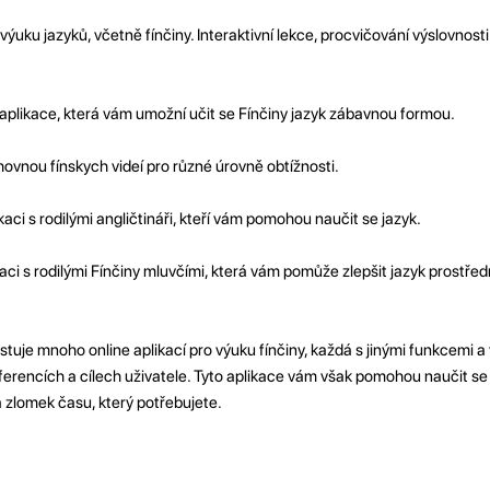
výuku jazyků, včetně fínčiny. Interaktivní lekce, procvičování výslovnosti
plikace, která vám umožní učit se Fínčiny jazyk zábavnou formou.
hovnou fínskych videí pro různé úrovně obtížnosti.
aci s rodilými angličtináři, kteří vám pomohou naučit se jazyk.
aci s rodilými Fínčiny mluvčími, která vám pomůže zlepšit jazyk prostřed
xistuje mnoho online aplikací pro výuku fínčiny, každá s jinými funkcemi 
ferencích a cílech uživatele. Tyto aplikace vám však pomohou naučit se
zlomek času, který potřebujete.