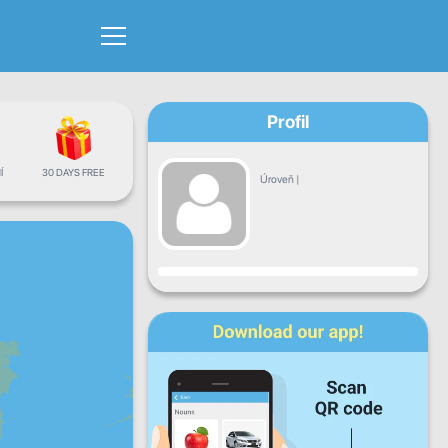
Profil
Í
30 DAYS FREE
Úroveň
|
Pokrok
Po
Út
St
Čt