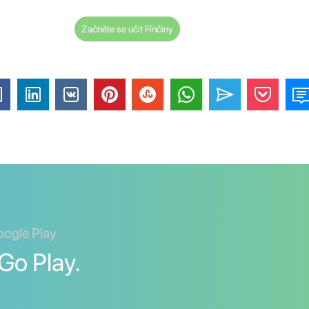
Začněte se učit Fínčiny
oogle Play
Go Play.