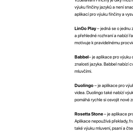
výuku fínčiny jazyků a není sna
aplikací pro výuku fínčiny a vysv
LinGo Play
– jedná se o jednu 
a přehledné rozhraní a nabízí ř
motivuje k pravidelnému procvič
Babbel
– je aplikace pro výuku 
znalosti jazyka. Babbel nabízí 
mluvčími.
Duolingo
– je aplikace pro výuk
videa. Duolingo také nabízí vý
pomáhá rychle si osvojit nové z
Rosetta Stone
– je aplikace pr
Aplikace nepoužívá překlady, fr
také výuku mluvení, psaní a čte