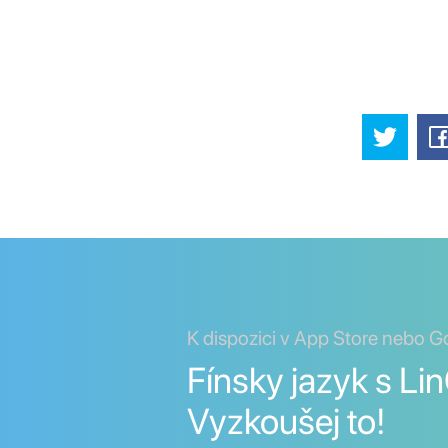
K dispozici v App Store nebo G
Fínsky jazyk s Lin
Vyzkoušej to!