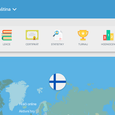
nština
LEKCE
CERTIFIKÁT
STATISTIKY
TURNAJ
HODNOCEN
Hráči online
Aktivní hry