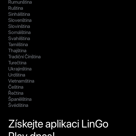
Rumunština
Ruština
Sinhálština
Slovenština
Slovinština
Somálština
Svahilština
Tamilština
Thajština
Tradiční Čínština
Turečtina
Ukrajinština
Urdština
Vietnamština
Čeština
Řečtina
Španělština
Švédština
Získejte aplikaci LinGo