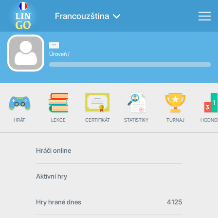
Francouzština
Úroveň
/
HRÁT
LEKCE
CERTIFIKÁT
STATISTIKY
TURNAJ
HODNO
Hráči online
Aktivní hry
Hry hrané dnes
4125