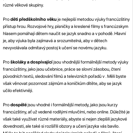
různé věkové skupiny.
Pro
děti předškolního věku
je nejlepší metodou výuky francúzštiny
přístup hrou. Rozvojové hry, písničky a kreslené filmy s francúzskym
hlasem pomáhají dětem naučit se jazyk snadno a v pohodě. Hlavní
je, aby výuka byla zajímavá a srozumitelná, aby v dětech
nevyvolávala odmítavý postoj k učení se novému jazyku.
Pro
školáky a dospívající
jsou vhodnější formálnější metody výuky
francúzštiny, jako jsou učebnice, práce se slovní zásobou, čtení
původních textů, sledování filmů a televizních pořadů v . Měli byste
však věnovat pozornost zájmům a koníčkům dítěte, aby se jazyk
učilo efektivněji.
Pro
dospělé
jsou vhodné i formálnější metody, jako jsou kurzy
francúzštiny, ať už vedené rodilými mluvčími, nebo online. Důležité je
však také využívat různé materiály, abyste si nejen zlepšili jazykové
dovednosti, ale také si rozšířili obzory a učení jazyka vás bavilo.