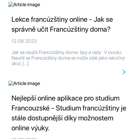
Lekce francúzštiny online - Jak se
správně učit Francúzštiny doma?
12.08.2023
Jak se naučit Francúzštiny doma: tipy a rady V úvodu:
Naučit se Francúzštiny doma se může zdát jako náročný
úkol, […]
Nejlepší online aplikace pro studium
Francouzské - Studium francúzštiny je
stále dostupnější díky možnostem
online výuky.