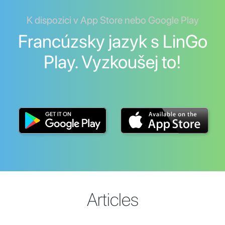
K dispozici v App Store nebo Google Play
Francúzsky jazyk s LinGo
Play. Vyzkoušej to!
Articles