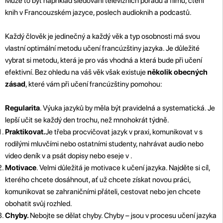
Může to být například sledování televizních pořadů a filmů, čtení
knih v Francouzském jazyce, poslech audioknih a podcastů.
Každý člověk je jedinečný a každý věk a typ osobnosti má svou
vlastní optimální metodu učení francúzštiny jazyka. Je důležité
vybrat si metodu, která je pro vás vhodná a která bude při učení
efektivní. Bez ohledu na váš věk však existuje
několik obecných
zásad
, které vám při učení francúzštiny pomohou:
Regularita
. Výuka jazyků by měla být pravidelná a systematická. Je
lepší učit se každý den trochu, než mnohokrát týdně.
Praktikovat.
Je třeba procvičovat jazyk v praxi, komunikovat v s
rodilými mluvčími nebo ostatními studenty, nahrávat audio nebo
video deník v a psát dopisy nebo eseje v .
Motivace
. Velmi důležitá je motivace k učení jazyka. Najděte si cíl,
kterého chcete dosáhnout, ať už chcete získat novou práci,
komunikovat se zahraničními přáteli, cestovat nebo jen chcete
obohatit svůj rozhled.
Chyby.
Nebojte se dělat chyby. Chyby – jsou v procesu učení jazyka