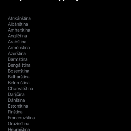
Afrikánština
Albánština
Amharština
Angličtina
Arabština
Arménština
Azerština
Barmština
Bengálština
Bosenština
Bulharština
Běloruština
Chorvatština
Daríjčina
Dánština
Estonština
Finština
Francouzština
Gruzínština
Hebrejština