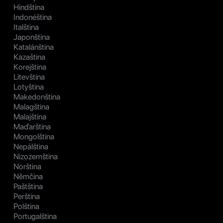
Hindština
Indonéština
Italština
Japonština
Katalánština
Kazaština
Korejština
Litevština
Lotyština
Makedonština
Malagština
Malajština
Maďarština
Mongolština
Nepálština
Nizozemština
Norština
Němčina
Paštština
Perština
Polština
Portugalština