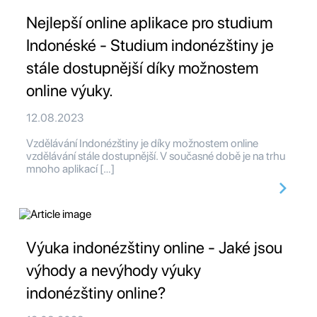
Nejlepší online aplikace pro studium
Indonéské - Studium indonézštiny je
stále dostupnější díky možnostem
online výuky.
12.08.2023
Vzdělávání Indonézštiny je díky možnostem online
vzdělávání stále dostupnější. V současné době je na trhu
mnoho aplikací […]
Výuka indonézštiny online - Jaké jsou
výhody a nevýhody výuky
indonézštiny online?