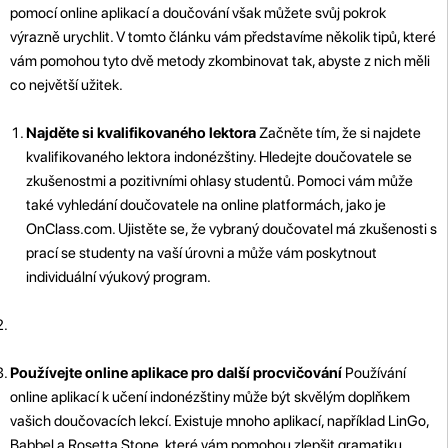
pomocí online aplikací a doučování však můžete svůj pokrok
výrazně urychlit. V tomto článku vám představíme několik tipů, které
vám pomohou tyto dvě metody zkombinovat tak, abyste z nich měli
co největší užitek.
Najděte si kvalifikovaného lektora
Začněte tím, že si najdete
kvalifikovaného lektora indonézštiny. Hledejte doučovatele se
zkušenostmi a pozitivními ohlasy studentů. Pomoci vám může
také vyhledání doučovatele na online platformách, jako je
OnClass.com. Ujistěte se, že vybraný doučovatel má zkušenosti s
prací se studenty na vaší úrovni a může vám poskytnout
individuální výukový program.
Používejte online aplikace pro další procvičování
Používání
online aplikací k učení indonézštiny může být skvělým doplňkem
vašich doučovacích lekcí. Existuje mnoho aplikací, například LinGo,
Babbel a Rosetta Stone, které vám pomohou zlepšit gramatiku,