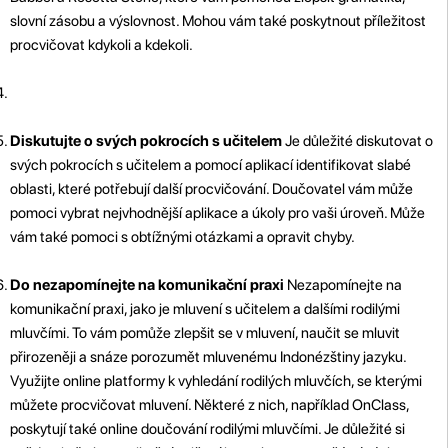
slovní zásobu a výslovnost. Mohou vám také poskytnout příležitost
procvičovat kdykoli a kdekoli.
Diskutujte o svých pokrocích s učitelem
Je důležité diskutovat o
svých pokrocích s učitelem a pomocí aplikací identifikovat slabé
oblasti, které potřebují další procvičování. Doučovatel vám může
pomoci vybrat nejvhodnější aplikace a úkoly pro vaši úroveň. Může
vám také pomoci s obtížnými otázkami a opravit chyby.
Do nezapomínejte na komunikační praxi
Nezapomínejte na
komunikační praxi, jako je mluvení s učitelem a dalšími rodilými
mluvčími. To vám pomůže zlepšit se v mluvení, naučit se mluvit
přirozeněji a snáze porozumět mluvenému Indonézštiny jazyku.
Využijte online platformy k vyhledání rodilých mluvčích, se kterými
můžete procvičovat mluvení. Některé z nich, například OnClass,
poskytují také online doučování rodilými mluvčími. Je důležité si