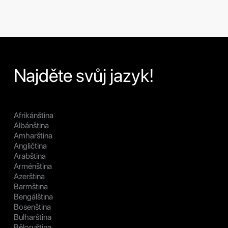
Najděte svůj jazyk!
Afrikánština
Albánština
Amharština
Angličtina
Arabština
Arménština
Azerština
Barmština
Bengálština
Bosenština
Bulharština
Běloruština