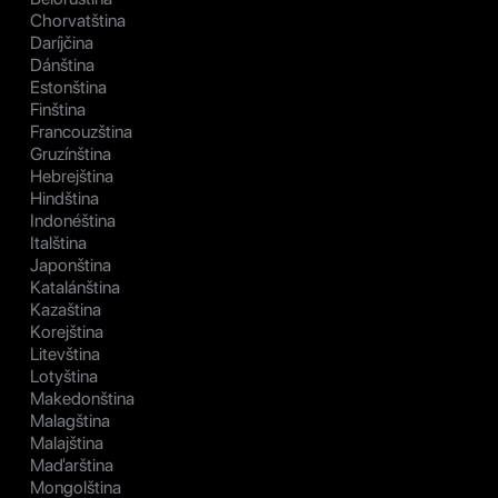
Chorvatština
Daríjčina
Dánština
Estonština
Finština
Francouzština
Gruzínština
Hebrejština
Hindština
Indonéština
Italština
Japonština
Katalánština
Kazaština
Korejština
Litevština
Lotyština
Makedonština
Malagština
Malajština
Maďarština
Mongolština