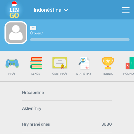
Indonéština
Úroveň
/
HRÁT
LEKCE
CERTIFIKÁT
STATISTIKY
TURNAJ
HODNO
Hráči online
Aktivní hry
Hry hrané dnes
3680