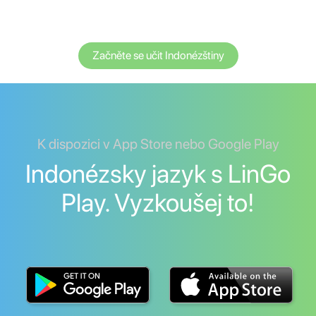
Začněte se učit Indonézštiny
K dispozici v App Store nebo Google Play
Indonézsky jazyk s LinGo
Play. Vyzkoušej to!