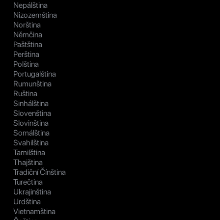
Nepálština
Nizozemština
Norština
Němčina
Paštština
Perština
Polština
Portugalština
Rumunština
Ruština
Sinhálština
Slovenština
Slovinština
Somálština
Svahilština
Tamilština
Thajština
Tradiční Čínština
Turečtina
Ukrajinština
Urdština
Vietnamština