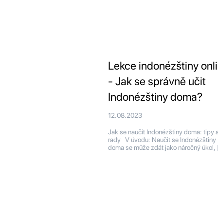
Lekce indonézštiny onl
- Jak se správně učit
Indonézštiny doma?
12.08.2023
Jak se naučit Indonézštiny doma: tipy 
rady V úvodu: Naučit se Indonézštiny
doma se může zdát jako náročný úkol, 