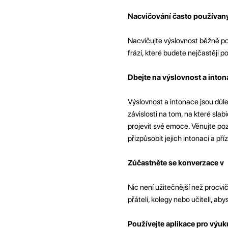
Nacvičování často používaný
Nacvičujte výslovnost běžně po
frází, které budete nejčastěji p
Dbejte na výslovnost a inton
Výslovnost a intonace jsou důl
závislosti na tom, na které sla
projevit své emoce. Věnujte pozo
přizpůsobit jejich intonaci a pří
Zúčastněte se konverzace v
Nic není užitečnější než procvi
přáteli, kolegy nebo učiteli, aby
Používejte aplikace pro výuk