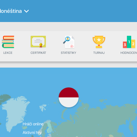
donéština
LEKCE
CERTIFIKÁT
STATISTIKY
TURNAJ
HODNOCEN
Hráči online
Aktivní hry