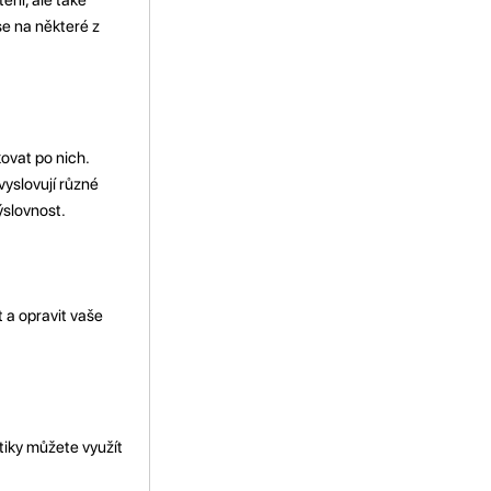
se na některé z
kovat po nich.
vyslovují různé
ýslovnost.
 a opravit vaše
tiky můžete využít