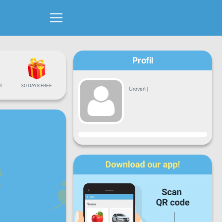
Profil
Í
30 DAYS FREE
Úroveň
|
Pokrok
Po
Út
St
Čt