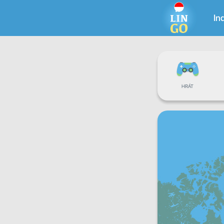
In
HRÁT