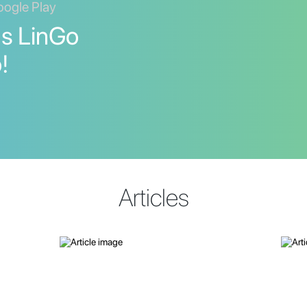
oogle Play
 s LinGo
!
Articles