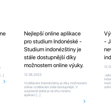
ine
Nejlepší online aplikace
Vý
pro studium Indonéské -
- 
Studium indonézštiny je
ne
stále dostupnější díky
in
možnostem online výuky.
12.
a
12.08.2023
[…]
Jaké
indo
Vzdělávání Indonézštiny je díky možnostem
možn
online vzdělávání stále dostupnější. V
onlin
současné době je na trhu mnoho
aplikací […]