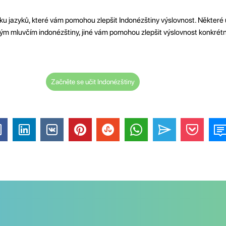
uku jazyků, které vám pomohou zlepšit Indonézštiny výslovnost. Některé
ilým mluvčím indonézštiny, jiné vám pomohou zlepšit výslovnost konkrét
Začněte se učit Indonézštiny