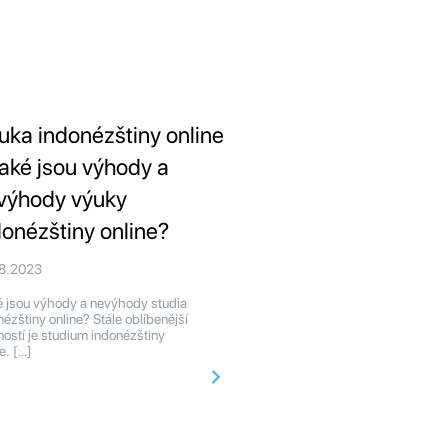
uka indonézštiny online
Jaké jsou výhody a
výhody výuky
donézštiny online?
08.2023
 jsou výhody a nevýhody studia
nézštiny online? Stále oblíbenější
ostí je studium indonézštiny
e. […]