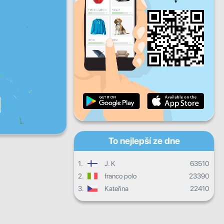
Pá
So
Ne
Denní pokrok
Měsíční pokrok
Certifikát
Celkový postup
To nejlepší ze dne
1.
J. K
63510
2.
franco polo
23390
3.
Kateřina
22410