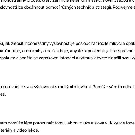
slovnosti lze dosáhnout pomocí různých technik a strategií. Podívejme 
, jak zlepšit Indonézštiny výslovnost, je poslouchat rodilé mluvčí a opa
 YouTube, audioknihy a další zdroje, abyste si poslechli, jak se správně 
 opakujte a snažte se zopakovat intonaci a rytmus, abyste zlepšili svou v
u porovnejte svou výslovnost s rodilými mluvčími. Pomůže vám to odhalit
sti.
vám pomůže lépe porozumět tomu, jak zní zvuky a slova v . K výuce fone
eriály a video lekce.