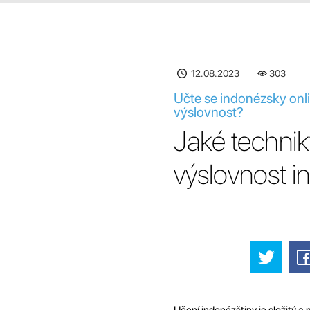
12.08.2023
303
Učte se indonézsky onl
výslovnost?
Jaké technik
výslovnost i
Učení indonézštiny je složitý a