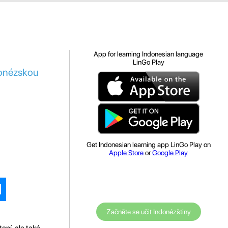
App for learning Indonesian language
LinGo Play
donézskou
Get Indonesian learning app LinGo Play on
Apple Store
or
Google Play
Začněte se učit Indonézštiny
ení, ale také