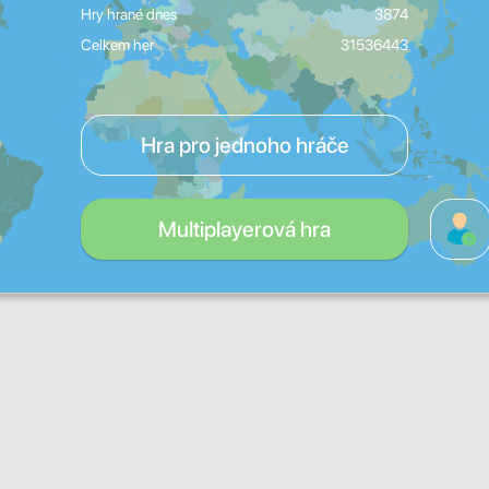
Hry hrané dnes
3874
Celkem her
31536443
Hra pro jednoho hráče
Multiplayerová hra