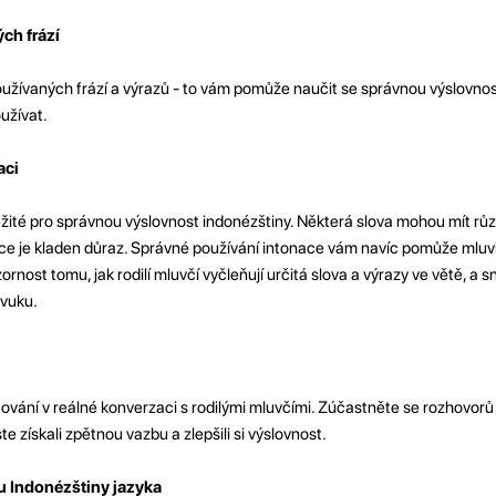
ch frází
užívaných frází a výrazů - to vám pomůže naučit se správnou výslovnost
oužívat.
aci
ežité pro správnou výslovnost indonézštiny. Některá slova mohou mít rů
bice je kladen důraz. Správné používání intonace vám navíc pomůže mluv
rnost tomu, jak rodilí mluvčí vyčleňují určitá slova a výrazy ve větě, a s
zvuku.
čování v reálné konverzaci s rodilými mluvčími. Zúčastněte se rozhovorů
ste získali zpětnou vazbu a zlepšili si výslovnost.
u Indonézštiny jazyka