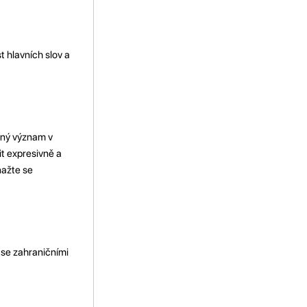
 hlavních slov a
zný význam v
it expresivně a
nažte se
 se zahraničními