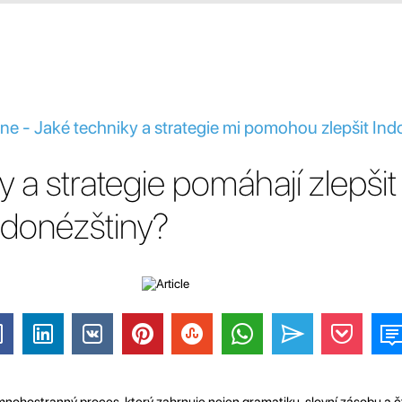
ine - Jaké techniky a strategie mi pomohou zlepšit In
y a strategie pomáhají zlepšit
ndonézštiny?
 mnohostranný proces, který zahrnuje nejen gramatiku, slovní zásobu a čt