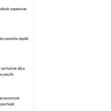
olikrát zopakovat.
 vám pomůže zlepšit
 vychutnat děj a
mu použit.
vat pozornost
 pochopit