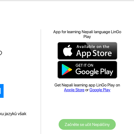
App for learning Nepali language LinGo
Play
?
Get Nepali learning app LinGo Play on
Apple Store
or
Google Play
ku jazyků však
Začněte se učit Nepálčiny