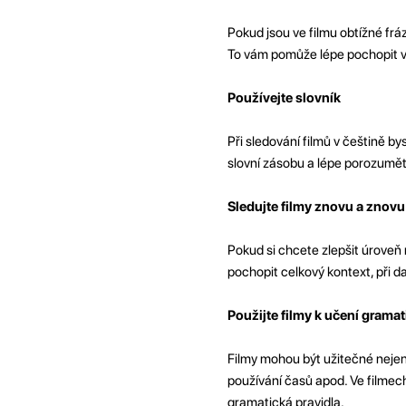
Pokud jsou ve filmu obtížné frá
To vám pomůže lépe pochopit v
Používejte slovník
Při sledování filmů v češtině b
slovní zásobu a lépe porozumět
Sledujte filmy znovu a znovu
Pokud si chcete zlepšit úroveň 
pochopit celkový kontext, při d
Použijte filmy k učení gramat
Filmy mohou být užitečné nejen 
používání časů apod. Ve filmec
gramatická pravidla.