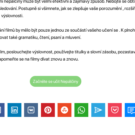
ení nepálčiny může být velmi efektivní a zajímavý způsob. Nebojte se obtíž
ledování. Postupně si všimnete, jak se zlepšuje vaše porozumění , rozšiř
výslovnosti.
ní filmů by mělo být pouze jednou ze součástí vašeho učení se . K pl
ovat také gramatiku, čtení, psaní a mluvení.
lm, poslouchejte výslovnost, používejte titulky a slovní zásobu, pozastavt
zapomeňte se na filmy dívat znovu a znovu.
Začněte se učit Nepálčiny