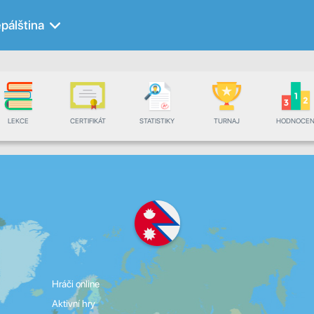
pálština
LEKCE
CERTIFIKÁT
STATISTIKY
TURNAJ
HODNOCEN
Hráči online
Aktivní hry