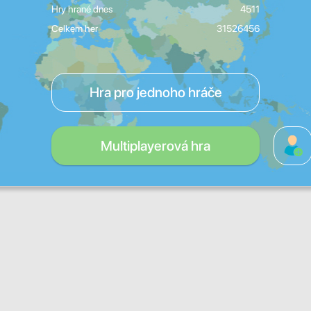
Hry hrané dnes
4511
Celkem her
31526456
Hra pro jednoho hráče
Multiplayerová hra