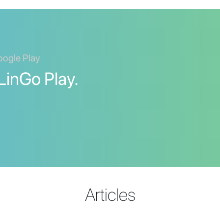
oogle Play
LinGo Play.
Articles