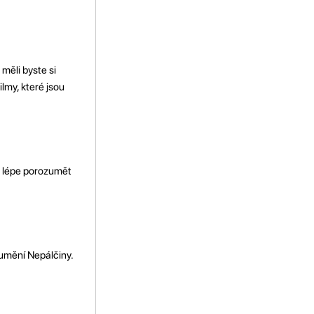
 měli byste si
lmy, které jsou
e lépe porozumět
zumění Nepálčiny.