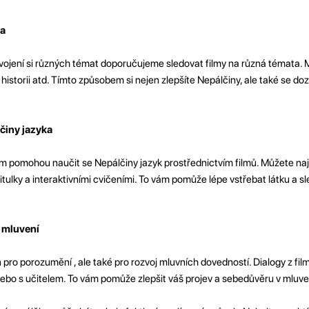
ta
svojení si různých témat doporučujeme sledovat filmy na různá témata. 
, historii atd. Tímto způsobem si nejen zlepšíte Nepálčiny, ale také se do
lčiny jazyka
ám pomohou naučit se Nepálčiny jazyk prostřednictvím filmů. Můžete nají
s titulky a interaktivními cvičeními. To vám pomůže lépe vstřebat látku a s
í mluvení
pro porozumění , ale také pro rozvoj mluvních dovedností. Dialogy z fil
nebo s učitelem. To vám pomůže zlepšit váš projev a sebedůvěru v mluve