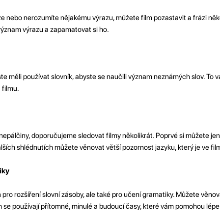
ze nebo nerozumíte nějakému výrazu, můžete film pozastavit a frázi něk
ýznam výrazu a zapamatovat si ho.
yste měli používat slovník, abyste se naučili význam neznámých slov. To
 filmu.
nepálčiny, doporučujeme sledovat filmy několikrát. Poprvé si můžete jen
alších shlédnutích můžete věnovat větší pozornost jazyku, který je ve fil
iky
pro rozšíření slovní zásoby, ale také pro učení gramatiky. Můžete věno
h se používají přítomné, minulé a budoucí časy, které vám pomohou lépe