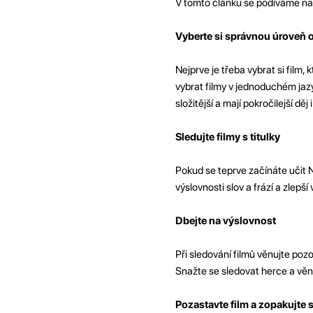
V tomto článku se podíváme na n
Vyberte si správnou úroveň o
Nejprve je třeba vybrat si film,
vybrat filmy v jednoduchém jazyc
složitější a mají pokročilejší děj i
Sledujte filmy s titulky
Pokud se teprve začínáte učit 
výslovnosti slov a frází a zlepší
Dbejte na výslovnost
Při sledování filmů věnujte poz
Snažte se sledovat herce a věn
Pozastavte film a zopakujte s