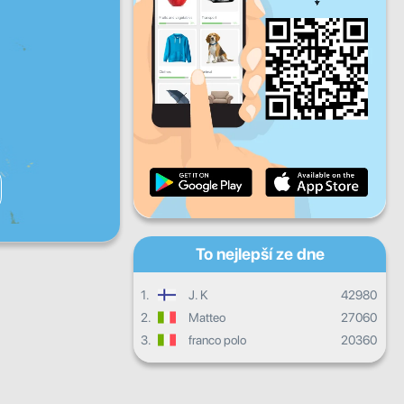
Pá
So
Ne
Denní pokrok
Měsíční pokrok
Certifikát
Celkový postup
To nejlepší ze dne
1.
J. K
42980
2.
Matteo
27060
3.
franco polo
20360