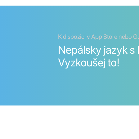
K dispozici v App Store nebo G
Nepálsky jazyk s 
Vyzkoušej to!