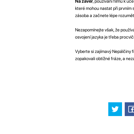
Na závěr
, používání filmů k uč
které mohou nastat při prvním s
zásoba a začnete lépe rozumět 
Nezapomínejte však, že používá
osvojení jazyka je třeba procvič
Vyberte si zajímavý Nepálčiny fi
zopakovali obtížné fráze, a ne