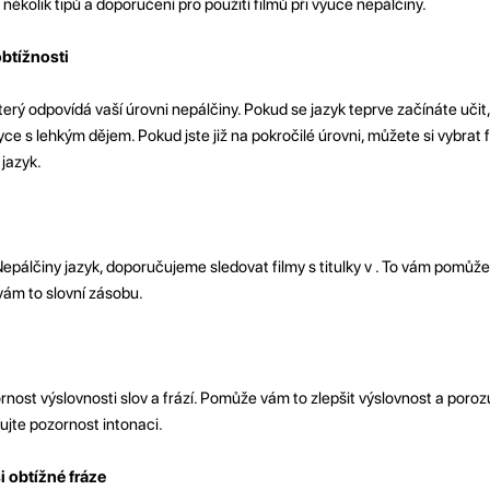
ěkolik tipů a doporučení pro použití filmů při výuce nepálčiny.
btížnosti
 který odpovídá vaší úrovni nepálčiny. Pokud se jazyk teprve začínáte učit,
e s lehkým dějem. Pokud jste již na pokročilé úrovni, můžete si vybrat fi
 jazyk.
Nepálčiny jazyk, doporučujeme sledovat filmy s titulky v . To vám pomůž
 vám to slovní zásobu.
ornost výslovnosti slov a frází. Pomůže vám to zlepšit výslovnost a poro
ujte pozornost intonaci.
i obtížné fráze