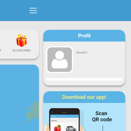
Profil
Í
30 DAYS FREE
Úroveň
|
Pokrok
Po
Út
St
Čt