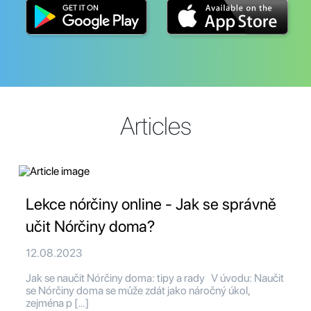
Articles
Lekce nórčiny online - Jak se správně
učit Nórčiny doma?
12.08.2023
Jak se naučit Nórčiny doma: tipy a rady V úvodu: Naučit
se Nórčiny doma se může zdát jako náročný úkol,
zejména p […]