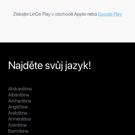
Získejte LinGo Play v obchodě Apple nebo
Google Play
Najděte svůj jazyk!
Afrikánština
Albánština
Amharština
Angličtina
Arabština
Arménština
Azerština
Barmština