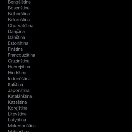
Bengálština
Bosenština
Bulharština
Běloruština
Chorvatština
Daríjčina
Dánština
Estonština
Finština
Francouzština
Gruzínština
Hebrejština
Hindština
Indonéština
Italština
Japonština
Katalánština
Kazaština
Korejština
Litevština
Lotyština
Makedonština
Malagština