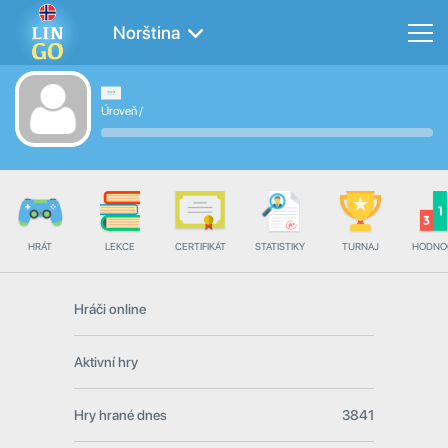
Norština
Úroveň
/
HRÁT
LEKCE
CERTIFIKÁT
STATISTIKY
TURNAJ
HODNO
Hráči online
Aktivní hry
Hry hrané dnes
3841