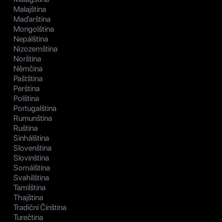
Malajština
Maďarština
Mongolština
Nepálština
Nizozemština
Norština
Němčina
Paštština
Perština
Polština
Portugalština
Rumunština
Ruština
Sinhálština
Slovenština
Slovinština
Somálština
Svahilština
Tamilština
Thajština
Tradiční Čínština
Turečtina