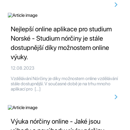
Nejlepší online aplikace pro studium
Norské - Studium nórčiny je stále
dostupnější díky možnostem online
výuky.
12.08.2023
Vzdělávání Nórčiny je díky možnostem online vzdělávání
stále dostupnější. V současné době je na trhu mnoho
aplikací pro […]
Výuka nórčiny online - Jaké jsou