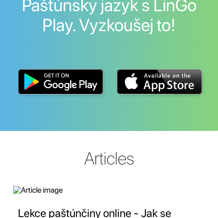
Paštúnsky jazyk s LinGo
Play. Vyzkoušej to!
Articles
Lekce paštúnčiny online - Jak se