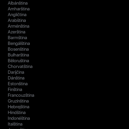
Albánština
Amharština
Angličtina
Arabština
Arménština
Azerština
Barmština
Bengálština
Bosenština
Bulharština
Běloruština
Chorvatština
Daríjčina
Dánština
Estonština
Finština
Francouzština
Gruzínština
Hebrejština
Hindština
Indonéština
Italština