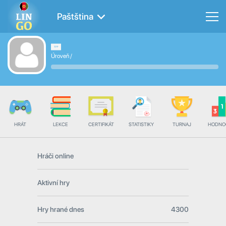
Paštština
Úroveň
/
HRÁT
LEKCE
CERTIFIKÁT
STATISTIKY
TURNAJ
HODNO
Hráči online
Aktivní hry
Hry hrané dnes
4300