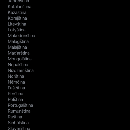
Japonština
Katalánština
Kazaština
Korejština
Litevština
Lotyština
Makedonština
Malagština
Malajština
Maďarština
Mongolština
Nepálština
Nizozemština
Norština
Němčina
Paštština
Perština
Polština
Portugalština
Rumunština
Ruština
Sinhálština
Slovenština