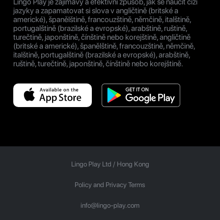
Lingo Play je zajímavý a efektivní způsob, jak se naučit cizí
jazyky a zapamatovat si slova v angličtině (britské a
americké), španělštině, francouzštině, němčině, italštině,
portugalštině (brazilské a evropské), arabštině, ruštině,
turečtině, japonštině, čínštině nebo korejštině, angličtině
(britské a americké), španělštině, francouzštině, němčině,
italštině, portugalštině (brazilské a evropské), arabštině,
ruštině, turečtině, japonštině, čínštině nebo korejštině.
Lingo Play Ltd /
Hong Kong
Policy and Privacy Terms
info@lingo-play.com