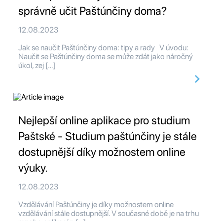
správně učit Paštúnčiny doma?
12.08.2023
Jak se naučit Paštúnčiny doma: tipy a rady V úvodu:
Naučit se Paštúnčiny doma se může zdát jako náročný
úkol, zej […]
Nejlepší online aplikace pro studium
Paštské - Studium paštúnčiny je stále
dostupnější díky možnostem online
výuky.
12.08.2023
Vzdělávání Paštúnčiny je díky možnostem online
vzdělávání stále dostupnější. V současné době je na trhu