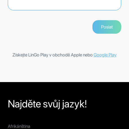
Získejte LinGo Play v obchodě Apple nebo
Google Play
Najděte svůj jazyk!
Afrikánština