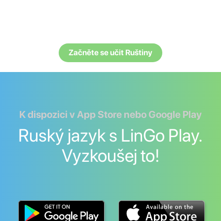
Začněte se učit Ruštiny
K dispozici v App Store nebo Google Play
Ruský jazyk s LinGo Play.
Vyzkoušej to!