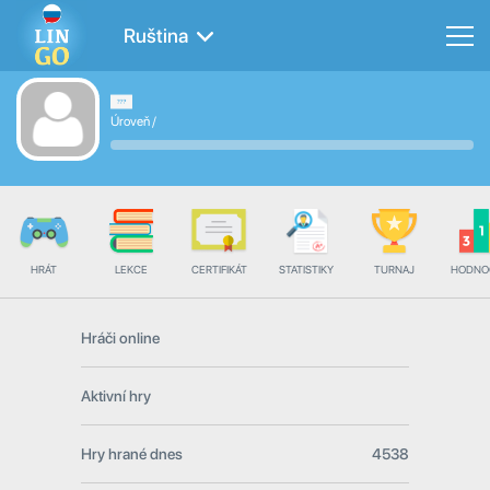
Ruština
Úroveň
/
HRÁT
LEKCE
CERTIFIKÁT
STATISTIKY
TURNAJ
HODNO
Hráči online
Aktivní hry
Hry hrané dnes
4538