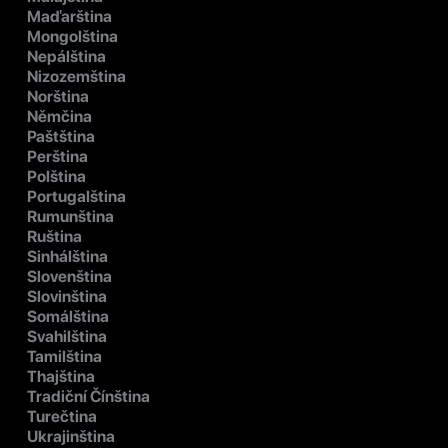
Maďarština
Mongolština
Nepálština
Nizozemština
Norština
Němčina
Paštština
Perština
Polština
Portugalština
Rumunština
Ruština
Sinhálština
Slovenština
Slovinština
Somálština
Svahilština
Tamilština
Thajština
Tradiční Čínština
Turečtina
Ukrajinština