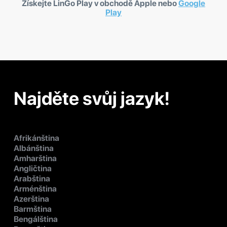
Získejte LinGo Play v obchodě Apple nebo
Google
Play
Najděte svůj jazyk!
Afrikánština
Albánština
Amharština
Angličtina
Arabština
Arménština
Azerština
Barmština
Bengálština