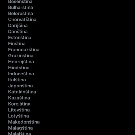
Bosenština
Bulharština
Běloruština
Chorvatština
Daríjčina
Dánština
Estonština
Finština
Francouzština
Gruzínština
Hebrejština
Hindština
Indonéština
Italština
Japonština
Katalánština
Kazaština
Korejština
Litevština
Lotyština
Makedonština
Malagština
Malajština