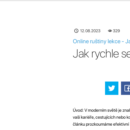
12.08.2023
330
Online ruštiny lekce - J
Jak rychle s
Úvod: V moderním světě je znal
vaší kariéře, cestujících nebo k
článku prozkoumáme efektivní me