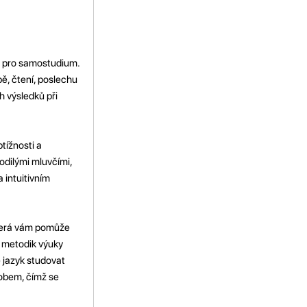
jů pro samostudium.
bě, čtení, poslechu
 výsledků při
tížnosti a
rodilými mluvčími,
 intuitivním
která vám pomůže
h metodik výuky
 jazyk studovat
sobem, čímž se