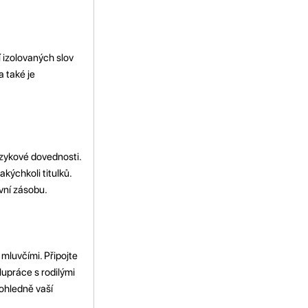
 izolovaných slov
 také je
jazykové dovednosti.
kýchkoli titulků.
vní zásobu.
mluvčími. Připojte
upráce s rodilými
ohledně vaší