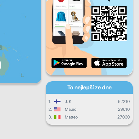
Pá
So
Ne
Denní pokrok
Měsíční pokrok
Certifikát
Celkový postup
To nejlepší ze dne
1.
J. K
52210
2.
Mauro
29610
3.
Matteo
27060