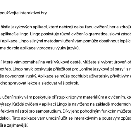
oužívejte interaktivní hry
 škála jazykových aplikací, které nabízejí celou řadu cvičení, her a zdro
plikací je lingo. Lingo poskytuje různá cvičení o gramatice, slovní záso
 aplikace Lingo s jinými metodami učení vám pomůže dosáhnout lepších
íme do role aplikace v procesu výuky jazyků.
cí, které vám pomáhají na vaší výukové cestě. Můžete si vybrat úroveň ob
otřeb. Lingo navíc poskytuje příležitost pro „online jazykové zápasy“ s 
e dovednosti ruský. Aplikace se může pochlubit uživatelsky přívětivým a
dno spravovat lekce a sledovat váš pokrok.
su učení rusky vám poskytuje přístup k různým materiálům a cvičením, 
výrazy. Každé cvičení v aplikaci Lingo je navrženo na základě moderníc
ě efektivní nástroj pro samostudium. Díky jeho pohodlným funkcím můžete
kdekoli. Tato aplikace vám umožní učit se interaktivním a poutavým způ
í a zajímavější.