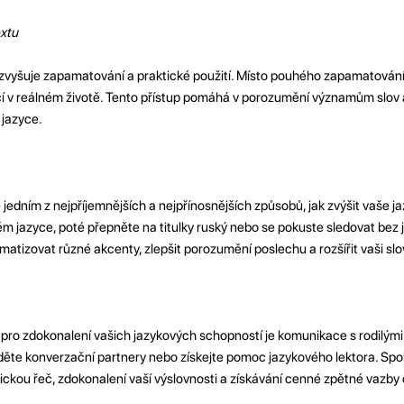
extu
u zvyšuje zapamatování a praktické použití. Místo pouhého zapamatování
ací v reálném životě. Tento přístup pomáhá v porozumění významům slov a
jazyce.
je jedním z nejpříjemnějších a nejpřínosnějších způsobů, jak zvýšit vaše 
m jazyce, poté přepněte na titulky ruský nebo se pokuste sledovat bez ja
atizovat různé akcenty, zlepšit porozumění poslechu a rozšířit vaši slo
pro zdokonalení vašich jazykových schopností je komunikace s rodilými 
ěte konverzační partnery nebo získejte pomoc jazykového lektora. Spol
ckou řeč, zdokonalení vaší výslovnosti a získávání cenné zpětné vazby 