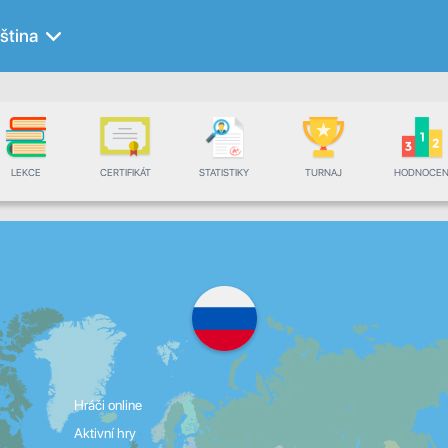
ština
LEKCE
CERTIFIKÁT
STATISTIKY
TURNAJ
HODNOCEN
Hráči online
Aktivní hry