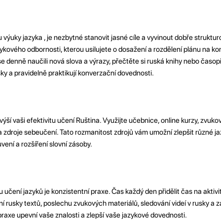
 výuky jazyka , je nezbytné stanovit jasné cíle a vyvinout dobře struktur
kového odbornosti, kterou usilujete o dosažení a rozdělení plánu na kon
se denně naučili nová slova a výrazy, přečtěte si ruská knihy nebo časop
ky a pravidelně praktikují konverzační dovednosti.
výší vaši efektivitu učení Ruština. Využijte učebnice, online kurzy, zvuko
e a zdroje sebeučení. Tato rozmanitost zdrojů vám umožní zlepšit různé j
uvení a rozšíření slovní zásoby.
 učení jazyků je konzistentní praxe. Čas každý den přidělit čas na aktiv
í rusky textů, poslechu zvukových materiálů, sledování videí v rusky a z
raxe upevní vaše znalosti a zlepší vaše jazykové dovednosti.