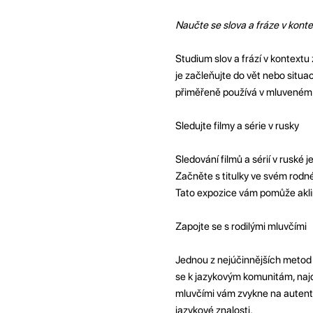
Naučte se slova a fráze v kont
Studium slov a frází v kontext
je začleňujte do vět nebo situ
přiměřeně používá v mluveném 
Sledujte filmy a série v rusky
Sledování filmů a sérií v ruské 
Začněte s titulky ve svém rodné
Tato expozice vám pomůže aklim
Zapojte se s rodilými mluvčími
Jednou z nejúčinnějších metod 
se k jazykovým komunitám, najd
mluvčími vám zvykne na autenti
jazykové znalosti.