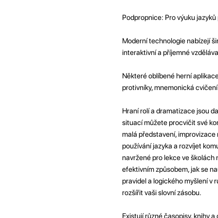
Podpropnice: Pro výuku jazyků p
Moderní technologie nabízejí ši
interaktivní a příjemné vzděláv
Některé oblíbené herní aplikace,
protivníky, mnemonická cvičen
Hraní rolí a dramatizace jsou 
situací můžete procvičit své 
malá představení, improvizace 
používání jazyka a rozvíjet kom
navržené pro lekce ve školách 
efektivním způsobem, jak se nau
pravidel a logického myšlení v 
rozšířit vaši slovní zásobu.
Existují různé časopisy, knihy a