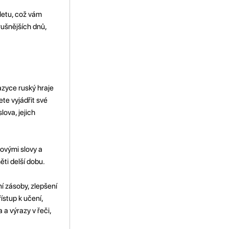
letu, což vám
rušnějších dnů,
azyce ruský hraje
ete vyjádřit své
ova, jejich
novými slovy a
ěti delší dobu.
ní zásoby, zlepšení
ístup k učení,
a výrazy v řeči,