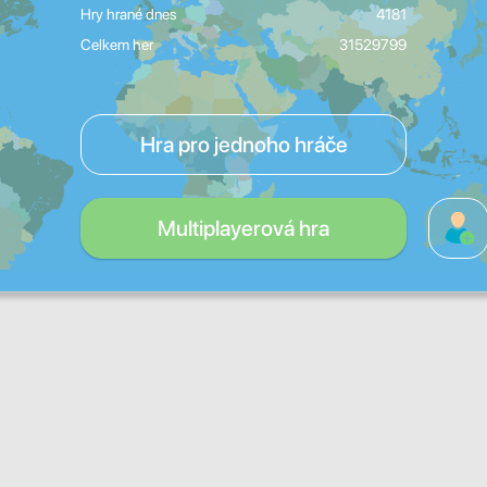
Hry hrané dnes
4181
Celkem her
31529799
Hra pro jednoho hráče
Multiplayerová hra