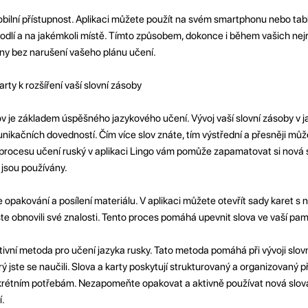
mobilní přístupnost. Aplikaci můžete použít na svém smartphonu nebo tab
odlí a na jakémkoli místě. Tímto způsobem, dokonce i během vašich nej
iny bez narušení vašeho plánu učení.
rty k rozšíření vaší slovní zásoby
v je základem úspěšného jazykového učení. Vývoj vaší slovní zásoby v j
unikačních dovedností. Čím více slov znáte, tím výstřední a přesněji můž
v procesu učení ruský v aplikaci Lingo vám pomůže zapamatovat si nová sl
 jsou používány.
 opakování a posílení materiálu. V aplikaci můžete otevřít sady karet s 
ste obnovili své znalosti. Tento proces pomáhá upevnit slova ve vaší pam
fektivní metoda pro učení jazyka rusky. Tato metoda pomáhá při vývoji slov
rý jste se naučili. Slova a karty poskytují strukturovaný a organizovaný př
nkrétním potřebám. Nezapomeňte opakovat a aktivně používat nová slova 
í.