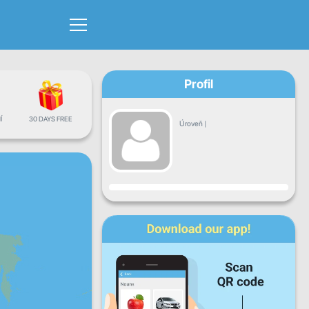
Profil
Í
30 DAYS FREE
Úroveň
|
Pokrok
Po
Út
St
Čt