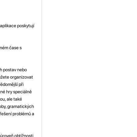
aplikace poskytují
álném čase s
ch postav nebo
ůžete organizovat
ědomější při
zné hry speciálně
ou, ale také
soby, gramatických
a řešení problémů a
t úroveň obtížnosti