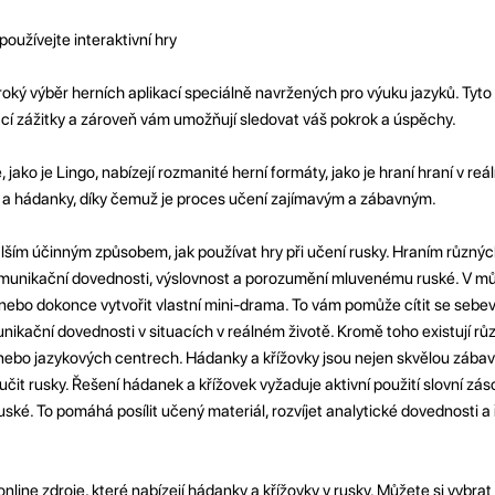
oužívejte interaktivní hry
roký výběr herních aplikací speciálně navržených pro výuku jazyků. Tyto 
ací zážitky a zároveň vám umožňují sledovat váš pokrok a úspěchy.
 jako je Lingo, nabízejí rozmanité herní formáty, jako je hraní hraní v re
í a hádanky, díky čemuž je proces učení zajímavým a zábavným.
dalším účinným způsobem, jak používat hry při učení rusky. Hraním různý
komunikační dovednosti, výslovnost a porozumění mluvenému ruské. V m
nebo dokonce vytvořit vlastní mini-drama. To vám pomůže cítit se sebev
unikační dovednosti v situacích v reálném životě. Kromě toho existují rů
nebo jazykových centrech. Hádanky a křížovky jsou nejen skvělou zábav
čit rusky. Řešení hádanek a křížovek vyžaduje aktivní použití slovní zá
ruské. To pomáhá posílit učený materiál, rozvíjet analytické dovednosti 
 online zdroje, které nabízejí hádanky a křížovky v rusky. Můžete si vybra