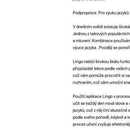
Podpropnice: Pro výuku jazyků p
V dnešním světě existuje široká
Jednou z takových populárních a
a mluvení. Kombinace používání
výuce jazyka . Později se ponoř
Lingo nabízí širokou škálu funk
přizpůsobit lekce podle vašich p
což vám pomůže procvičit si vaš
rozhraním, což vám umožní sna
Použití aplikace Lingo v proce
učit se každý den nová slova a 
jazyků, což z něj činí skutečn
podle svého pohodlí, kdykoli a 
proces učení zvyšuje efektivnějš