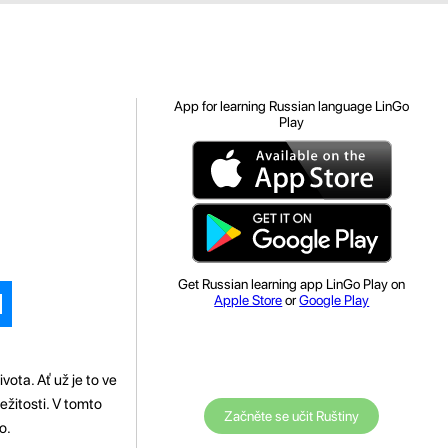
App for learning Russian language LinGo
Play
Get Russian learning app LinGo Play on
Apple Store
or
Google Play
ota. Ať už je to ve
ežitosti. V tomto
Začněte se učit Ruštiny
o.