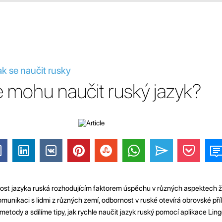
ak se naučit rusky
e mohu naučit ruský jazyk?
ost jazyka ruská rozhodujícím faktorem úspěchu v různých aspektech živ
omunikaci s lidmi z různých zemí, odbornost v ruské otevírá obrovské příl
tody a sdílíme tipy, jak rychle naučit jazyk ruský pomocí aplikace Ling