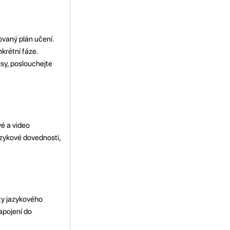
ovaný plán učení.
krétní fáze.
isy, poslouchejte
vé a video
azykové dovednosti,
ity jazykového
apojení do