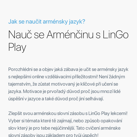
Jak se naučit arménsky jazyk?
Nauč se Arménčinu s LinGo
Play
Porozhlédni se a objev jaká zábava je učit se arménsky jazyk
s nejlepšími online vzdělávacími příležitostmi! Není žádným
tajemstvím, že zůstat motivovaný je klíčové při učení se
jazyka. Motivace je prvořadý důvod proč jsou mnozí lidé
úspěšní v jazyce a také důvod proč jiní selhávají.
Zlepšit svou arménskou slovní zásobu s LinGo Play lekcemi!
Vyber si témata které tě zajímají, nebo způsob opakování
slov který je pro tebe nejúčinnější. Tato cvičení arménske
slovní zásoby jsou základem pro tvůj úspěch!