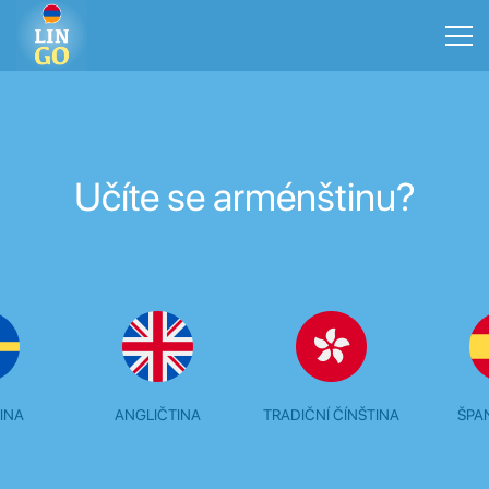
Učíte se arménštinu?
INA
ANGLIČTINA
TRADIČNÍ ČÍNŠTINA
ŠPA