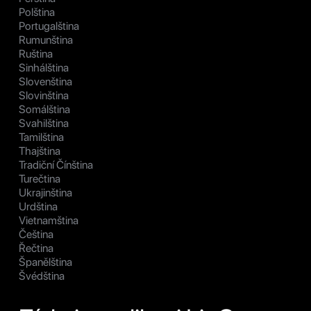
Polština
Portugalština
Rumunština
Ruština
Sinhálština
Slovenština
Slovinština
Somálština
Svahilština
Tamilština
Thajština
Tradiční Čínština
Turečtina
Ukrajinština
Urdština
Vietnamština
Čeština
Řečtina
Španělština
Švédština