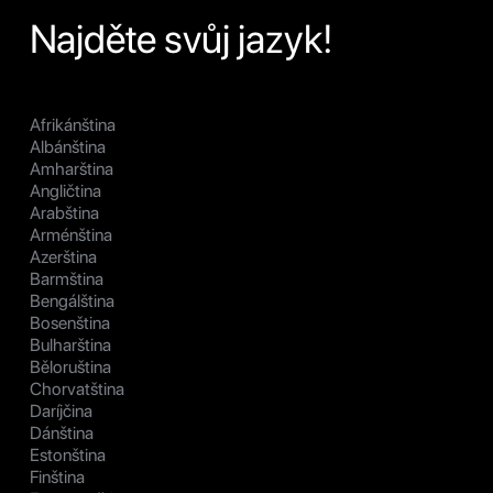
Najděte svůj jazyk!
Afrikánština
Albánština
Amharština
Angličtina
Arabština
Arménština
Azerština
Barmština
Bengálština
Bosenština
Bulharština
Běloruština
Chorvatština
Daríjčina
Dánština
Estonština
Finština