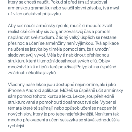
který se chceš naučit. Pokud si před tím už studoval
arménskou gramatiku nebo se učil slovní zásobu, tvá mysl
už ví co očekávat při jazyku.
Aby ses naučil arménsky rychle, musíš si moudře zvolit
realistické cíle aby sis zorganizoval svůj čas a pomohl
naplánovat své studium. Žádný velký úspěch se nestane
přes noc a učení se arménčiny není výjimkou. Tvá aplikace
na učení se jazyka by ti měla pomoci tím, že ti umožní
sledovat svůj vývoj. Měla by ti nabídnout přehlednou
strukturu která ti umožní dosáhnout svých cílů. Objev
množství triků a tipů které používají Polygloti na úspěšné
zvládnutí několika jazyků.
Všechny naše lekce jsou dostupné nejen online, ale i jako
iPhone a Android aplikace. Můžeš se úspěšně učit arménsky
sám pomocí tohoto kurzu a lekcí. Lekce jsou přehledně
strukturované a pomohou ti dosáhnout tvé cíle. Vyber si
témata které tě zajímají, nebo způsob učení se nazpaměť
nových slov, který je pro tebe nejefektivnější. Není tam tak
mnoho překvapení a učení se jazyka se stává jednodušší a
rychlejší.