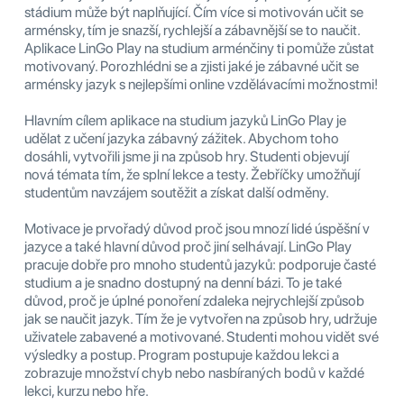
stádium může být naplňující. Čím více si motivován učit se
arménsky, tím je snazší, rychlejší a zábavnější se to naučit.
Aplikace LinGo Play na studium arménčiny ti pomůže zůstat
motivovaný. Porozhlédni se a zjisti jaké je zábavné učit se
arménsky jazyk s nejlepšími online vzdělávacími možnostmi!
Hlavním cílem aplikace na studium jazyků LinGo Play je
udělat z učení jazyka zábavný zážitek. Abychom toho
dosáhli, vytvořili jsme ji na způsob hry. Studenti objevují
nová témata tím, že splní lekce a testy. Žebříčky umožňují
studentům navzájem soutěžit a získat další odměny.
Motivace je prvořadý důvod proč jsou mnozí lidé úspěšní v
jazyce a také hlavní důvod proč jiní selhávají. LinGo Play
pracuje dobře pro mnoho studentů jazyků: podporuje časté
studium a je snadno dostupný na denní bázi. To je také
důvod, proč je úplné ponoření zdaleka nejrychlejší způsob
jak se naučit jazyk. Tím že je vytvořen na způsob hry, udržuje
uživatele zabavené a motivované. Studenti mohou vidět své
výsledky a postup. Program postupuje každou lekci a
zobrazuje množství chyb nebo nasbíraných bodů v každé
lekci, kurzu nebo hře.