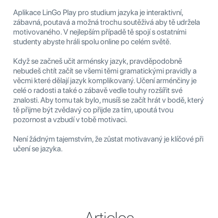
Aplikace LinGo Play pro studium jazyka je interaktivní,
zábavná, poutavá a možná trochu soutěživá aby tě udržela
motivovaného. V nejlepším případě tě spojí s ostatními
studenty abyste hráli spolu online po celém světě.
Když se začneš učit arménsky jazyk, pravděpodobně
nebudeš chtít začít se všemi těmi gramatickými pravidly a
věcmi které dělají jazyk komplikovaný. Učení arménčiny je
celé o radosti a také o zábavě vedle touhy rozšířit své
znalosti. Aby tomu tak bylo, musíš se začít hrát v bodě, který
tě přijme být zvědavý co přijde za tím, upoutá tvou
pozornost a vzbudí v tobě motivaci.
Není žádným tajemstvím, že zůstat motivavaný je klíčové při
učení se jazyka.