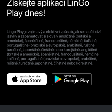
Získejte aplikaci LinGo
Play dnes!
Lingo Play je zajímavý a efektivní způsob, jak se naučit cizí
jazyky a zapamatovat si slova v angličtině (britské a
americké), španělštině, francouzštině, němčině, italštině,
portugalštině (brazilské a evropské), arabštině, ruštině,
turečtině, japonštině, čínštině nebo korejštině, angličtině
(britské a americké), španělštině, francouzštině, němčině,
italštině, portugalštině (brazilské a evropské), arabštině,
ruštině, turečtině, japonštině, čínštině nebo korejštině.