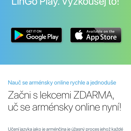
LinGo Play. Vyzkoušej to!
Nauč se arménsky online rychle a jednoduše
Začni s lekcemi ZDARMA,
uč se arménsky online nyní!
Učení jazyka jako je arménčina je úžasný proces jehož každé