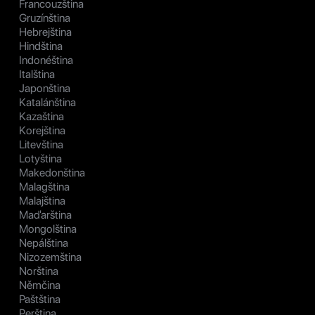
Francouzština
Gruzínština
Hebrejština
Hindština
Indonéština
Italština
Japonština
Katalánština
Kazaština
Korejština
Litevština
Lotyština
Makedonština
Malagština
Malajština
Maďarština
Mongolština
Nepálština
Nizozemština
Norština
Němčina
Paštština
Perština