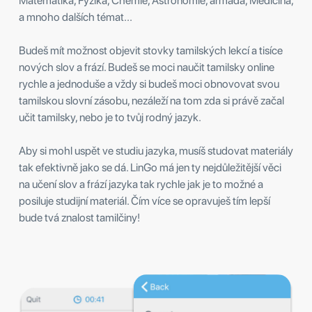
Matematika, Fyzika, Chemie, Astronomie, armáda, Medicína,
a mnoho dalších témat...
Budeš mít možnost objevit stovky tamilských lekcí a tisíce
nových slov a frází. Budeš se moci naučit tamilsky online
rychle a jednoduše a vždy si budeš moci obnovovat svou
tamilskou slovní zásobu, nezáleží na tom zda si právě začal
učit tamilsky, nebo je to tvůj rodný jazyk.
Aby si mohl uspět ve studiu jazyka, musíš studovat materiály
tak efektivně jako se dá. LinGo má jen ty nejdůležitější věci
na učení slov a frází jazyka tak rychle jak je to možné a
posiluje studijní materiál. Čím více se opravuješ tím lepší
bude tvá znalost tamilčiny!