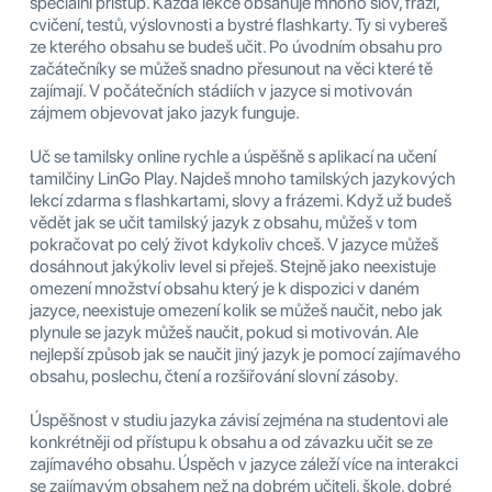
speciální přístup. Každá lekce obsahuje mnoho slov, frází,
cvičení, testů, výslovnosti a bystré flashkarty. Ty si vybereš
ze kterého obsahu se budeš učit. Po úvodním obsahu pro
začátečníky se můžeš snadno přesunout na věci které tě
zajímají. V počátečních stádiích v jazyce si motivován
zájmem objevovat jako jazyk funguje.
Uč se tamilsky online rychle a úspěšně s aplikací na učení
tamilčiny LinGo Play. Najdeš mnoho tamilských jazykových
lekcí zdarma s flashkartami, slovy a frázemi. Když už budeš
vědět jak se učit tamilský jazyk z obsahu, můžeš v tom
pokračovat po celý život kdykoliv chceš. V jazyce můžeš
dosáhnout jakýkoliv level si přeješ. Stejně jako neexistuje
omezení množství obsahu který je k dispozici v daném
jazyce, neexistuje omezení kolik se můžeš naučit, nebo jak
plynule se jazyk můžeš naučit, pokud si motivován. Ale
nejlepší způsob jak se naučit jiný jazyk je pomocí zajímavého
obsahu, poslechu, čtení a rozšiřování slovní zásoby.
Úspěšnost v studiu jazyka závisí zejména na studentovi ale
konkrétněji od přístupu k obsahu a od závazku učit se ze
zajímavého obsahu. Úspěch v jazyce záleží více na interakci
se zajímavým obsahem než na dobrém učiteli, škole, dobré