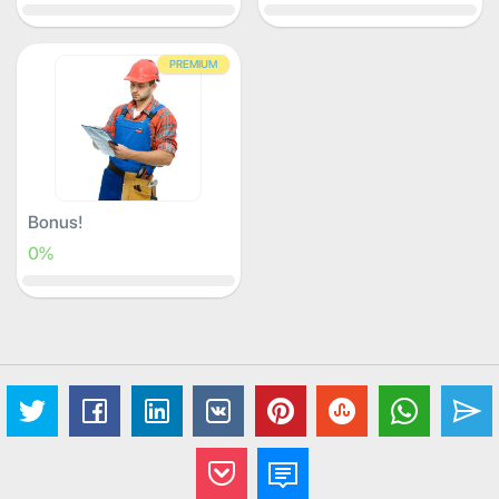
PREMIUM
Bonus!
0%