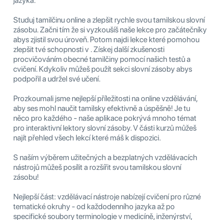
jazyka.
Studuj tamilčinu online a zlepšit rychle svou tamilskou slovní
zásobu. Začni tím že si vyzkoušíš naše lekce pro začátečníky
abys zjistil svou úroveň. Potom najdi lekce které pomohou
zlepšit tvé schopnosti v . Získej další zkušenosti
procvičováním obecné tamilčiny pomocí našich testů a
cvičení. Kdykoliv můžeš použít sekci slovní zásoby abys
podpořil a udržel své učení.
Prozkoumali jsme nejlepší příležitosti na online vzdělávání,
aby ses mohl naučit tamilsky efektivně a úspěšně! Je tu
něco pro každého - naše aplikace pokrývá mnoho témat
pro interaktivní lektory slovní zásoby. V části kurzů můžeš
najít přehled všech lekcí které máš k dispozici.
S naším výběrem užitečných a bezplatných vzdělávacích
nástrojů můžeš posílit a rozšířit svou tamilskou slovní
zásobu!
Nejlepší část: vzdělávací nástroje nabízejí cvičení pro různé
tematické okruhy - od každodenního jazyka až po
specifické soubory terminologie v medicíně, inženýrství,