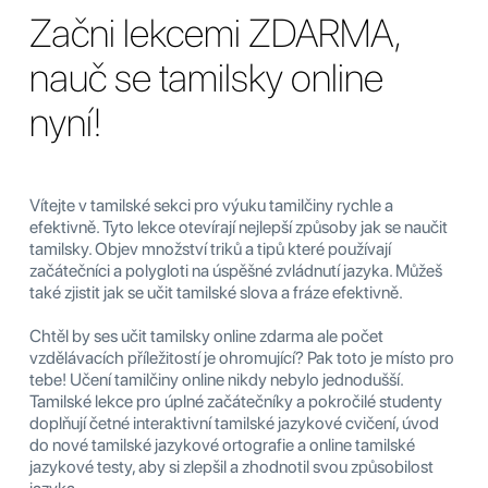
Začni lekcemi ZDARMA,
nauč se tamilsky online
nyní!
Vítejte v tamilské sekci pro výuku tamilčiny rychle a
efektivně. Tyto lekce otevírají nejlepší způsoby jak se naučit
tamilsky. Objev množství triků a tipů které používají
začátečníci a polygloti na úspěšné zvládnutí jazyka. Můžeš
také zjistit jak se učit tamilské slova a fráze efektivně.
Chtěl by ses učit tamilsky online zdarma ale počet
vzdělávacích příležitostí je ohromující? Pak toto je místo pro
tebe! Učení tamilčiny online nikdy nebylo jednodušší.
Tamilské lekce pro úplné začátečníky a pokročilé studenty
doplňují četné interaktivní tamilské jazykové cvičení, úvod
do nové tamilské jazykové ortografie a online tamilské
jazykové testy, aby si zlepšil a zhodnotil svou způsobilost