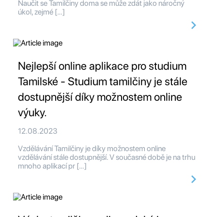
Naučit se Tamilčiny doma se může zdát jako náročný
úkol, zejmé […]
Nejlepší online aplikace pro studium
Tamilské - Studium tamilčiny je stále
dostupnější díky možnostem online
výuky.
12.08.2023
Vzdělávání Tamilčiny je díky možnostem online
vzdělávání stále dostupnější. V současné době je na trhu
mnoho aplikací pr […]