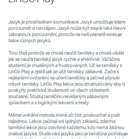
Jazyk je prostředkem komunikace. Jazyk umožňuje lidem
porozumět si navzájem. Jazyk může být stejně také hlavní
zábranou k porozumění, protože na naší planetě existuje
tisíce různých jazyků.
Toto čteš protože se chceš naučit tamilsky a chceš vědět
jak se naučit tamilský jazyk rychle a efektivně. Väčščina
studentů je znuděných a frustrovaných. Uč se tamilsky s
LinGo Play a zjistíš jak se učit tamilsky zábavně. Začni s
nejlepšími cvičeními na učení tamilčiny a začneš plynule
mluvit tamilsky. LinGo Play lekce jsou strukturovány aby ti
poskytly praktické zkušenosti ve všech oblastech
současně. Studuj tamilčinu nevídaným zábavným
způsobem a s logickými lekcemi a testy.
Máme unikátní metodu která učí číst, poslouchat a psát
najednou. Lekce začínají od úplných základů, zdarma
tamilské lekce jsou otevřené každému, kdo nemá žádnou
znalost jazyka. Studování jazyka jako je tamilčina potřebuje