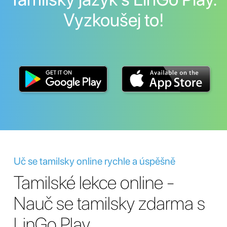
Vyzkoušej to!
Uč se tamilsky online rychle a úspěšně
Tamilské lekce online -
Nauč se tamilsky zdarma s
LinGo Play