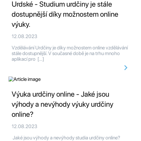
Urdské - Studium urdčiny je stále
dostupnější díky možnostem online
výuky.
12.08.2023
Vzdělávání Urdčiny je díky možnostem online vzdělávání
stále dostupnější. V současné době je na trhu mnoho
aplikací pro […]
Výuka urdčiny online - Jaké jsou
výhody a nevýhody výuky urdčiny
online?
12.08.2023
Jaké jsou výhody a nevýhody studia urdčiny online?