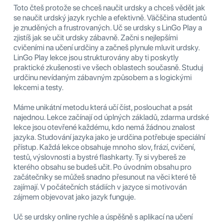
Toto čteš protože se chceš naučit urdsky a chceš vědět jak
se naučit urdský jazyk rychle a efektivně. Väčščina studentů
je znuděných a frustrovaných. Uč se urdsky s LinGo Play a
zjistíš jak se učit urdsky zábavně. Začni s nejlepšími
cvičeními na učení urdčiny a začneš plynule mluvit urdsky.
LinGo Play lekce jsou strukturovány aby ti poskytly
praktické zkušenosti ve všech oblastech současně. Studuj
urdčinu nevídaným zábavným způsobem a s logickými
lekcemi a testy.
Máme unikátní metodu která učí číst, poslouchat a psát
najednou. Lekce začínají od úplných základů, zdarma urdské
lekce jsou otevřené každému, kdo nemá žádnou znalost
jazyka. Studování jazyka jako je urdčina potřebuje speciální
přístup. Každá lekce obsahuje mnoho slov, frází, cvičení,
testů, výslovnosti a bystré flashkarty. Ty si vybereš ze
kterého obsahu se budeš učit. Po úvodním obsahu pro
začátečníky se můžeš snadno přesunout na věci které tě
zajímají. V počátečních stádiích v jazyce si motivován
zájmem objevovat jako jazyk funguje.
Uč se urdsky online rychle a úspěšně s aplikací na učení