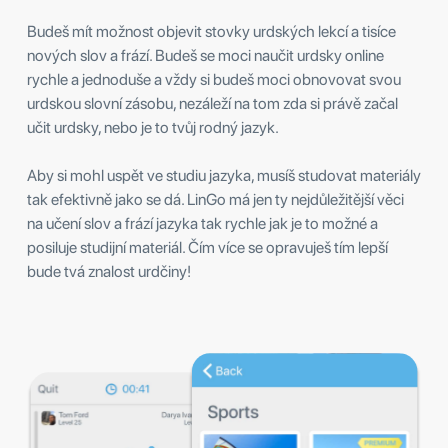
Budeš mít možnost objevit stovky urdských lekcí a tisíce
nových slov a frází. Budeš se moci naučit urdsky online
rychle a jednoduše a vždy si budeš moci obnovovat svou
urdskou slovní zásobu, nezáleží na tom zda si právě začal
učit urdsky, nebo je to tvůj rodný jazyk.
Aby si mohl uspět ve studiu jazyka, musíš studovat materiály
tak efektivně jako se dá. LinGo má jen ty nejdůležitější věci
na učení slov a frází jazyka tak rychle jak je to možné a
posiluje studijní materiál. Čím více se opravuješ tím lepší
bude tvá znalost urdčiny!