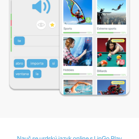
Nauč se urdský jazyk online s LinGo Play