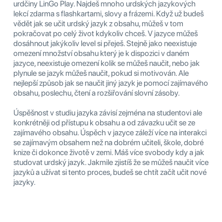
urdčiny LinGo Play. Najdeš mnoho urdských jazykových
lekcí zdarma s flashkartami, slovy a frázemi. Když už budeš
vědět jak se učit urdský jazyk z obsahu, můžeš v tom
pokračovat po celý život kdykoliv chceš. V jazyce můžeš
dosáhnout jakýkoliv level si přeješ. Stejně jako neexistuje
omezení množství obsahu který je k dispozici v daném
jazyce, neexistuje omezení kolik se můžeš naučit, nebo jak
plynule se jazyk můžeš naučit, pokud si motivován. Ale
nejlepší způsob jak se naučit jiný jazyk je pomocí zajímavého
obsahu, poslechu, čtení a rozšiřování slovní zásoby.
Úspěšnost v studiu jazyka závisí zejména na studentovi ale
konkrétněji od přístupu k obsahu a od závazku učit se ze
zajímavého obsahu. Úspěch v jazyce záleží více na interakci
se zajímavým obsahem než na dobrém učiteli, škole, dobré
knize či dokonce životě v zemi. Máš více svobody kdy a jak
studovat urdský jazyk. Jakmile zjistíš že se můžeš naučit více
jazyků a užívat si tento proces, budeš se chtít začít učit nové
jazyky.