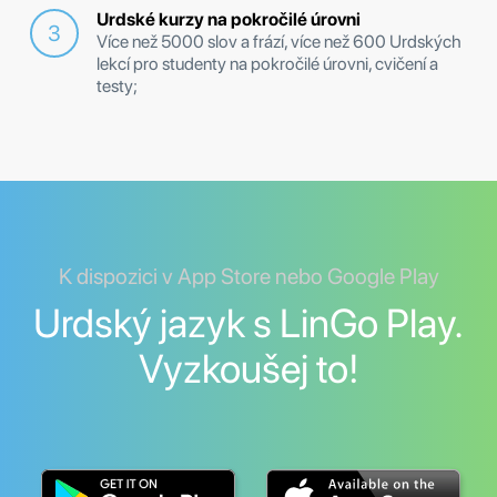
Urdské kurzy na pokročilé úrovni
Více než 5000 slov a frází, více než 600 Urdských
lekcí pro studenty na pokročilé úrovni, cvičení a
testy;
K dispozici v App Store nebo Google Play
Urdský jazyk s LinGo Play.
Vyzkoušej to!