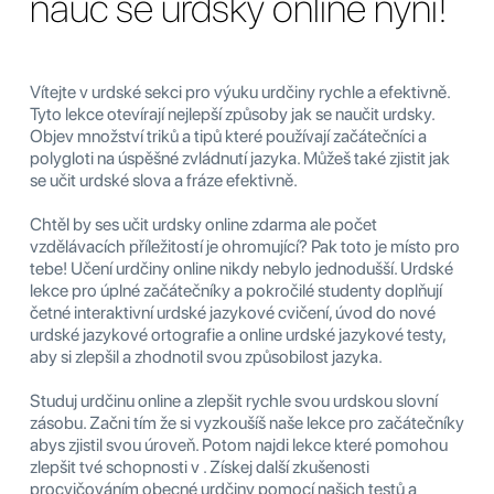
nauč se urdsky online nyní!
Vítejte v urdské sekci pro výuku urdčiny rychle a efektivně.
Tyto lekce otevírají nejlepší způsoby jak se naučit urdsky.
Objev množství triků a tipů které používají začátečníci a
polygloti na úspěšné zvládnutí jazyka. Můžeš také zjistit jak
se učit urdské slova a fráze efektivně.
Chtěl by ses učit urdsky online zdarma ale počet
vzdělávacích příležitostí je ohromující? Pak toto je místo pro
tebe! Učení urdčiny online nikdy nebylo jednodušší. Urdské
lekce pro úplné začátečníky a pokročilé studenty doplňují
četné interaktivní urdské jazykové cvičení, úvod do nové
urdské jazykové ortografie a online urdské jazykové testy,
aby si zlepšil a zhodnotil svou způsobilost jazyka.
Studuj urdčinu online a zlepšit rychle svou urdskou slovní
zásobu. Začni tím že si vyzkoušíš naše lekce pro začátečníky
abys zjistil svou úroveň. Potom najdi lekce které pomohou
zlepšit tvé schopnosti v . Získej další zkušenosti
procvičováním obecné urdčiny pomocí našich testů a