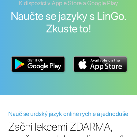
K dispozici v Apple Store a Google Play
Naučte se jazyky s LinGo.
Zkuste to!
Nauč se urdský jazyk online rychle a jednoduše
Začni lekcemi ZDARMA,