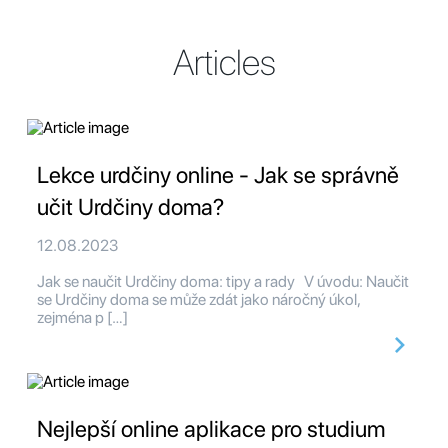
Articles
Lekce urdčiny online - Jak se správně
učit Urdčiny doma?
12.08.2023
Jak se naučit Urdčiny doma: tipy a rady V úvodu: Naučit
se Urdčiny doma se může zdát jako náročný úkol,
zejména p […]
Nejlepší online aplikace pro studium