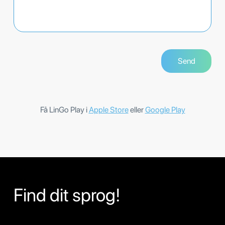
Få LinGo Play i
Apple Store
eller
Google Play
Find dit sprog!