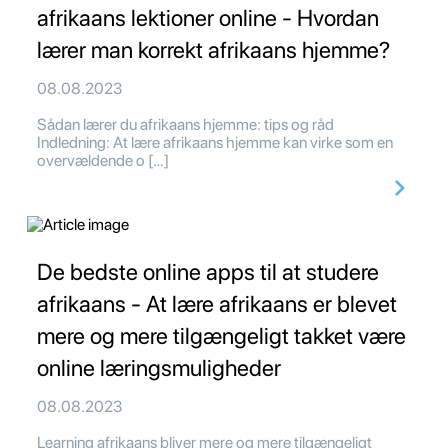
afrikaans lektioner online - Hvordan
lærer man korrekt afrikaans hjemme?
08.08.2023
Sådan lærer du afrikaans hjemme: tips og råd
Indledning: At lære afrikaans hjemme kan virke som en
overvældende o […]
De bedste online apps til at studere
afrikaans - At lære afrikaans er blevet
mere og mere tilgængeligt takket være
online læringsmuligheder
08.08.2023
Learning afrikaans bliver mere og mere tilgængeligt