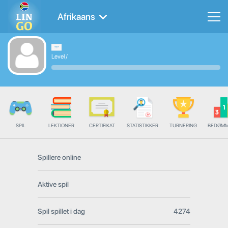
Afrikaans
Level
/
SPIL
LEKTIONER
CERTIFIKAT
STATISTIKKER
TURNERING
BEDØMM
Spillere online
Aktive spil
Spil spillet i dag
4274