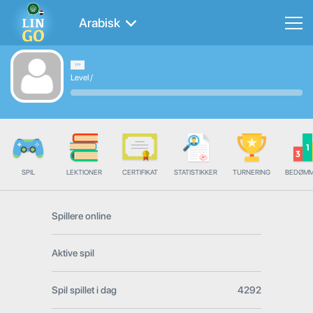
Arabisk
Level
/
SPIL
LEKTIONER
CERTIFIKAT
STATISTIKKER
TURNERING
BEDØMM
Spillere online
Aktive spil
Spil spillet i dag
4292