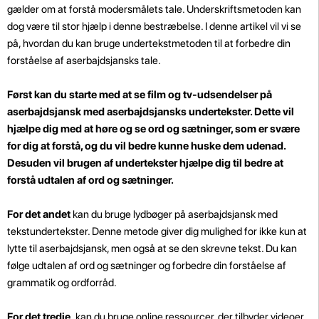
gælder om at forstå modersmålets tale. Underskriftsmetoden kan
dog være til stor hjælp i denne bestræbelse. I denne artikel vil vi se
på, hvordan du kan bruge undertekstmetoden til at forbedre din
forståelse af aserbajdsjansks tale.
Først kan du starte med at se film og tv-udsendelser på
aserbajdsjansk med aserbajdsjansks undertekster. Dette vil
hjælpe dig med at høre og se ord og sætninger, som er svære
for dig at forstå, og du vil bedre kunne huske dem udenad.
Desuden vil brugen af undertekster hjælpe dig til bedre at
forstå udtalen af ord og sætninger.
For det andet
kan du bruge lydbøger på aserbajdsjansk med
tekstundertekster. Denne metode giver dig mulighed for ikke kun at
lytte til aserbajdsjansk, men også at se den skrevne tekst. Du kan
følge udtalen af ord og sætninger og forbedre din forståelse af
grammatik og ordforråd.
For det tredje,
kan du bruge online ressourcer, der tilbyder videoer