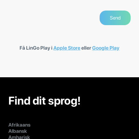
Få LinGo Play i
Apple Store
eller
Google Play
Find dit sprog!
Afrikaans
Albansk
Amharisk