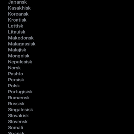
Japansk
Kasakhisk
Koreansk
Kroatisk
Lettisk
Litauisk
Makedonsk
Malagassisk
Malajisk
Mongolsk
Nepalesisk
Norsk
Pashto
Persisk
Polsk
Portugisisk
Rumænsk
Russisk
Singalesisk
Slovakisk
Slovensk
Somali
Spansk