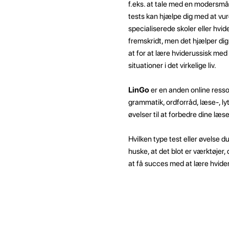
f.eks. at tale med en modersmå
tests kan hjælpe dig med at vurd
specialiserede skoler eller hvid
fremskridt, men det hjælper di
at for at lære hviderussisk med
situationer i det virkelige liv.
LinGo
er en anden online ressou
grammatik, ordforråd, læse-, lyt
øvelser til at forbedre dine læs
Hvilken type test eller øvelse d
huske, at det blot er værktøjer,
at få succes med at lære hvider