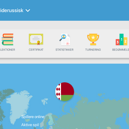
iderussisk
LEKTIONER
CERTIFIKAT
STATISTIKKER
TURNERING
BEDØMMELS
Spillere online
Aktive spil