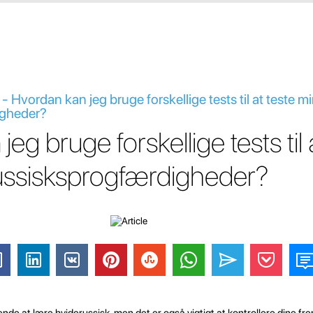
- Hvordan kan jeg bruge forskellige tests til at teste m
igheder?
eg bruge forskellige tests til 
ussisksprogfærdigheder?
de at lære hviderussisk, men det er også vigtigt at kontrollere dine fre