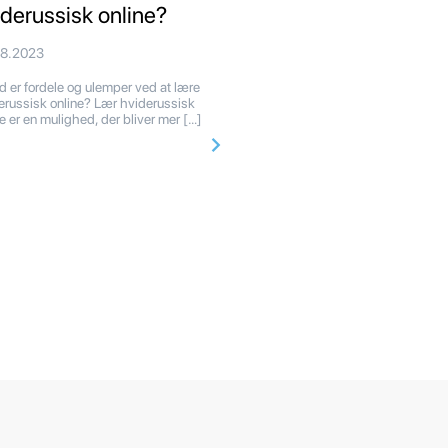
iderussisk online?
08.2023
 er fordele og ulemper ved at lære
erussisk online? Lær hviderussisk
ne er en mulighed, der bliver mer […]