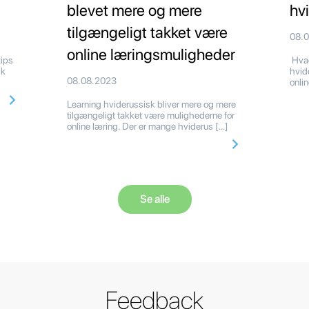
blevet mere og mere
hv
tilgængeligt takket være
08.
online læringsmuligheder
tips
Hvad
sk
hvid
08.08.2023
]
onli
Learning hviderussisk bliver mere og mere
tilgængeligt takket være mulighederne for
online læring. Der er mange hviderus […]
Se alle
Feedback