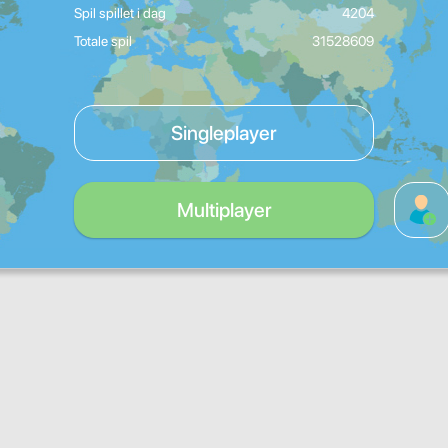
Spil spillet i dag
4204
Totale spil
31528609
Singleplayer
Multiplayer