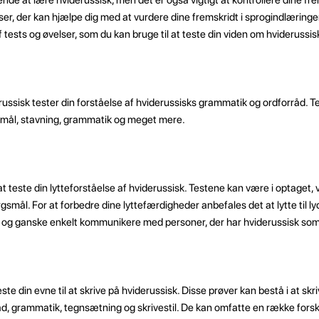
er, der kan hjælpe dig med at vurdere dine fremskridt i sprogindlæringen.
 af tests og øvelser, som du kan bruge til at teste din viden om hviderussi
ussisk tester din forståelse af hviderussisks grammatik og ordforråd. 
smål, stavning, grammatik og meget mere.
t teste din lytteforståelse af hviderussisk. Testene kan være i optaget, v
mål. For at forbedre dine lyttefærdigheder anbefales det at lytte til ly
k og ganske enkelt kommunikere med personer, der har hviderussisk so
ste din evne til at skrive på hviderussisk. Disse prøver kan bestå i at skr
råd, grammatik, tegnsætning og skrivestil. De kan omfatte en række forske