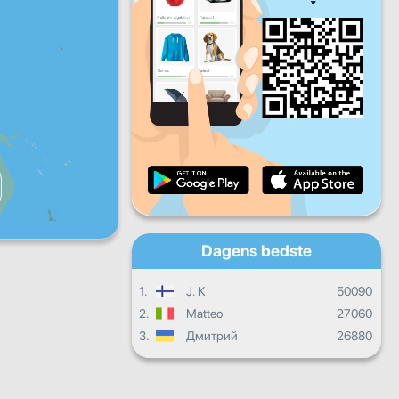
Fr
Lø
Sø
Daglige fremskridt
Månedlige fremskridt
Certifikat
Overordnet fremgang
Dagens bedste
1.
J. K
50090
2.
Matteo
27060
3.
Дмитрий
26880