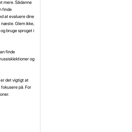
get mere. Sådanne
n finde
med at evaluere dine
t næste. Glem ikke,
 og bruge sproget i
kan finde
erussisklektioner og
r det vigtigt at
l fokusere på. For
ioner.