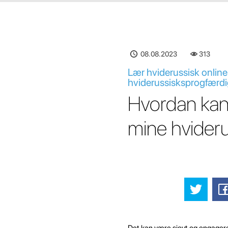
08.08.2023
313
Lær hviderussisk online 
hviderussisksprogfærd
Hvordan kan j
mine hvider
Det kan være sjovt og engageren