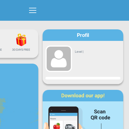
Profil
E
30 DAYS FREE
Level
|
Fremgang
Ma
Ti
Ons
To