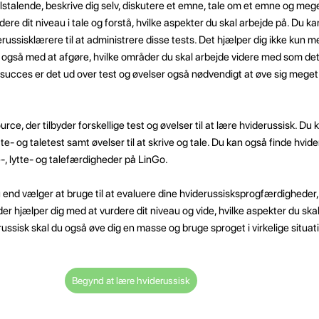
lstalende, beskrive dig selv, diskutere et emne, tale om et emne og me
ere dit niveau i tale og forstå, hvilke aspekter du skal arbejde på. Du ka
erussisklærere til at administrere disse tests. Det hjælper dig ikke kun 
g også med at afgøre, hvilke områder du skal arbejde videre med som de
 succes er det ud over test og øvelser også nødvendigt at øve sig meget
rce, der tilbyder forskellige test og øvelser til at lære hviderussisk. Du 
te- og taletest samt øvelser til at skrive og tale. Du kan også finde hvid
e-, lytte- og talefærdigheder på LinGo.
u end vælger at bruge til at evaluere dine hviderussisksprogfærdigheder, e
 der hjælper dig med at vurdere dit niveau og vide, hvilke aspekter du ska
ussisk skal du også øve dig en masse og bruge sproget i virkelige situat
Begynd at lære hviderussisk