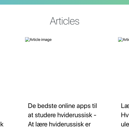
Articles
De bedste online apps til
Læ
at studere hviderussisk -
Hv
sk
At lære hviderussisk er
ul