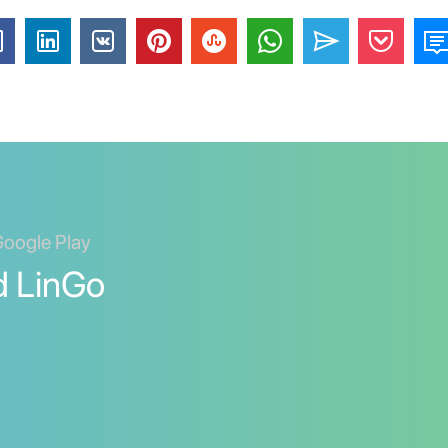
 Google Play
d LinGo