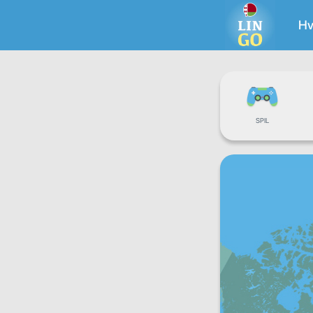
Hv
SPIL