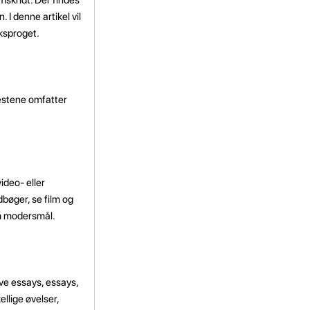
 I denne artikel vil
sksproget.
Testene omfatter
ideo- eller
dbøger, se film og
m modersmål.
ive essays, essays,
llige øvelser,