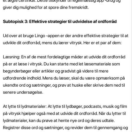
et ægte certifikat. Dette tilskynder til regelmæssig app -brug og
giver dig mulighed for at spore dine fremskridt.
Subtopisk 3: Effektive strategier til udvidelse af ordforråd
Ud over at bruge Lingo -appen er der andre effektive strategier til at
udvikle dit ordforråd, mens du lærer vitrysk. Her er et par af dem:
Læsning: En af de mest fordelagtige måder at udvide dit ordforråd
på er at læse i vitrysk. Du kan starte med let læsemateriale som
begynderbøger eller artikler og gradvist gå videre til mere
udfordrende indhold. Mens du læser, skal du være opmærksom på
ukendte ord og sætninger, og prøv at huske eller skrive dem ned til
senere undersøgelse.
At lytte til lydmaterialer: At lytte til lydbøger, podcasts, musik og film
på vitrysk hjælper også med at udvide dit ordforråd. Når du lytter til
lydmaterialer, kan du prøve at hente nye ord og deres udtale.
Registrer disse ord og sætninger, og revider dem til gennemgang og