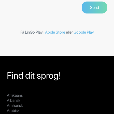
Få LinGo Play i
Apple Store
eller
Google Play
Find dit sprog!
Afrikaans
Albansk
Amharisk
Arabisk