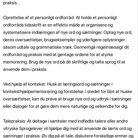
praksis ..
Oprettelse af et personligt ordforråd: At holde et personligt
ordforråds tidsskrift er en effektiv måde at organisere og
systematisere indlæringen af ​​nye ord og sætninger. Optag nye ord,
deres oversættelser, brugseksempler og yderligere oplysninger
såsom udtale og grammatiske træk. Gennemgå regelmæssigt dit
ordforråd og praksis med at gentage ordene for at styrke
memorering. Brug de nye ord på dit skriftlige og talte sprog til at
anvende dem i praksis.
Ved hjælp af kontekst: Husk at læringsord og sætninger i
konteksthjælpememorering og forståelse. I stedet for blot at huske
oversættelser, kan du prøve at bruge nye ord og udtryk i sætninger
eller dialoger for at gøre dem mere naturlige og velkendte for dig.
Talepraksis: At deltage i samtaler med indfødte talere eller andre
vitryske Sprogelever vil hjælpe dig med at anvende de lærte ord og
sætninger i praksis. Øv dig på at tale, diskutere forskellige emner og