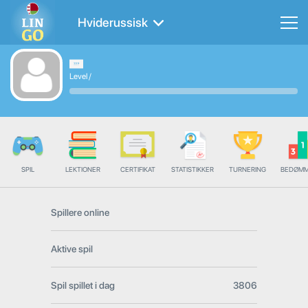
Hviderussisk
Level
/
SPIL
LEKTIONER
CERTIFIKAT
STATISTIKKER
TURNERING
BEDØMM
Spillere online
Aktive spil
Spil spillet i dag
3806