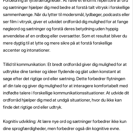
Forbedring af lyttefærdigheder: At have et enormt repertoire af ord
og sætninger hjælper dig med bedre at forstå talt vitrysk i forskellige
sammenhænge. Når du lytter til modersmål, lydbøger, podcasts eller
ser film i vitrysk, giver et udvidet ordforråd dig mulighed for at fange
nøgleord og sætninger og forstå deres betydning uden hyppig
anvendelse af en ordbog eller oversætter. Som et resultat bliver du
mere dygtig til at lytte og mere sikre på at forstå forskellige
accenter og intonationer.
Tillid til kommunikation: Et bredt ordforråd giver dig mulighed for at
udtrykke dine tanker og ideer flydende og glat uden konstant at
søge efter det rigtige ord eller sætning. Dette forbedrer flytningen
af ​​din tale og giver dig mulighed for at interagere komfortabelt med
indfødte talere i forskellige kommunikationssituationer. At udvide dit
ordforråd hjælper dig med at undgå situationer, hvor du ikke kan
finde det rigtige ord eller udtryk.
Kognitiv udvikling: At lære nye ord og sætninger forbedrer ikke kun
dine sprogfærdigheder, men forbedrer også din kognitive evne.