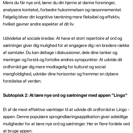
Mens du får nye ord, lærer du din hjerne at danne foreninger,
analysere kontekst, forbedre hukommelsen og ræsonnementet.
Følgelig bliver din kognitive tænkning mere fleksibel og effektiv,
hvilket gavner andre aspekter af dit liv.
Udvidelse af sociale kredse: At have et stort repertoire af ord og
sætninger giver dig mulighed for at engagere dig i en bredere række
af samtaler. Du kan deltage i diskussioner, dele dine tanker og
meninger og forstå og fortolke andres synspunkter. At udvide dit
ordforråd gør dig mere modtagelig for kulturel og social
mangfoldighed, udvider dine horisonter og fremmer en dybere
forståelse af verden.
Subtopisk 2: At lære nye ord og sætninger med appen "Lingo"
Et af de mest effektive værktøjer til at udvide dit ordforråd er Lingo -
appen. Denne populære sprogindlæringsapplikation giver adskillige
muligheder for at lære nye ord og sætninger. Her er flere fordele ved
at bruge appen: