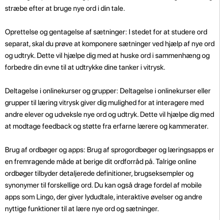
stræbe efter at bruge nye ord i din tale.
Oprettelse og gentagelse af sætninger: I stedet for at studere ord
separat, skal du prøve at komponere sætninger ved hjælp af nye ord
og udtryk. Dette vil hjælpe dig med at huske ord i sammenhæng og
forbedre din evne til at udtrykke dine tanker i vitrysk.
Deltagelse i onlinekurser og grupper: Deltagelse i onlinekurser eller
grupper til læring vitrysk giver dig mulighed for at interagere med
andre elever og udveksle nye ord og udtryk. Dette vil hjælpe dig med
at modtage feedback og støtte fra erfarne lærere og kammerater.
Brug af ordbøger og apps: Brug af sprogordbøger og læringsapps er
en fremragende måde at berige dit ordforråd på. Talrige online
ordbøger tilbyder detaljerede definitioner, brugseksempler og
synonymer til forskellige ord. Du kan også drage fordel af mobile
apps som Lingo, der giver lydudtale, interaktive øvelser og andre
nyttige funktioner til at lære nye ord og sætninger.