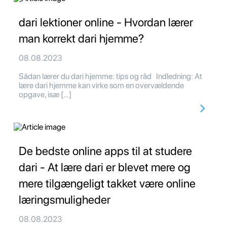
dari lektioner online - Hvordan lærer
man korrekt dari hjemme?
08.08.2023
Sådan lærer du dari hjemme: tips og råd Indledning: At
lære dari hjemme kan virke som en overvældende
opgave, isæ […]
De bedste online apps til at studere
dari - At lære dari er blevet mere og
mere tilgængeligt takket være online
læringsmuligheder
08.08.2023