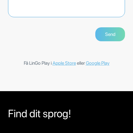
Få LinGo Play i
Apple Store
eller
Google Play
Find dit sprog!