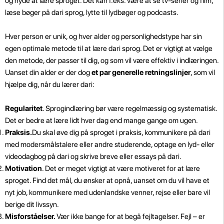
og nyde at lære sproget. Det kan f.eks. være at se tv-serier og film,
læse bøger på dari sprog, lytte til lydbøger og podcasts.
Hver person er unik, og hver alder og personlighedstype har sin
egen optimale metode til at lære dari sprog. Det er vigtigt at vælge
den metode, der passer til dig, og som vil være effektiv i indlæringen.
Uanset din alder er der dog
et par generelle retningslinjer
, som vil
hjælpe dig, når du lærer dari:
Regularitet
. Sprogindlæring bør være regelmæssig og systematisk.
Det er bedre at lære lidt hver dag end mange gange om ugen.
Praksis.
Du skal øve dig på sproget i praksis, kommunikere på dari
med modersmålstalere eller andre studerende, optage en lyd- eller
videodagbog på dari og skrive breve eller essays på dari.
Motivation
. Det er meget vigtigt at være motiveret for at lære
sproget. Find det mål, du ønsker at opnå, uanset om du vil have et
nyt job, kommunikere med udenlandske venner, rejse eller bare vil
berige dit livssyn.
Misforståelser.
Vær ikke bange for at begå fejltagelser. Fejl – er