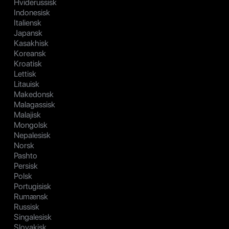
Hviderussisk
Indonesisk
Italiensk
Japansk
Kasakhisk
Koreansk
Kroatisk
Lettisk
Litauisk
Makedonsk
Malagassisk
Malajisk
Mongolsk
Nepalesisk
Norsk
Pashto
Persisk
Polsk
Portugisisk
Rumænsk
Russisk
Singalesisk
Slovakisk