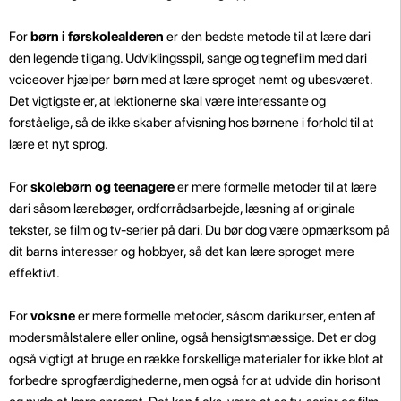
For
børn i førskolealderen
er den bedste metode til at lære dari
den legende tilgang. Udviklingsspil, sange og tegnefilm med dari
voiceover hjælper børn med at lære sproget nemt og ubesværet.
Det vigtigste er, at lektionerne skal være interessante og
forståelige, så de ikke skaber afvisning hos børnene i forhold til at
lære et nyt sprog.
For
skolebørn og teenagere
er mere formelle metoder til at lære
dari såsom lærebøger, ordforrådsarbejde, læsning af originale
tekster, se film og tv-serier på dari. Du bør dog være opmærksom på
dit barns interesser og hobbyer, så det kan lære sproget mere
effektivt.
For
voksne
er mere formelle metoder, såsom darikurser, enten af
modersmålstalere eller online, også hensigtsmæssige. Det er dog
også vigtigt at bruge en række forskellige materialer for ikke blot at
forbedre sprogfærdighederne, men også for at udvide din horisont