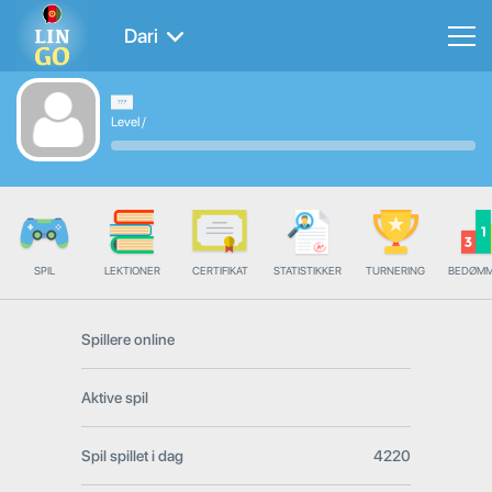
Dari
Level
/
SPIL
LEKTIONER
CERTIFIKAT
STATISTIKKER
TURNERING
BEDØMM
Spillere online
Aktive spil
Spil spillet i dag
4220