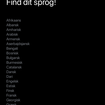
Find dit sprog!
Afrikaans
Albansk
Amharisk
Arabisk
Armensk
Aserbajdsjansk
Bengali
Bosnisk
Bulgarsk
Burmesisk
Catalansk
Dansk
Dari
Engelsk
Estisk
Finsk
Fransk
Georgisk
Græsk