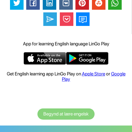
App for learning English language LinGo Play
Get English learning app LinGo Play on
Apple Store
or
Google
Play
Begynd at lære engelsk