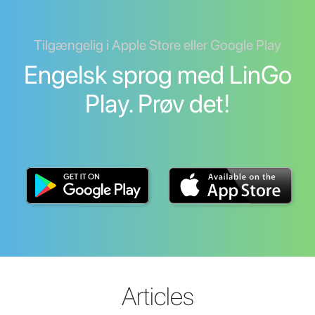
Tilgængelig i Apple Store eller Google Play
Engelsk sprog med LinGo
Play. Prøv det!
Articles