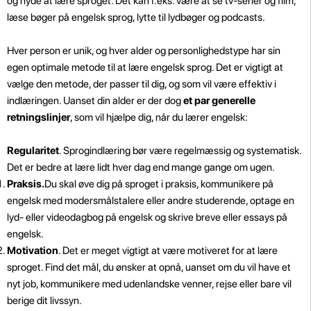
og nyde at lære sproget. Det kan f.eks. være at se tv-serier og film,
læse bøger på engelsk sprog, lytte til lydbøger og podcasts.
Hver person er unik, og hver alder og personlighedstype har sin
egen optimale metode til at lære engelsk sprog. Det er vigtigt at
vælge den metode, der passer til dig, og som vil være effektiv i
indlæringen. Uanset din alder er der dog
et par generelle
retningslinjer
, som vil hjælpe dig, når du lærer engelsk:
Regularitet
. Sprogindlæring bør være regelmæssig og systematisk.
Det er bedre at lære lidt hver dag end mange gange om ugen.
Praksis.
Du skal øve dig på sproget i praksis, kommunikere på
engelsk med modersmålstalere eller andre studerende, optage en
lyd- eller videodagbog på engelsk og skrive breve eller essays på
engelsk.
Motivation
. Det er meget vigtigt at være motiveret for at lære
sproget. Find det mål, du ønsker at opnå, uanset om du vil have et
nyt job, kommunikere med udenlandske venner, rejse eller bare vil
berige dit livssyn.