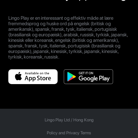
Lingo Play er en interessant og effektiv måde at lære
fremmedsprog og huske ord på engelsk (britisk og
amerikansk), spansk, fransk, tysk, italiensk, portugisisk
(brasiliansk og europæisk), arabisk, russisk, tyrkisk, japansk,
kinesisk eller koreansk, engelsk (britisk og amerikansk),
spansk, fransk, tysk, italiensk, portugisisk (brasiliansk og
europæisk), japansk, kinesisk, tyrkisk, japansk, kinesisk,
tyrkisk, koreansk, russisk.
Lingo Play Ltd /
Hong Kong
Policy and Privacy Terms