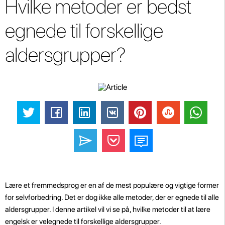
Hvilke metoder er bedst
egnede til forskellige
aldersgrupper?
Lære et fremmedsprog er en af de mest populære og vigtige former
for selvforbedring. Det er dog ikke alle metoder, der er egnede til alle
aldersgrupper. I denne artikel vil vi se på, hvilke metoder til at lære
engelsk er velegnede til forskellige aldersgrupper.