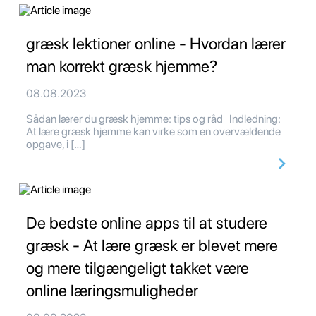
græsk lektioner online - Hvordan lærer
man korrekt græsk hjemme?
08.08.2023
Sådan lærer du græsk hjemme: tips og råd Indledning:
At lære græsk hjemme kan virke som en overvældende
opgave, i […]
De bedste online apps til at studere
græsk - At lære græsk er blevet mere
og mere tilgængeligt takket være
online læringsmuligheder