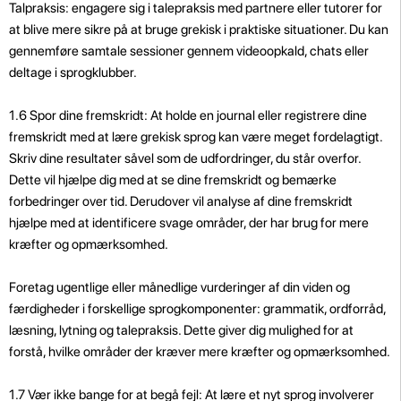
Talpraksis: engagere sig i talepraksis med partnere eller tutorer for
at blive mere sikre på at bruge grekisk i praktiske situationer. Du kan
gennemføre samtale sessioner gennem videoopkald, chats eller
deltage i sprogklubber.
1.6 Spor dine fremskridt: At holde en journal eller registrere dine
fremskridt med at lære grekisk sprog kan være meget fordelagtigt.
Skriv dine resultater såvel som de udfordringer, du står overfor.
Dette vil hjælpe dig med at se dine fremskridt og bemærke
forbedringer over tid. Derudover vil analyse af dine fremskridt
hjælpe med at identificere svage områder, der har brug for mere
kræfter og opmærksomhed.
Foretag ugentlige eller månedlige vurderinger af din viden og
færdigheder i forskellige sprogkomponenter: grammatik, ordforråd,
læsning, lytning og talepraksis. Dette giver dig mulighed for at
forstå, hvilke områder der kræver mere kræfter og opmærksomhed.
1.7 Vær ikke bange for at begå fejl: At lære et nyt sprog involverer