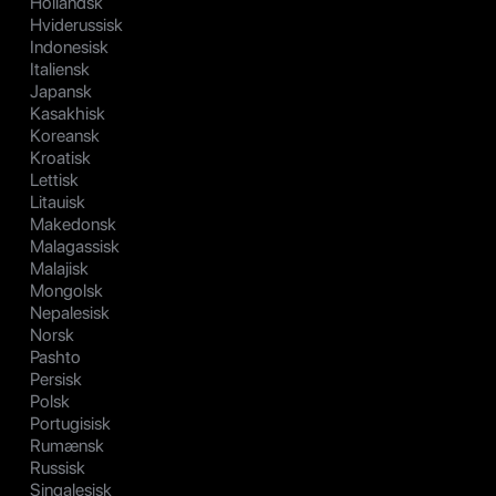
Hollandsk
Hviderussisk
Indonesisk
Italiensk
Japansk
Kasakhisk
Koreansk
Kroatisk
Lettisk
Litauisk
Makedonsk
Malagassisk
Malajisk
Mongolsk
Nepalesisk
Norsk
Pashto
Persisk
Polsk
Portugisisk
Rumænsk
Russisk
Singalesisk