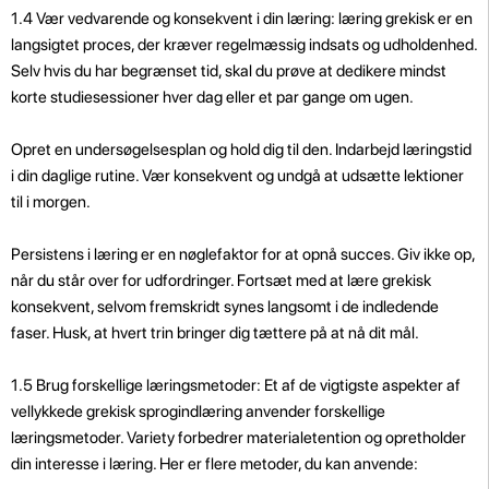
1.4 Vær vedvarende og konsekvent i din læring: læring grekisk er en
langsigtet proces, der kræver regelmæssig indsats og udholdenhed.
Selv hvis du har begrænset tid, skal du prøve at dedikere mindst
korte studiesessioner hver dag eller et par gange om ugen.
Opret en undersøgelsesplan og hold dig til den. Indarbejd læringstid
i din daglige rutine. Vær konsekvent og undgå at udsætte lektioner
til i morgen.
Persistens i læring er en nøglefaktor for at opnå succes. Giv ikke op,
når du står over for udfordringer. Fortsæt med at lære grekisk
konsekvent, selvom fremskridt synes langsomt i de indledende
faser. Husk, at hvert trin bringer dig tættere på at nå dit mål.
1.5 Brug forskellige læringsmetoder: Et af de vigtigste aspekter af
vellykkede grekisk sprogindlæring anvender forskellige
læringsmetoder. Variety forbedrer materialetention og opretholder
din interesse i læring. Her er flere metoder, du kan anvende: