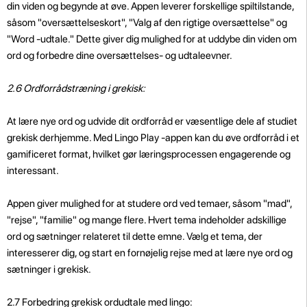
din viden og begynde at øve. Appen leverer forskellige spiltilstande,
såsom "oversættelseskort", "Valg af den rigtige oversættelse" og
"Word -udtale." Dette giver dig mulighed for at uddybe din viden om
ord og forbedre dine oversættelses- og udtaleevner.
2.6 Ordforrådstræning i grekisk:
At lære nye ord og udvide dit ordforråd er væsentlige dele af studiet
grekisk derhjemme. Med Lingo Play -appen kan du øve ordforråd i et
gamificeret format, hvilket gør læringsprocessen engagerende og
interessant.
Appen giver mulighed for at studere ord ved temaer, såsom "mad",
"rejse", "familie" og mange flere. Hvert tema indeholder adskillige
ord og sætninger relateret til dette emne. Vælg et tema, der
interesserer dig, og start en fornøjelig rejse med at lære nye ord og
sætninger i grekisk.
2.7 Forbedring grekisk ordudtale med lingo: