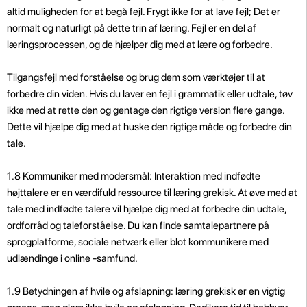
altid muligheden for at begå fejl. Frygt ikke for at lave fejl; Det er
normalt og naturligt på dette trin af læring. Fejl er en del af
læringsprocessen, og de hjælper dig med at lære og forbedre.
Tilgangsfejl med forståelse og brug dem som værktøjer til at
forbedre din viden. Hvis du laver en fejl i grammatik eller udtale, tøv
ikke med at rette den og gentage den rigtige version flere gange.
Dette vil hjælpe dig med at huske den rigtige måde og forbedre din
tale.
1.8 Kommuniker med modersmål: Interaktion med indfødte
højttalere er en værdifuld ressource til læring grekisk. At øve med at
tale med indfødte talere vil hjælpe dig med at forbedre din udtale,
ordforråd og taleforståelse. Du kan finde samtalepartnere på
sprogplatforme, sociale netværk eller blot kommunikere med
udlændinge i online -samfund.
1.9 Betydningen af ​​hvile og afslapning: læring grekisk er en vigtig