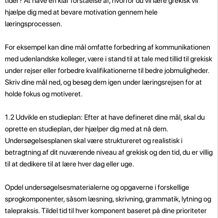
tider? At have en klar forståelse af, hvorfor du vil lære grekisk vil
hjælpe dig med at bevare motivation gennem hele
læringsprocessen.
For eksempel kan dine mål omfatte forbedring af kommunikationen
med udenlandske kolleger, være i stand til at tale med tillid til grekisk
under rejser eller forbedre kvalifikationerne til bedre jobmuligheder.
Skriv dine mål ned, og besøg dem igen under læringsrejsen for at
holde fokus og motiveret.
1.2 Udvikle en studieplan: Efter at have defineret dine mål, skal du
oprette en studieplan, der hjælper dig med at nå dem.
Undersøgelsesplanen skal være struktureret og realistisk i
betragtning af dit nuværende niveau af grekisk og den tid, du er villig
til at dedikere til at lære hver dag eller uge.
Opdel undersøgelsesmaterialerne og opgaverne i forskellige
sprogkomponenter, såsom læsning, skrivning, grammatik, lytning og
talepraksis. Tildel tid til hver komponent baseret på dine prioriteter