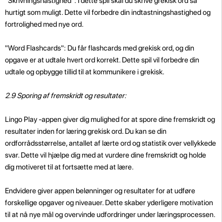
"Skrivningshastighed": I dette spil skal du skrive grekisk ord så
hurtigt som muligt. Dette vil forbedre din indtastningshastighed og
fortrolighed med nye ord.
"Word Flashcards": Du får flashcards med grekisk ord, og din
opgave er at udtale hvert ord korrekt. Dette spil vil forbedre din
udtale og opbygge tillid til at kommunikere i grekisk.
2.9 Sporing af fremskridt og resultater:
Lingo Play -appen giver dig mulighed for at spore dine fremskridt og
resultater inden for læring grekisk ord. Du kan se din
ordforrådsstørrelse, antallet af lærte ord og statistik over vellykkede
svar. Dette vil hjælpe dig med at vurdere dine fremskridt og holde
dig motiveret til at fortsætte med at lære.
Endvidere giver appen belønninger og resultater for at udføre
forskellige opgaver og niveauer. Dette skaber yderligere motivation
til at nå nye mål og overvinde udfordringer under læringsprocessen.