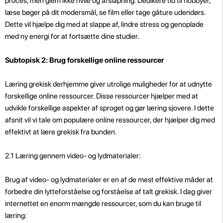
proces, men glem ikke hvile og afslapning. Dedikere tid til hobbyer,
læse bøger på dit modersmål, se film eller tage gåture udendørs.
Dette vil hjælpe dig med at slappe af, lindre stress og genoplade
med ny energi for at fortsætte dine studier.
Subtopisk 2: Brug forskellige online ressourcer
Læring grekisk derhjemme giver utrolige muligheder for at udnytte
forskellige online ressourcer. Disse ressourcer hjælper med at
udvikle forskellige aspekter af sproget og gør læring sjovere. I dette
afsnit vil vi tale om populære online ressourcer, der hjælper dig med
effektivt at lære grekisk fra bunden.
2.1 Læring gennem video- og lydmaterialer:
Brug af video- og lydmaterialer er en af ​​de mest effektive måder at
forbedre din lytteforståelse og forståelse af talt grekisk. I dag giver
internettet en enorm mængde ressourcer, som du kan bruge til
læring: