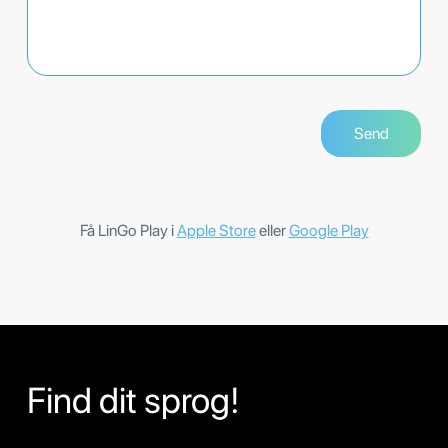
Få LinGo Play i
Apple Store
eller
Google Play
Find dit sprog!