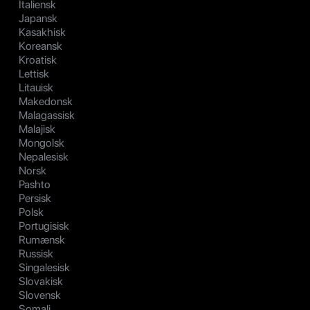
Italiensk
Japansk
Kasakhisk
Koreansk
Kroatisk
Lettisk
Litauisk
Makedonsk
Malagassisk
Malajisk
Mongolsk
Nepalesisk
Norsk
Pashto
Persisk
Polsk
Portugisisk
Rumænsk
Russisk
Singalesisk
Slovakisk
Slovensk
Somali