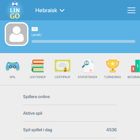
Hebraisk
Level
/
SPIL
LEKTIONER
CERTIFIKAT
STATISTIKKER
TURNERING
BEDØMM
Spillere online
Aktive spil
Spil spillet i dag
4536