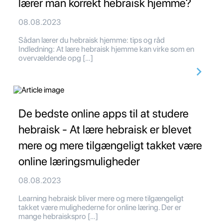
lærer man korrekt hebraisk hjemme?
08.08.2023
Sådan lærer du hebraisk hjemme: tips og råd
Indledning: At lære hebraisk hjemme kan virke som en
overvældende opg […]
De bedste online apps til at studere
hebraisk - At lære hebraisk er blevet
mere og mere tilgængeligt takket være
online læringsmuligheder
08.08.2023
Learning hebraisk bliver mere og mere tilgængeligt
takket være mulighederne for online læring. Der er
mange hebraiskspro […]