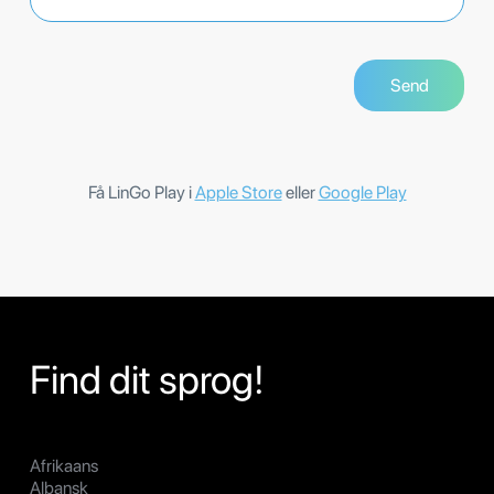
Få LinGo Play i
Apple Store
eller
Google Play
Find dit sprog!
Afrikaans
Albansk