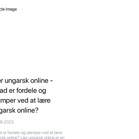
r ungarsk online -
ad er fordele og
emper ved at lære
garsk online?
08.2023
 er fordele og ulemper ved at lære
rsk online? Lær ungarsk online er en