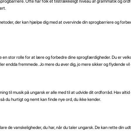
rogbarriere. Ofte har folk et tilstrækkeligt niveau af grammatik og ord
ert.
re metoder, der kan hjælpe dig med at overvinde din sprogbarriere og forbe
e en stor rolle for at lære og forbedre dine sprogfærdigheder. Du er velk
ler endda fremmede. Jo mere du øver dig, jo mere sikker og flydende vil 
ning til musik på ungarsk er alle med til at udvide dit ordforråd. Hav altid
å du hurtigt og nemt kan finde nye ord, du ikke kender.
are de vanskeligheder, du har, når du taler ungarsk. De kan rette din udt