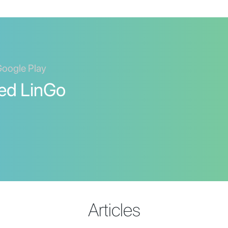
 Google Play
ed LinGo
Articles