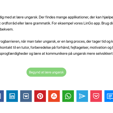
ig med at lære ungarsk. Der findes mange applikationer, der kan hjælpe
it ordforråd eller lære grammatik. For eksempel vores LinGo app. Brug dis
g bekvem.
progbarrieren, når man taler ungarsk, er en lang proces, der tager tid og
kontakt til en tutor, forberedelse på forhånd, fejltagelser, motivation o
 sprogfærdigheder og lære at kommunikere på ungarsk mere selvsikkert
Begynd at lære ungarsk