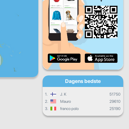
Fr
Lø
Sø
Daglige fremskridt
Månedlige fremskridt
Certifikat
Overordnet fremgang
Dagens bedste
1.
J. K
51750
2.
Mauro
29610
3.
franco polo
25190