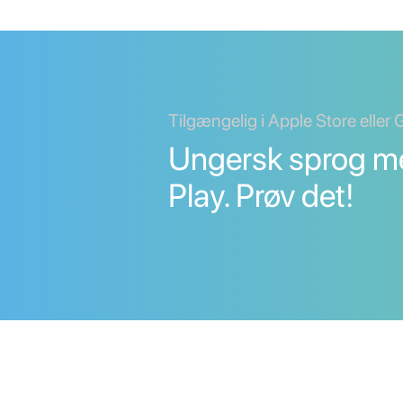
Tilgængelig i Apple Store eller
Ungersk sprog m
Play. Prøv det!