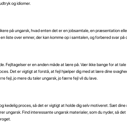
dtryk og idiomer.
ikere på ungarsk, hvad enten det er en jobsamtale, en præsentation elle
 en liste over emner, der kan komme op i samtalen, og forbered svar på
e. Fejltagelser er en anden måde at lære på. Vær ikke bange for at tal
roces. Det er vigtigt at forstå, at fejl hjælper dig med at lære dine svagh
re fejl, jo mere du taler ungarsk, jo færre fejl vil du lave.
g kedelig proces, så det er vigtigt at holde dig selv motiveret. Sæt dine
rer ungarsk. Find interessante ungarsk materialer, som du nyder, så det b
roget.