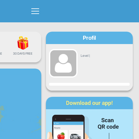
Profil
E
30 DAYS FREE
Level
|
Fremgang
Ma
Ti
Ons
To