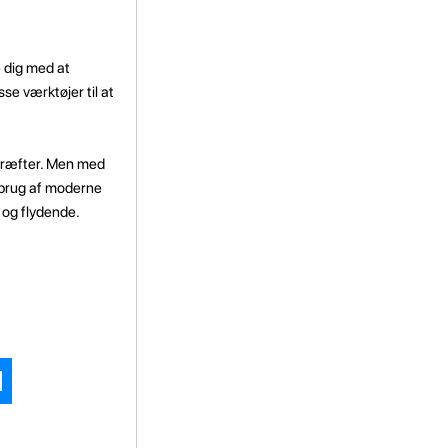
 dig med at
se værktøjer til at
 kræfter. Men med
g brug af moderne
 og flydende.