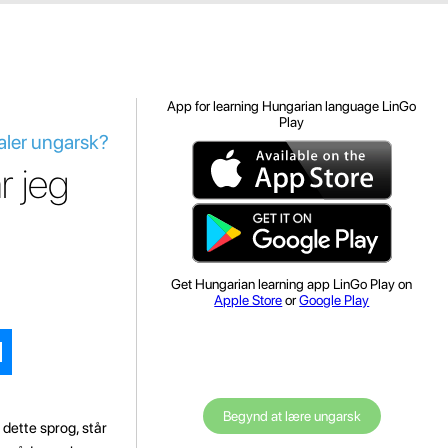
App for learning Hungarian language LinGo
Play
aler ungarsk?
r jeg
Get Hungarian learning app LinGo Play on
Apple Store
or
Google Play
Begynd at lære ungarsk
dette sprog, står