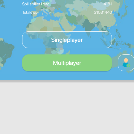
Spil spillet i dag
4181
Totale spil
31531440
Singleplayer
Multiplayer