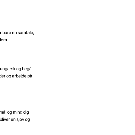
r bare en samtale,
 dem.
e ungarsk og begå
eder og arbejde på
 mål og mind dig
liver en sjov og