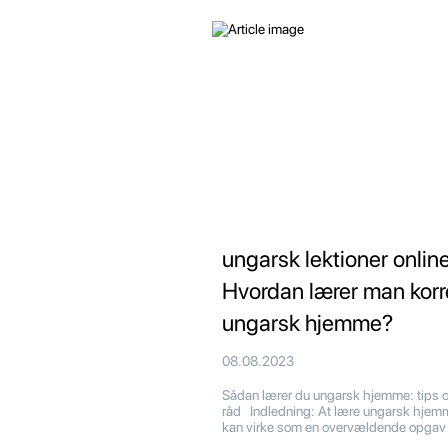
ungarsk lektioner online
Hvordan lærer man korr
ungarsk hjemme?
08.08.2023
Sådan lærer du ungarsk hjemme: tips 
råd Indledning: At lære ungarsk hjem
kan virke som en overvældende opgav