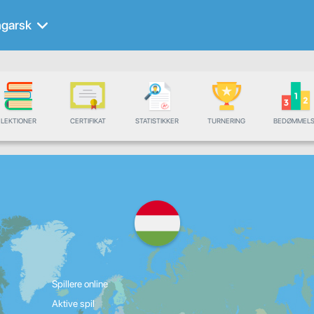
garsk
LEKTIONER
CERTIFIKAT
STATISTIKKER
TURNERING
BEDØMMELS
Spillere online
Aktive spil