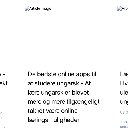
 -
De bedste online apps til
Læ
ekt
at studere ungarsk - At
Hv
lære ungarsk er blevet
ul
mere og mere tilgængeligt
un
takket være online
08.
og
me
læringsmuligheder
 […]
Hvad
unga