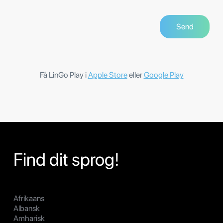
Få LinGo Play i
Apple Store
eller
Google Play
Find dit sprog!
Afrikaans
Albansk
Amharisk