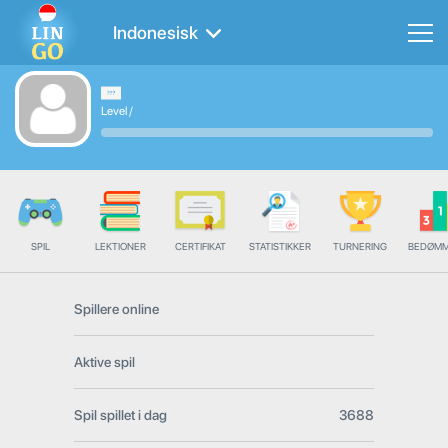
Indonesisk
Level
/
SPIL
LEKTIONER
CERTIFIKAT
STATISTIKKER
TURNERING
BEDØMM
Spillere online
Aktive spil
Spil spillet i dag
3688