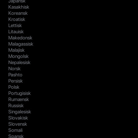
Japansk
Kasakhisk
Koreansk
Kroatisk
Lettisk
Litauisk
Makedonsk
Malagassisk
Malajisk
Mongolsk
Nepalesisk
Norsk
Pashto
Persisk
Polsk
Portugisisk
Rumænsk
Russisk
Singalesisk
Slovakisk
Slovensk
Somali
Spansk