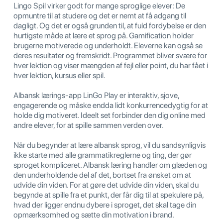
Lingo Spil virker godt for mange sproglige elever: De
opmuntre til at studere og det er nemt at få adgang til
dagligt. Og det er også grunden til, at fuld fordybelse er den
hurtigste måde at lære et sprog på. Gamification holder
brugerne motiverede og underholdt. Eleverne kan også se
deres resultater og fremskridt. Programmet bliver svære for
hver lektion og viser mængden af ​​fejl eller point, du har fået i
hver lektion, kursus eller spil.
Albansk lærings-app LinGo Play er interaktiv, sjove,
engagerende og måske endda lidt konkurrencedygtig for at
holde dig motiveret. Ideelt set forbinder den dig online med
andre elever, for at spille sammen verden over.
Når du begynder at lære albansk sprog, vil du sandsynligvis
ikke starte med alle grammatikreglerne og ting, der gør
sproget kompliceret. Albansk læring handler om glæden og
den underholdende del af det, bortset fra ønsket om at
udvide din viden. For at gøre det udvide din viden, skal du
begynde at spille fra et punkt, der får dig til at spekulere på,
hvad der ligger endnu dybere i sproget, det skal tage din
opmærksomhed og sætte din motivation i brand.