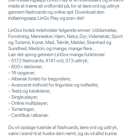
måde at træne sit ordforråd på, for at lære ord og udtryk
gennem flashcards og online spil. Download den
indlæringsapp LinGo Play og prøv det!
LinGos forløb indeholder følgende emner: Uddannelse,
Forretning, Mennesker, Hjem, Natur, Dyr, Videnskab, Sport
og Turisme, Kunst, Mad, Teknik, Møbler, Skønhed og
Sundhed, Medicin, og mange, mange flere...
Lær det sprog gennem LinGos mange funktioner:
- 5172 flashcards, 4141 ord, 373 udtryk;
- 600+ lektioner;
- 16 opgaver;
- Albansk forløb for begyndere;
- Avanceret indhold for lingvister og indfødte;
- Tests og karakterer;
- Single player;
- Online multiplayer;
- Turneringer;
- Certifikat i albansk.
Du vil opdage tusinde af flashcards, lære ord og udtryk,
være i stand til at huske dem nemt, og du vil altid kunne