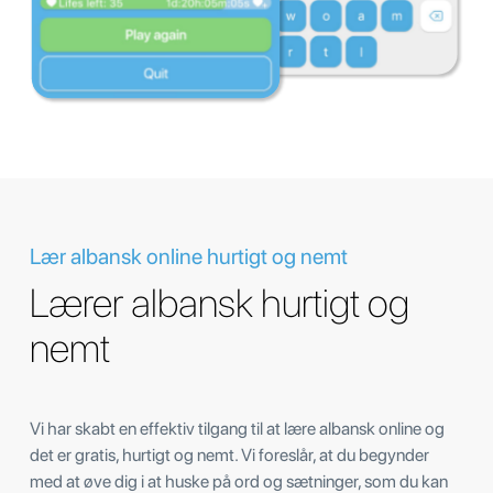
Lær albansk online hurtigt og nemt
Lærer albansk hurtigt og
nemt
Vi har skabt en effektiv tilgang til at lære albansk online og
det er gratis, hurtigt og nemt. Vi foreslår, at du begynder
med at øve dig i at huske på ord og sætninger, som du kan