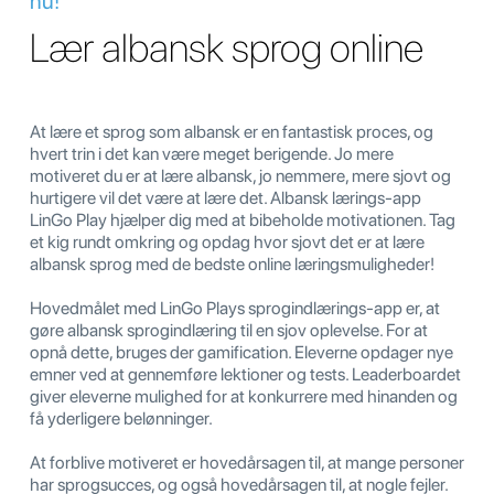
nu!
Lær albansk sprog online
At lære et sprog som albansk er en fantastisk proces, og
hvert trin i det kan være meget berigende. Jo mere
motiveret du er at lære albansk, jo nemmere, mere sjovt og
hurtigere vil det være at lære det. Albansk lærings-app
LinGo Play hjælper dig med at bibeholde motivationen. Tag
et kig rundt omkring og opdag hvor sjovt det er at lære
albansk sprog med de bedste online læringsmuligheder!
Hovedmålet med LinGo Plays sprogindlærings-app er, at
gøre albansk sprogindlæring til en sjov oplevelse. For at
opnå dette, bruges der gamification. Eleverne opdager nye
emner ved at gennemføre lektioner og tests. Leaderboardet
giver eleverne mulighed for at konkurrere med hinanden og
få yderligere belønninger.
At forblive motiveret er hovedårsagen til, at mange personer
har sprogsucces, og også hovedårsagen til, at nogle fejler.