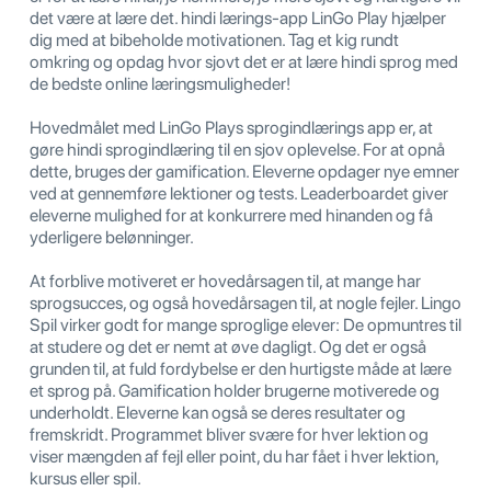
det være at lære det. hindi lærings-app LinGo Play hjælper
dig med at bibeholde motivationen. Tag et kig rundt
omkring og opdag hvor sjovt det er at lære hindi sprog med
de bedste online læringsmuligheder!
Hovedmålet med LinGo Plays sprogindlærings app er, at
gøre hindi sprogindlæring til en sjov oplevelse. For at opnå
dette, bruges der gamification. Eleverne opdager nye emner
ved at gennemføre lektioner og tests. Leaderboardet giver
eleverne mulighed for at konkurrere med hinanden og få
yderligere belønninger.
At forblive motiveret er hovedårsagen til, at mange har
sprogsucces, og også hovedårsagen til, at nogle fejler. Lingo
Spil virker godt for mange sproglige elever: De opmuntres til
at studere og det er nemt at øve dagligt. Og det er også
grunden til, at fuld fordybelse er den hurtigste måde at lære
et sprog på. Gamification holder brugerne motiverede og
underholdt. Eleverne kan også se deres resultater og
fremskridt. Programmet bliver svære for hver lektion og
viser mængden af ​​fejl eller point, du har fået i hver lektion,
kursus eller spil.