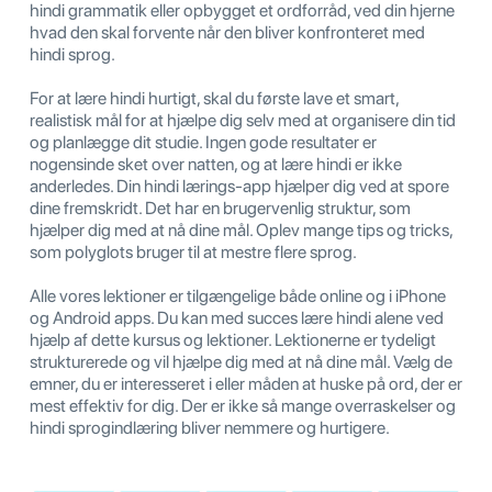
hindi grammatik eller opbygget et ordforråd, ved din hjerne
hvad den skal forvente når den bliver konfronteret med
hindi sprog.
For at lære hindi hurtigt, skal du første lave et smart,
realistisk mål for at hjælpe dig selv med at organisere din tid
og planlægge dit studie. Ingen gode resultater er
nogensinde sket over natten, og at lære hindi er ikke
anderledes. Din hindi lærings-app hjælper dig ved at spore
dine fremskridt. Det har en brugervenlig struktur, som
hjælper dig med at nå dine mål. Oplev mange tips og tricks,
som polyglots bruger til at mestre flere sprog.
Alle vores lektioner er tilgængelige både online og i iPhone
og Android apps. Du kan med succes lære hindi alene ved
hjælp af dette kursus og lektioner. Lektionerne er tydeligt
strukturerede og vil hjælpe dig med at nå dine mål. Vælg de
emner, du er interesseret i eller måden at huske på ord, der er
mest effektiv for dig. Der er ikke så mange overraskelser og
hindi sprogindlæring bliver nemmere og hurtigere.