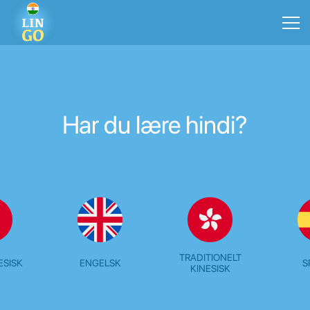
Har du lære hindi?
TRADITIONELT
ESISK
ENGELSK
S
KINESISK