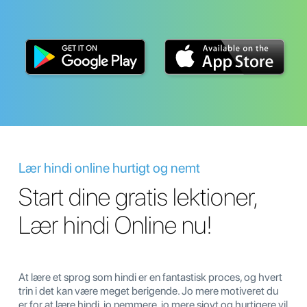
Lær hindi online hurtigt og nemt
Start dine gratis lektioner,
Lær hindi Online nu!
At lære et sprog som hindi er en fantastisk proces, og hvert
trin i det kan være meget berigende. Jo mere motiveret du
er for at lære hindi, jo nemmere, jo mere sjovt og hurtigere vil