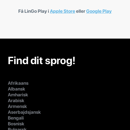
Få LinGo Play i
Apple Store
eller
Google Play
Find dit sprog!
Afrikaans
Albansk
Amharisk
Arabisk
Armensk
Aserbajdsjansk
Bengali
Bosnisk
Bulgarsk