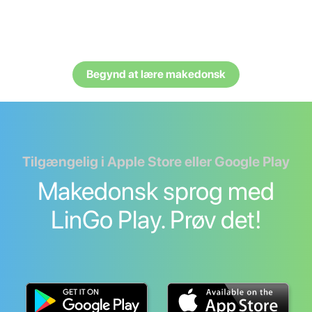
Begynd at lære makedonsk
Tilgængelig i Apple Store eller Google Play
Makedonsk sprog med
LinGo Play. Prøv det!