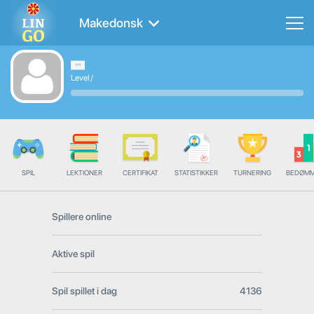
Makedonsk
Level
/
SPIL
LEKTIONER
CERTIFIKAT
STATISTIKKER
TURNERING
BEDØMM
Spillere online
Aktive spil
Spil spillet i dag
4136