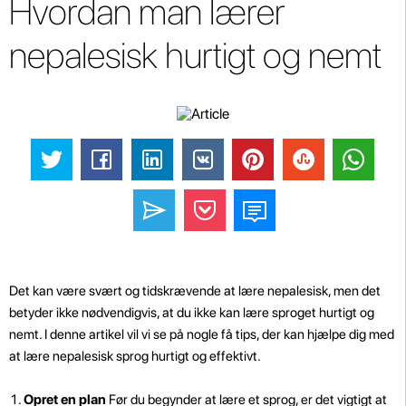
Hvordan man lærer
nepalesisk hurtigt og nemt
Det kan være svært og tidskrævende at lære nepalesisk, men det
betyder ikke nødvendigvis, at du ikke kan lære sproget hurtigt og
nemt. I denne artikel vil vi se på nogle få tips, der kan hjælpe dig med
at lære nepalesisk sprog hurtigt og effektivt.
Opret en plan
Før du begynder at lære et sprog, er det vigtigt at