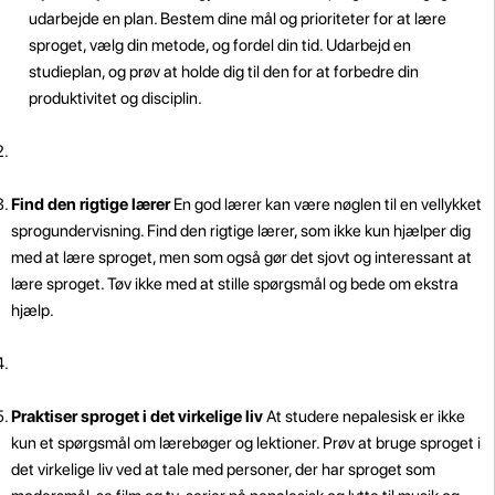
udarbejde en plan. Bestem dine mål og prioriteter for at lære
sproget, vælg din metode, og fordel din tid. Udarbejd en
studieplan, og prøv at holde dig til den for at forbedre din
produktivitet og disciplin.
Find den rigtige lærer
En god lærer kan være nøglen til en vellykket
sprogundervisning. Find den rigtige lærer, som ikke kun hjælper dig
med at lære sproget, men som også gør det sjovt og interessant at
lære sproget. Tøv ikke med at stille spørgsmål og bede om ekstra
hjælp.
Praktiser sproget i det virkelige liv
At studere nepalesisk er ikke
kun et spørgsmål om lærebøger og lektioner. Prøv at bruge sproget i
det virkelige liv ved at tale med personer, der har sproget som