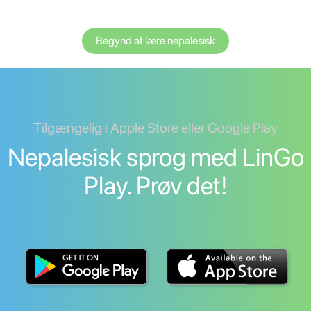
Begynd at lære nepalesisk
Tilgængelig i Apple Store eller Google Play
Nepalesisk sprog med LinGo
Play. Prøv det!