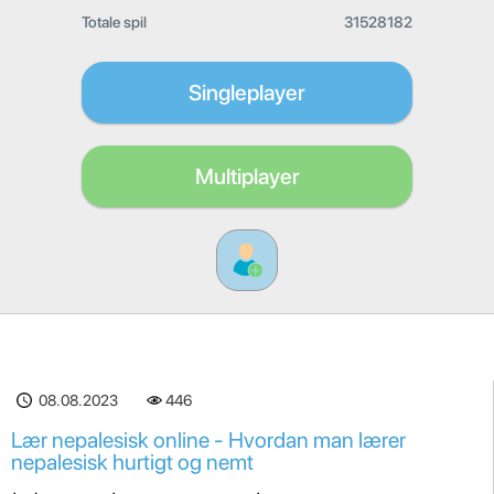
Totale spil
31528182
Singleplayer
Multiplayer
08.08.2023
446
Lær nepalesisk online - Hvordan man lærer
nepalesisk hurtigt og nemt