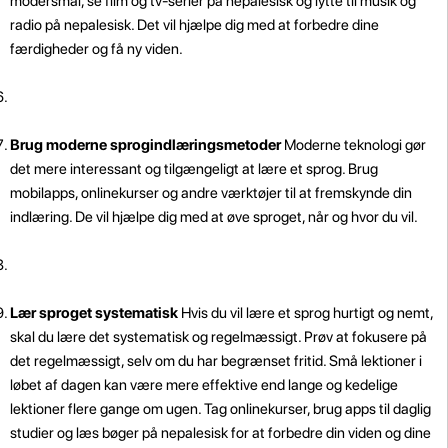
modersmål, se film og tv-serier på nepalesisk og lytte til musik og
radio på nepalesisk. Det vil hjælpe dig med at forbedre dine
færdigheder og få ny viden.
Brug moderne sprogindlæringsmetoder
Moderne teknologi gør
det mere interessant og tilgængeligt at lære et sprog. Brug
mobilapps, onlinekurser og andre værktøjer til at fremskynde din
indlæring. De vil hjælpe dig med at øve sproget, når og hvor du vil.
Lær sproget systematisk
Hvis du vil lære et sprog hurtigt og nemt,
skal du lære det systematisk og regelmæssigt. Prøv at fokusere på
det regelmæssigt, selv om du har begrænset fritid. Små lektioner i
løbet af dagen kan være mere effektive end lange og kedelige
lektioner flere gange om ugen. Tag onlinekurser, brug apps til daglig
studier og læs bøger på nepalesisk for at forbedre din viden og dine