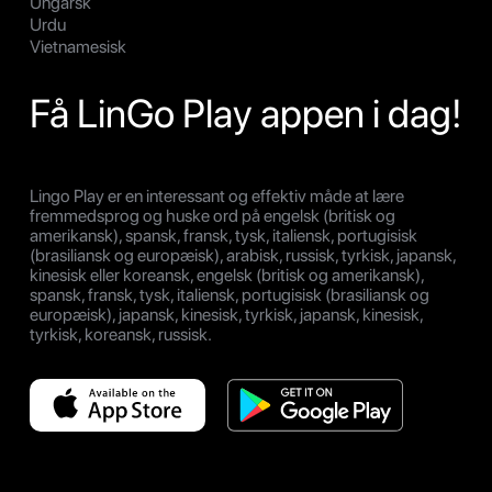
Ungarsk
Urdu
Vietnamesisk
Få LinGo Play appen i dag!
Lingo Play er en interessant og effektiv måde at lære
fremmedsprog og huske ord på engelsk (britisk og
amerikansk), spansk, fransk, tysk, italiensk, portugisisk
(brasiliansk og europæisk), arabisk, russisk, tyrkisk, japansk,
kinesisk eller koreansk, engelsk (britisk og amerikansk),
spansk, fransk, tysk, italiensk, portugisisk (brasiliansk og
europæisk), japansk, kinesisk, tyrkisk, japansk, kinesisk,
tyrkisk, koreansk, russisk.