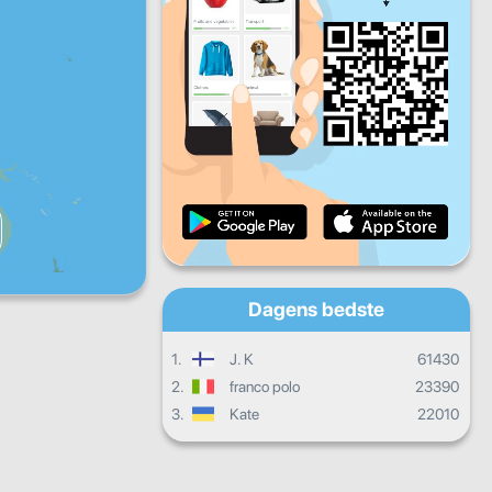
Fr
Lø
Sø
Daglige fremskridt
Månedlige fremskridt
Certifikat
Overordnet fremgang
Dagens bedste
1.
J. K
61430
2.
franco polo
23390
3.
Kate
22010