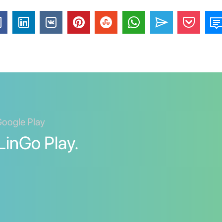
 Google Play
LinGo Play.