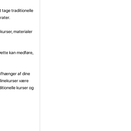
 tage traditionelle
rater.
ekurser, materialer
 Dette kan medføre,
afhænger af dine
nlinekurser være
ditionelle kurser og