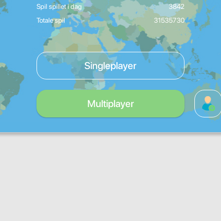
Spil spillet i dag
3842
Totale spil
31535730
Singleplayer
Multiplayer