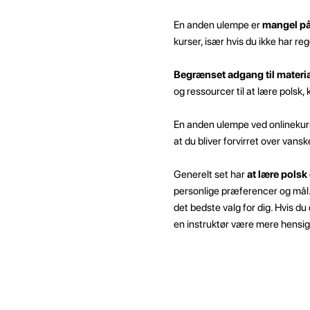
En anden ulempe er
mangel på
kurser, især hvis du ikke har r
Begrænset adgang til materia
og ressourcer til at lære pols
En anden ulempe ved onlinekur
at du bliver forvirret over vans
Generelt set har
at lære polsk
personlige præferencer og mål. 
det bedste valg for dig. Hvis du
en instruktør være mere hensi