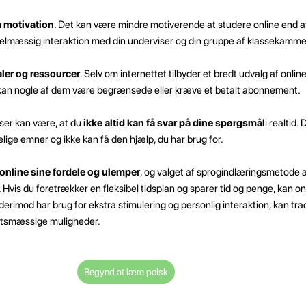
 motivation
. Det kan være mindre motiverende at studere online end at
egelmæssig interaktion med din underviser og din gruppe af klassekamme
ler og ressourcer
. Selv om internettet tilbyder et bredt udvalg af onlin
k, kan nogle af dem være begrænsede eller kræve et betalt abonnement.
ser kan være, at du
ikke altid kan få svar på dine spørgsmål
i realtid.
kelige emner og ikke kan få den hjælp, du har brug for.
 online sine fordele og ulemper
, og valget af sprogindlæringsmetode 
Hvis du foretrækker en fleksibel tidsplan og sparer tid og penge, kan o
 derimod har brug for ekstra stimulering og personlig interaktion, kan tra
gtsmæssige muligheder.
Begynd at lære polsk