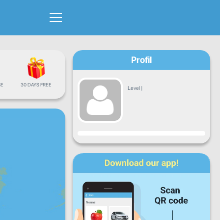
Profil
E
30 DAYS FREE
Level
|
Fremgang
Ma
Ti
Ons
To