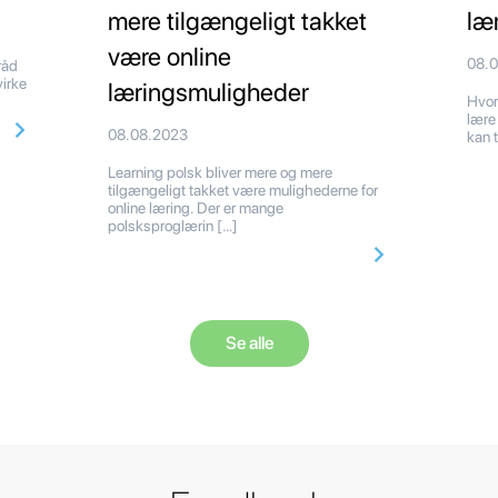
mere tilgængeligt takket
læ
være online
08.
 råd
irke
læringsmuligheder
Hvor
lære
08.08.2023
kan 
Learning polsk bliver mere og mere
tilgængeligt takket være mulighederne for
online læring. Der er mange
polsksproglærin […]
Se alle