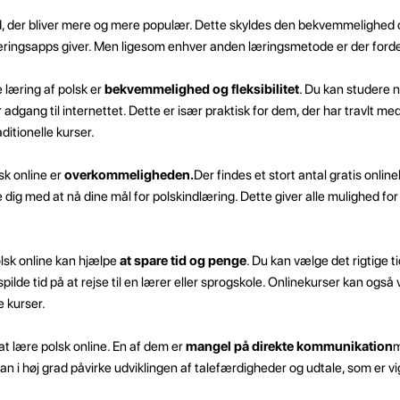
d, der bliver mere og mere populær. Dette skyldes den bekvemmelighed 
ringsapps giver. Men ligesom enhver anden læringsmetode er der forde
 læring af polsk er
bekvemmelighed og fleksibilitet
. Du kan studere 
adgang til internettet. Dette er især praktisk for dem, der har travlt med
ditionelle kurser.
sk online er
overkommeligheden.
Der findes et stort antal gratis online
dig med at nå dine mål for polskindlæring. Dette giver alle mulighed for
olsk online kan hjælpe
at spare tid og penge
. Du kan vælge det rigtige 
spilde tid på at rejse til en lærer eller sprogskole. Onlinekurser kan ogs
 kurser.
at lære polsk online. En af dem er
mangel på direkte kommunikation
m
 i høj grad påvirke udviklingen af talefærdigheder og udtale, som er vi