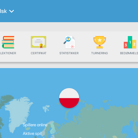
lsk
LEKTIONER
CERTIFIKAT
STATISTIKKER
TURNERING
BEDØMMELS
Spillere online
Aktive spil