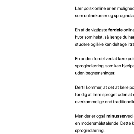
Lær polsk online er en mulighe
som onlinekurser og sprogindlæ
En af de vigtigste
fordele
online
hvor som helst, så længe du har 
studere og ikke kan deltage i tra
En anden fordel ved at lære pol
sprogindlæring, som kan hjælpe 
uden begrænsninger.
Dertil kommer, at det at lære p
for dig at lære sproget uden at 
overkommelige end traditionelle
Men der er også
minusser
ved 
en modersmålstalende. Dette kan
sprogindlæring.