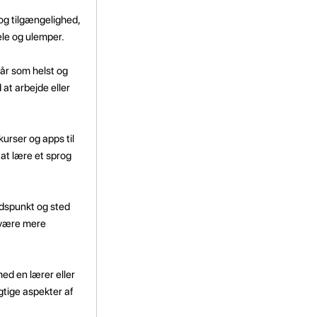
og tilgængelighed,
le og ulemper.
når som helst og
 at arbejde eller
kurser og apps til
 at lære et sprog
tidspunkt og sted
å være mere
ed en lærer eller
gtige aspekter af