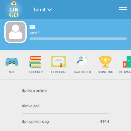
Tamil
Level
/
SPIL
LEKTIONER
CERTIFIKAT
STATISTIKKER
TURNERING
BEDØMM
Spillere online
Aktive spil
Spil spillet i dag
4144