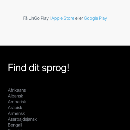
Få LinGo Play i
Apple Store
eller
Google Play
Find dit sprog!
Afrikaans
Albansk
Amharisk
Arabisk
Armensk
Aserbajdsjansk
Bengali