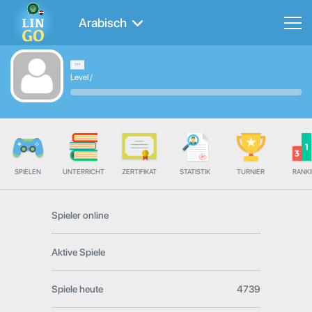
Arabisch
Level
/
SPIELEN
UNTERRICHT
ZERTIFIKAT
STATISTIK
TURNIER
RANK
Spieler online
Aktive Spiele
Spiele heute
4739