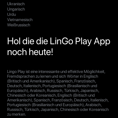
Ukranisch
Ungarisch
Urdu
Vietnamesisch
Weißrussisch
Hol die die LinGo Play App
noch heute!
Lingo Play ist eine interessante und effektive Möglichkeit,
Fremdsprachen zu lernen und sich Wörter in Englisch
(Britisch und Amerikanisch), Spanisch, Französisch,
Deutsch, Italienisch, Portugiesisch (Brasilianisch und
Europäisch), Arabisch, Russisch, Türkisch, Japanisch,
Chinesisch oder Koreanisch, Englisch (Britisch und
Amerikanisch), Spanisch, Französisch, Deutsch, Italienisch,
Portugiesisch (Brasilianisch und Europäisch), Arabisch,
Russisch, Türkisch, Japanisch, Chinesisch oder Koreanisch
zu merken.