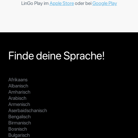
LinGo Play im
Apple Store
oder bei
Google Play
Finde deine Sprache!
Afrikaans
Albanisch
Amharisch
Arabisch
Armenisch
Aserbaidschanisch
Bengalisch
Birmanisch
Bosnisch
Bulgarisch