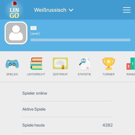
Weißrussisch
Level
/
SPIELEN
UNTERRICHT
ZERTIFIKAT
STATISTIK
TURNIER
RANK
Spieler online
Aktive Spiele
Spiele heute
4282