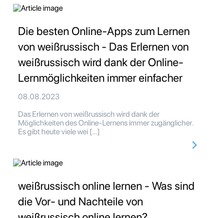
Die besten Online-Apps zum Lernen
von weißrussisch - Das Erlernen von
weißrussisch wird dank der Online-
Lernmöglichkeiten immer einfacher
08.08.2023
Das Erlernen von weißrussisch wird dank der
Möglichkeiten des Online-Lernens immer zugänglicher.
Es gibt heute viele wei […]
weißrussisch online lernen - Was sind
die Vor- und Nachteile von
weißrussisch online lernen?