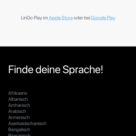
LinGo Play im
Apple Store
oder bei
Google Play
Finde deine Sprache!
Afrikaans
Albanisch
Amharisch
Arabisch
Armenisch
Aserbaidschanisch
Bengalisch
Birmanisch