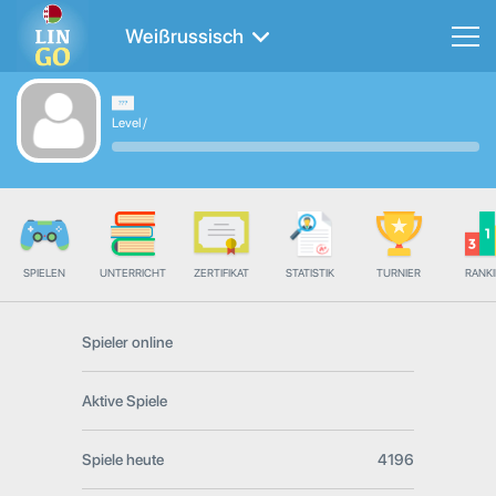
Weißrussisch
Level
/
SPIELEN
UNTERRICHT
ZERTIFIKAT
STATISTIK
TURNIER
RANK
Spieler online
Aktive Spiele
Spiele heute
4196