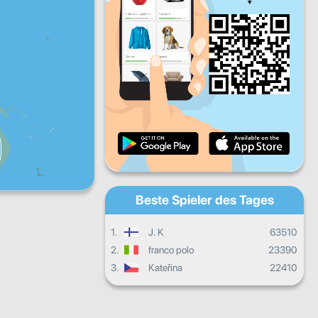
Fr
Sa
So
Täglicher Fortschritt
Monatlicher Fortschritt
Zertifikat
Gesamter Fortschritt
Beste Spieler des Tages
1.
J. K
63510
2.
franco polo
23390
3.
Kateřina
22410