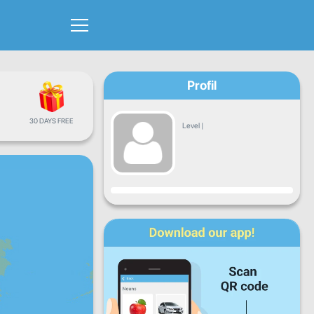
Profil
30 DAYS FREE
Level
|
Fortschritt
Mo
Di
Mi
Do