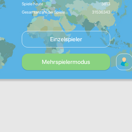
Spiele heute
3813
Gesamtanzahl der Spiele
31536343
Einzelspieler
Mehrspielermodus