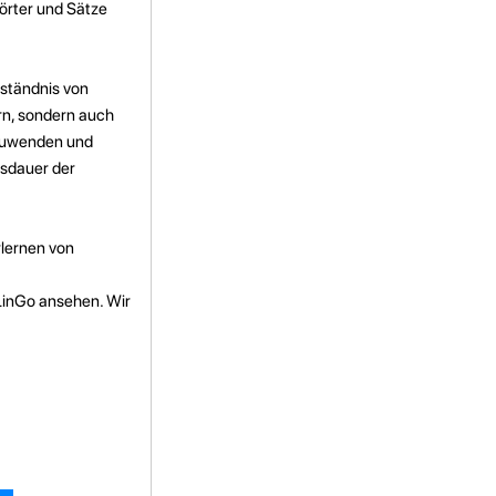
örter und Sätze
rständnis von
rn, sondern auch
nzuwenden und
usdauer der
rlernen von
inGo ansehen. Wir