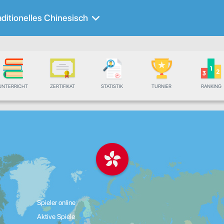
aditionelles Chinesisch
UNTERRICHT
ZERTIFIKAT
STATISTIK
TURNIER
RANKING
Spieler online
Aktive Spiele