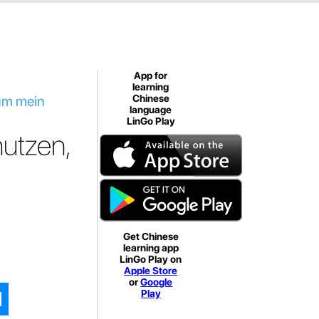
App for
learning
 um mein
Chinese
language
LinGo Play
nutzen,
Get Chinese
learning app
LinGo Play on
Apple Store
or
Google
Play