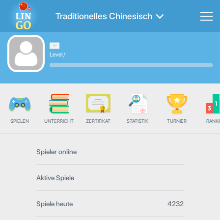
Traditionelles Chinesisch
Level
/
SPIELEN
UNTERRICHT
ZERTIFIKAT
STATISTIK
TURNIER
RANK
Spieler online
Aktive Spiele
Spiele heute
4232