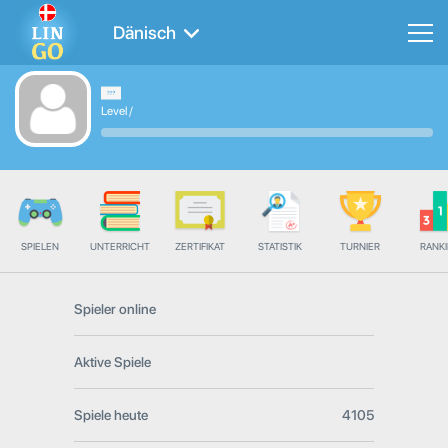
Dänisch
Level
/
SPIELEN
UNTERRICHT
ZERTIFIKAT
STATISTIK
TURNIER
RANK
Spieler online
Aktive Spiele
Spiele heute
4105