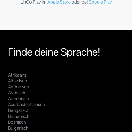
LinGo Play im
Apple Store
oder bei
Google Play
Finde deine Sprache!
Afrikaans
Albanisch
Amharisch
Arabisch
Armenisch
Aserbaidschanisch
Bengalisch
Birmanisch
Bosnisch
Bulgarisch