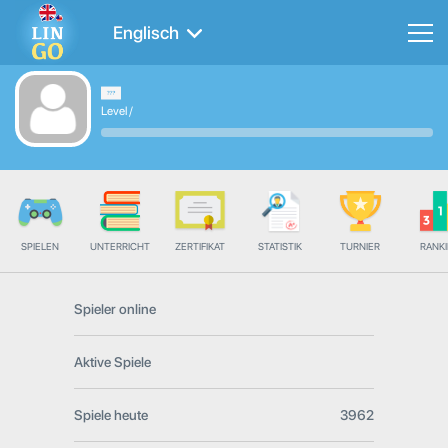
Englisch
Level
/
SPIELEN
UNTERRICHT
ZERTIFIKAT
STATISTIK
TURNIER
RANK
Spieler online
Aktive Spiele
Spiele heute
3962