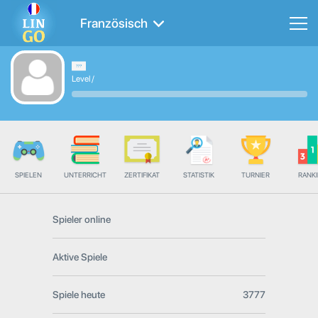
Französisch
Level
/
SPIELEN
UNTERRICHT
ZERTIFIKAT
STATISTIK
TURNIER
RANK
Spieler online
Aktive Spiele
Spiele heute
3777