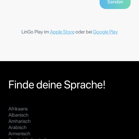
LinGo Play im
Apple Store
oder bei
Google Play
Finde deine Sprache!
Afrikaans
Albanisch
Amharisch
Arabisch
Armenisch