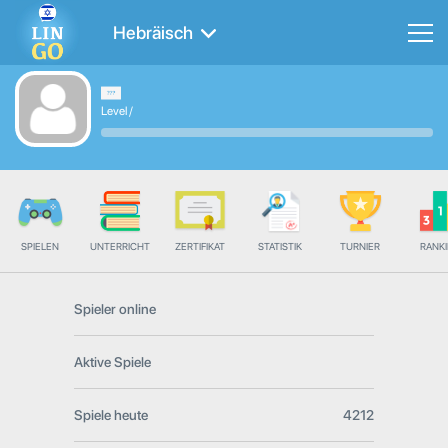
Hebräisch
Level
/
SPIELEN
UNTERRICHT
ZERTIFIKAT
STATISTIK
TURNIER
RANK
Spieler online
Aktive Spiele
Spiele heute
4212