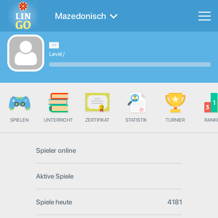
Mazedonisch
Level
/
SPIELEN
UNTERRICHT
ZERTIFIKAT
STATISTIK
TURNIER
RANK
Spieler online
Aktive Spiele
Spiele heute
4181