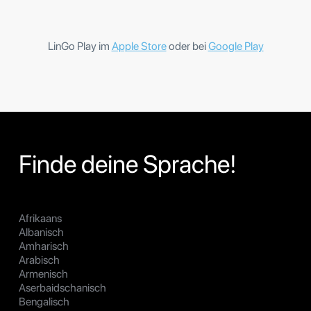
LinGo Play im
Apple Store
oder bei
Google Play
Finde deine Sprache!
Afrikaans
Albanisch
Amharisch
Arabisch
Armenisch
Aserbaidschanisch
Bengalisch